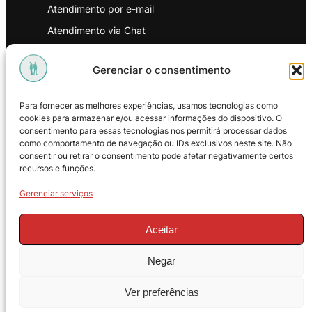
Atendimento por e-mail
Atendimento via Chat
WhatsApp
Gerenciar o consentimento
INSTITUCIONAL
Para fornecer as melhores experiências, usamos tecnologias como
Política de Privacidade
cookies para armazenar e/ou acessar informações do dispositivo. O
consentimento para essas tecnologias nos permitirá processar dados
Política de Troca e Devoluções
como comportamento de navegação ou IDs exclusivos neste site. Não
consentir ou retirar o consentimento pode afetar negativamente certos
Política de Reembolso
recursos e funções.
Termos & Condições de Uso
Gerenciar serviços
Aceitar
Negar
© 2025 – ProMasters. CNPJ:
Ver preferências
18.269.230/0001-16. Todos os direitos
reservados.