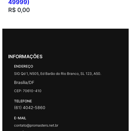
49999)
R$
0,00
INFORMAÇÕES
ENDEREÇO
SIG Qd 1, N505, Ed Barão do Rio Branco, SL 123, A50.
Brasília/DF
CEP: 70610-410
TELEFONE
(61) 4042-5860
E-MAIL
contato@promasters.net.br