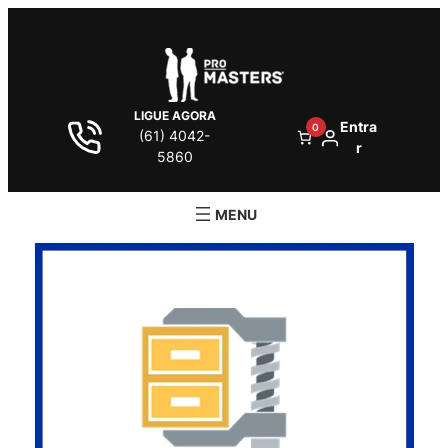
LIGUE AGORA
Entra
0
(61) 4042-
r
5860