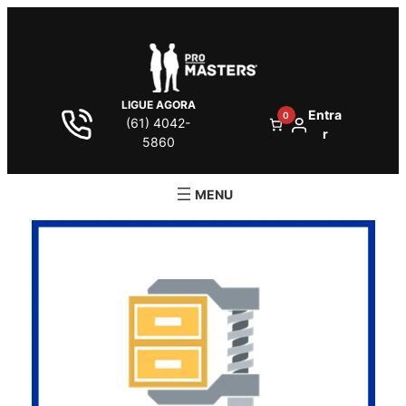
LIGUE AGORA
Entra
0
(61) 4042-
r
5860