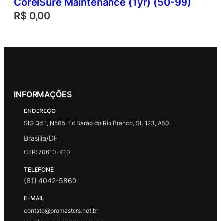
CorelSure Maintenance (1yr) (50-99)
R$
0,00
INFORMAÇÕES
ENDEREÇO
SIG Qd 1, N505, Ed Barão do Rio Branco, SL 123, A50.
Brasília/DF
CEP: 70610-410
TELEFONE
(61) 4042-5860
E-MAIL
contato@promasters.net.br