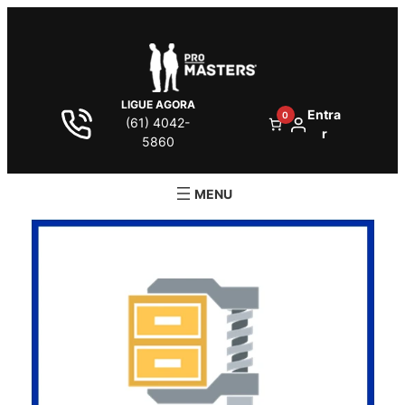
LIGUE AGORA
Entra
0
(61) 4042-
r
5860