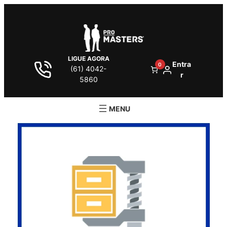
LIGUE AGORA
Entra
0
(61) 4042-
r
5860