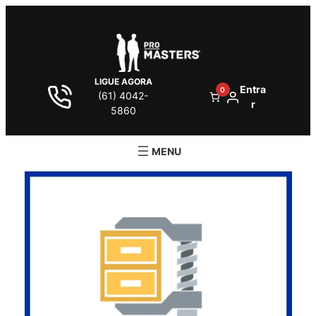
LIGUE AGORA
Entra
0
(61) 4042-
r
5860