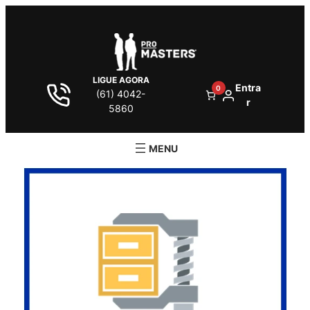
LIGUE AGORA
Entra
0
(61) 4042-
r
5860