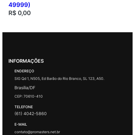
49999)
R$
0,00
INFORMAÇÕES
ENDEREÇO
SIG Qd 1, N505, Ed Barão do Rio Branco, SL 123, A50.
Brasília/DF
CEP: 70610-410
TELEFONE
(61) 4042-5860
E-MAIL
contato@promasters.net.br