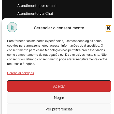
Atendimento por e-mail
Atendimento via Chat
WhatsApp
Gerenciar o consentimento
INSTITUCIONAL
Para fornecer as melhores experiências, usamos tecnologias como
Política de Privacidade
cookies para armazenar e/ou acessar informações do dispositivo. O
consentimento para essas tecnologias nos permitirá processar dados
Política de Troca e Devoluções
como comportamento de navegação ou IDs exclusivos neste site. Não
consentir ou retirar o consentimento pode afetar negativamente certos
Política de Reembolso
recursos e funções.
Termos & Condições de Uso
Gerenciar serviços
Aceitar
Negar
© 2025 – ProMasters. CNPJ:
Ver preferências
18.269.230/0001-16. Todos os direitos
reservados.