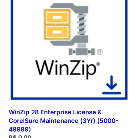
WinZip 28 Enterprise License &
CorelSure Maintenance (3Yr) (5000-
49999)
R$
0,00