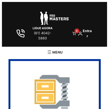
LIGUE AGORA
Entra
0
(61) 4042-
r
5860