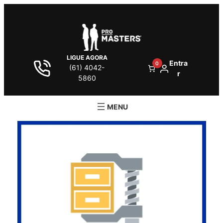
LIGUE AGORA
Entra
0
(61) 4042-
r
5860