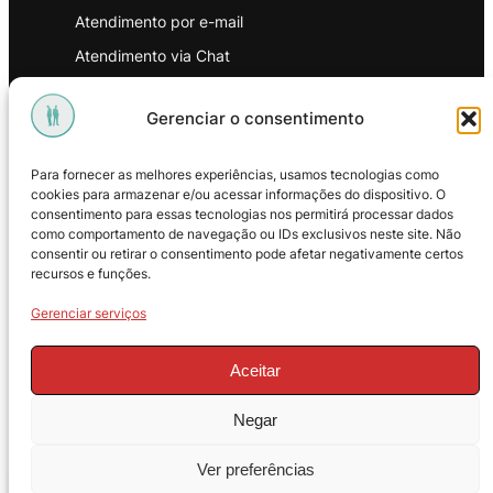
Atendimento por e-mail
Atendimento via Chat
WhatsApp
Gerenciar o consentimento
INSTITUCIONAL
Para fornecer as melhores experiências, usamos tecnologias como
Política de Privacidade
cookies para armazenar e/ou acessar informações do dispositivo. O
consentimento para essas tecnologias nos permitirá processar dados
Política de Troca e Devoluções
como comportamento de navegação ou IDs exclusivos neste site. Não
consentir ou retirar o consentimento pode afetar negativamente certos
Política de Reembolso
recursos e funções.
Termos & Condições de Uso
Gerenciar serviços
Aceitar
Negar
© 2025 – ProMasters. CNPJ:
Ver preferências
18.269.230/0001-16. Todos os direitos
reservados.