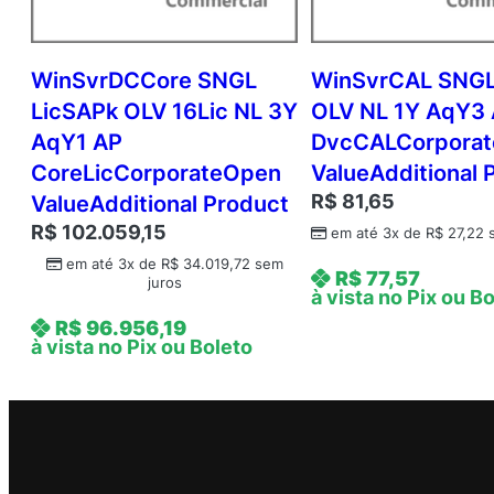
WinSvrDCCore SNGL
WinSvrCAL SNGL
LicSAPk OLV 16Lic NL 3Y
OLV NL 1Y AqY3
AqY1 AP
DvcCALCorpora
CoreLicCorporateOpen
ValueAdditional 
R$
81,65
ValueAdditional Product
R$
102.059,15
em até 3x de
R$
27,22
s
em até 3x de
R$
34.019,72
sem
R$
77,57
juros
à vista no Pix ou B
R$
96.956,19
à vista no Pix ou Boleto