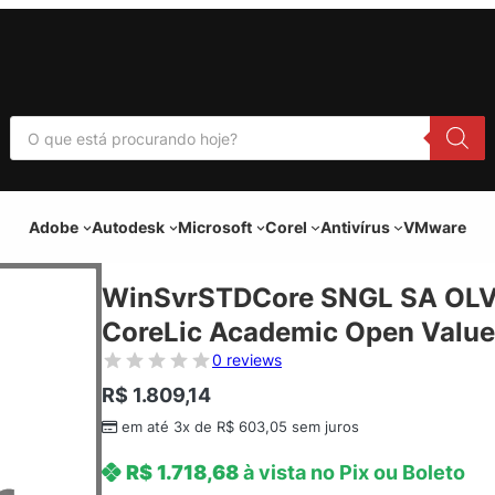
P
e
s
q
u
i
Adobe
Autodesk
Microsoft
Corel
Antivírus
VMware
s
a
r
p
WinSvrSTDCore SNGL SA OLV
r
o
CoreLic Academic Open Value
d
u
0 reviews
t
o
R$
1.809,14
s
em até 3x de
R$
603,05
sem juros
R$
1.718,68
à vista no Pix ou Boleto