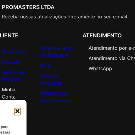
A
PROMASTERS LTDA
c
a
Receba nossas atualizações diretamente no seu e-mail.
d
e
LIENTE
ATENDIMENTO
m
i
Licenciamento
Atendimento por e-
Sobre Nós
c
de Software
Atendimento via Ch
O
Contato
Blog
p
WhatsApp
Seja Nosso
e
Solicitar
Parceiro
n
Proposta
V
Minha
Registro de
a
Conta
Oportunidade
l
u
e
q
 para
u
 essas