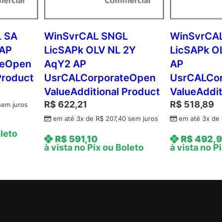
A
q
Y
 SA
WinSvrCAL SNGL
WinSvrCA
1
 AP
LicSAPk OLV NL 2Y
LicSAPk O
A
teOpen
AqY2 AP
AP
c
Product
UsrCALCorporateOpen
UsrCALCo
d
ValueAdditional Product
ValueAddit
m
R$
622,21
R$
518,89
c
em juros
A
em até 3x de
R$
207,40
sem juros
em até 3x de
P
oleto
R$
591,10
R$
492,
C
à vista no Pix ou Boleto
à vista no P
o
r
e
L
i
c