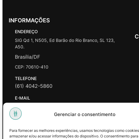
INFORMAÇÕES
ENDEREÇO
C
SIG Qd 1, N505, Ed Barão do Rio Branco, SL 123,
A50.
Brasília/DF
CEP: 70610-410
TELEFONE
(61) 4042-5860
E-MAIL
contato@promasters.net.br
Gerenciar o consentimento
HORÁRIO DE ATENDIMENTO
segunda a sexta das 9hrs às 18hrs exceto feriados.
Para fornecer as melhores experiências, usamos tecnologias como cookies
armazenar e/ou acessar informações do dispositivo. O consentimento para