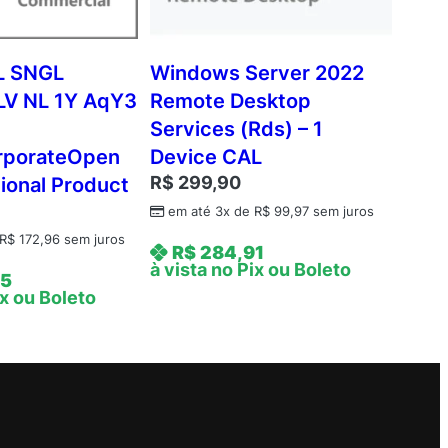
L SNGL
Windows Server 2022
LV NL 1Y AqY3
Remote Desktop
Services (Rds) – 1
rporateOpen
Device CAL
R$
299,90
ional Product
em até 3x de
R$
99,97
sem juros
R$
172,96
sem juros
R$
284,91
à vista no Pix ou Boleto
95
ix ou Boleto