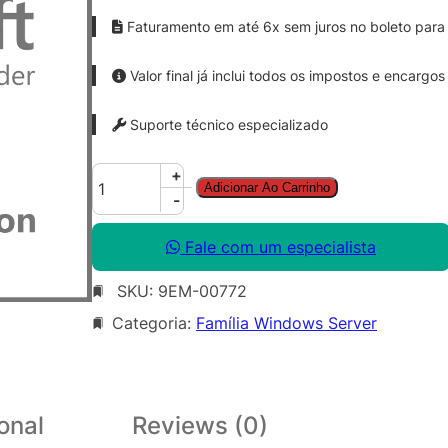
Faturamento em até 6x sem juros no boleto para 
Valor final já inclui todos os impostos e encargos
Suporte técnico especializado
W
+
Adicionar Ao Carrinho
i
-
n
S
Fale com um especialista
v
SKU:
9EM-00772
r
S
Categoria:
Família Windows Server
T
D
C
o
onal
Reviews (0)
r