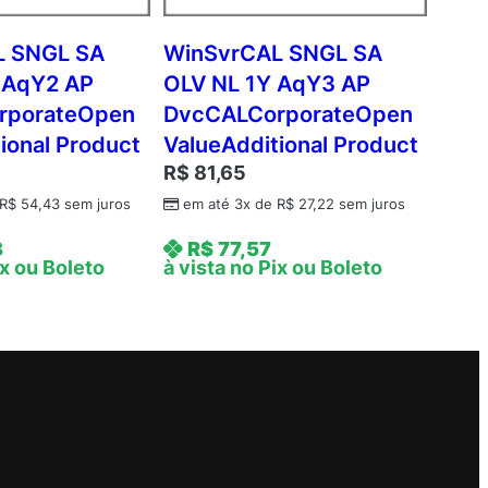
L SNGL SA
WinSvrCAL SNGL SA
 AqY2 AP
OLV NL 1Y AqY3 AP
rporateOpen
DvcCALCorporateOpen
ional Product
ValueAdditional Product
R$
81,65
R$
54,43
sem juros
em até 3x de
R$
27,22
sem juros
3
R$
77,57
ix ou Boleto
à vista no Pix ou Boleto