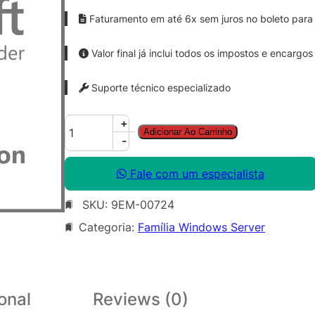
Faturamento em até 6x sem juros no boleto para 
Valor final já inclui todos os impostos e encargos
Suporte técnico especializado
W
+
Adicionar Ao Carrinho
i
-
n
S
Fale com um especialista
v
SKU:
9EM-00724
r
S
Categoria:
Família Windows Server
T
D
C
o
onal
Reviews (0)
r