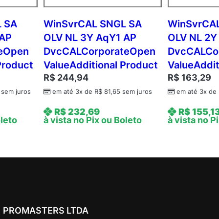
A
q
 SA
WinSvrCAL SNGL SA
WinSvrCA
Y
 AP
OLV NL 3Y AqY1 AP
OLV NL 2Y
1
teOpen
DvcCALCorporateOpen
DvcCALCo
A
Product
ValueAdditional Product
ValueAddit
c
R$
244,94
R$
163,29
d
m
sem juros
em até 3x de
R$
81,65
sem juros
em até 3x de
c
R$
232,69
R$
155,1
A
oleto
à vista no Pix ou Boleto
à vista no P
P
C
o
r
e
L
i
PROMASTERS LTDA
c