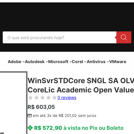
P
e
s
q
u
i
Adobe
Autodesk
Microsoft
Corel
Antivírus
VMware
s
a
r
p
WinSvrSTDCore SNGL SA OLV 
r
o
CoreLic Academic Open Value
d
u
0 reviews
t
o
R$
603,05
s
em até 3x de
R$
201,02
sem juros
R$
572,90
à vista no Pix ou Boleto