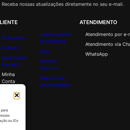
A
Receba nossas atualizações diretamente no seu e-mail.
c
a
LIENTE
ATENDIMENTO
d
e
Licenciamento
Atendimento por e-
m
Sobre Nós
de Software
i
Atendimento via Ch
Contato
c
Blog
WhatsApp
Seja Nosso
O
Solicitar
Parceiro
p
Proposta
e
Minha
Registro de
n
Conta
Oportunidade
V
a
l
u
 para
e
 essas
q
ação ou IDs
u