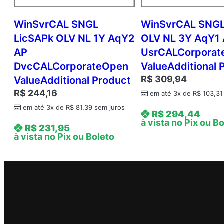
WinSvrCAL SNGL
WinSvrCAL SNGL
LicSAPk OLV NL 1Y AqY2
OLV NL 3Y AqY1
AP
UsrCALCorpora
DvcCALCorporateOpen
ValueAdditional 
R$
309,94
ValueAdditional Product
R$
244,16
em até 3x de
R$
103,31
em até 3x de
R$
81,39
sem juros
R$
294,44
à vista no Pix ou B
R$
231,95
à vista no Pix ou Boleto