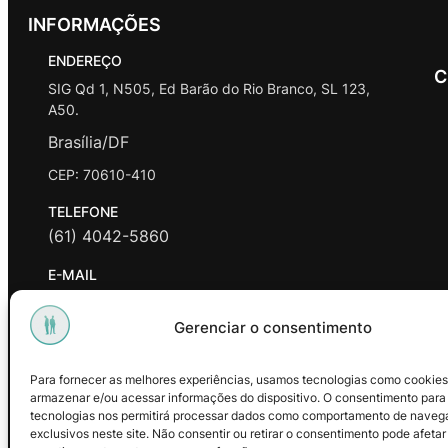
INFORMAÇÕES
ENDEREÇO
C
SIG Qd 1, N505, Ed Barão do Rio Branco, SL 123,
A50.
Brasília/DF
CEP: 70610-410
TELEFONE
(61) 4042-5860
E-MAIL
contato@promasters.net.br
Gerenciar o consentimento
HORÁRIO DE ATENDIMENTO
segunda a sexta das 9hrs às 18hrs exceto feriados.
Para fornecer as melhores experiências, usamos tecnologias como cookies
armazenar e/ou acessar informações do dispositivo. O consentimento para
Facebook
Instagram
Youtube
tecnologias nos permitirá processar dados como comportamento de naveg
exclusivos neste site. Não consentir ou retirar o consentimento pode afetar