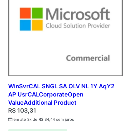
WinSvrCAL SNGL SA OLV NL 1Y AqY2
AP UsrCALCorporateOpen
ValueAdditional Product
R$
103,31
em até 3x de
R$
34,44
sem juros