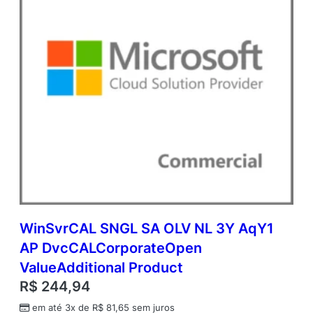
d
e
m
i
c
O
p
e
n
V
a
l
u
e
q
u
WinSvrCAL SNGL SA OLV NL 3Y AqY1
a
AP DvcCALCorporateOpen
n
t
ValueAdditional Product
i
R$
244,94
d
a
em até 3x de
R$
81,65
sem juros