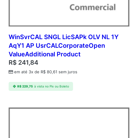
A
q
Y
2
A
c
WinSvrCAL SNGL LicSAPk OLV NL 1Y
d
AqY1 AP UsrCALCorporateOpen
m
ValueAdditional Product
c
A
R$
241,84
P
em até 3x de
R$
80,61
sem juros
C
o
r
R$
229,75
à vista no Pix ou Boleto
e
L
i
c
A
c
a