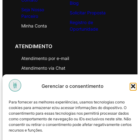
Blog
Seja Nosso
Solicitar Proposta
Parceiro
Registro de
Minha Conta
Oportunidade
ATENDIMENTO
Atendimento por e-mail
Atendimento via Chat
WhatsApp
Gerenciar o consentimento
INSTITUCIONAL
Para fornecer as melhores experiências, usamos tecnologias como
Política de Privacidade
cookies para armazenar e/ou acessar informações do dispositivo. O
consentimento para essas tecnologias nos permitirá processar dados
Política de Troca e Devoluções
como comportamento de navegação ou IDs exclusivos neste site. Não
consentir ou retirar o consentimento pode afetar negativamente certos
Política de Reembolso
recursos e funções.
Termos & Condições de Uso