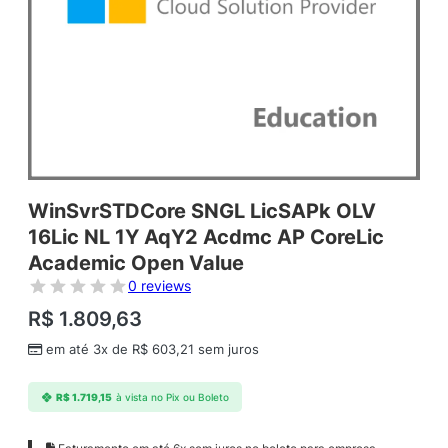
WinSvrSTDCore SNGL LicSAPk OLV
16Lic NL 1Y AqY2 Acdmc AP CoreLic
Academic Open Value
0 reviews
R$
1.809,63
em até 3x de
R$
603,21
sem juros
R$
1.719,15
à vista no Pix ou Boleto