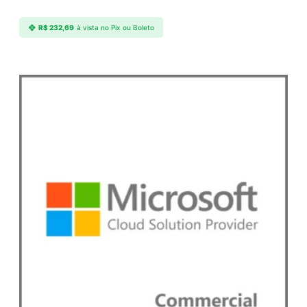
d
e
R$
232,69
à vista no Pix ou Boleto