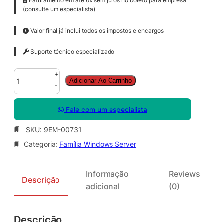
Faturamento em até 6x sem juros no boleto para empresa
(consulte um especialista)
Valor final já inclui todos os impostos e encargos
Suporte técnico especializado
W
+
Adicionar Ao Carrinho
i
-
n
S
Fale com um especialista
v
r
SKU:
9EM-00731
S
Categoria:
Família Windows Server
T
D
C
Informação
Reviews
o
Descrição
adicional
(0)
r
e
S
Descrição
N