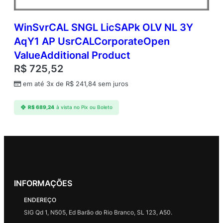
WinSvrCAL SNGL LicSAPk OLV NL 3Y
AqY1 AP UsrCALCorporateOpen
ValueAdditional Product
R$
725,52
em até 3x de
R$
241,84
sem juros
R$
689,24
à vista no Pix ou Boleto
INFORMAÇÕES
ENDEREÇO
SIG Qd 1, N505, Ed Barão do Rio Branco, SL 123, A50.