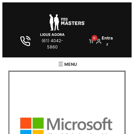
LIGUE AGORA
Entra
0
(61) 4042-
r
5860