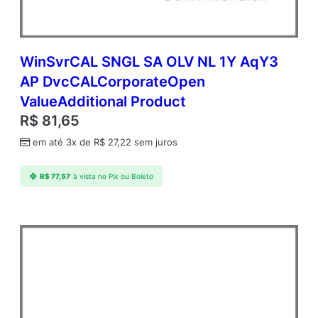
WinSvrCAL SNGL SA OLV NL 1Y AqY3
AP DvcCALCorporateOpen
ValueAdditional Product
R$
81,65
em até 3x de
R$
27,22
sem juros
R$
77,57
à vista no Pix ou Boleto