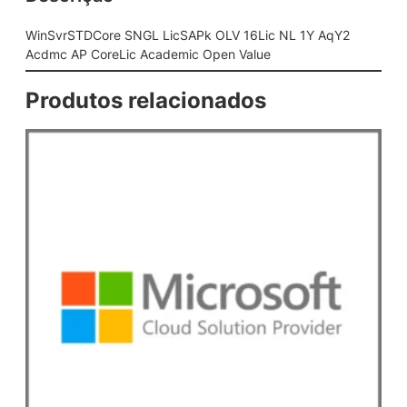
G
L
WinSvrSTDCore SNGL LicSAPk OLV 16Lic NL 1Y AqY2
L
Acdmc AP CoreLic Academic Open Value
i
c
Produtos relacionados
S
A
P
k
O
L
V
1
6
L
i
c
N
L
1
Y