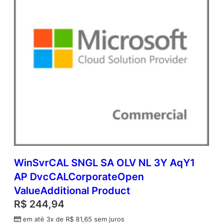
r
e
A
c
a
d
e
m
i
c
O
p
e
n
V
a
WinSvrCAL SNGL SA OLV NL 3Y AqY1
l
AP DvcCALCorporateOpen
u
e
ValueAdditional Product
q
R$
244,94
u
a
em até 3x de
R$
81,65
sem juros