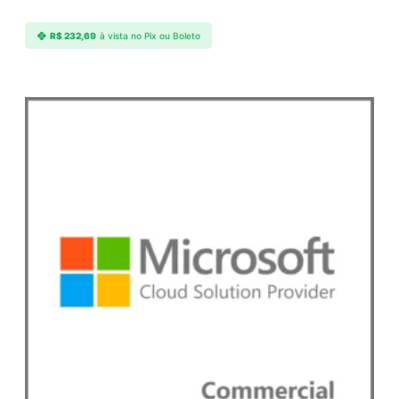
n
t
R$
232,69
à vista no Pix ou Boleto
i
d
a
d
e