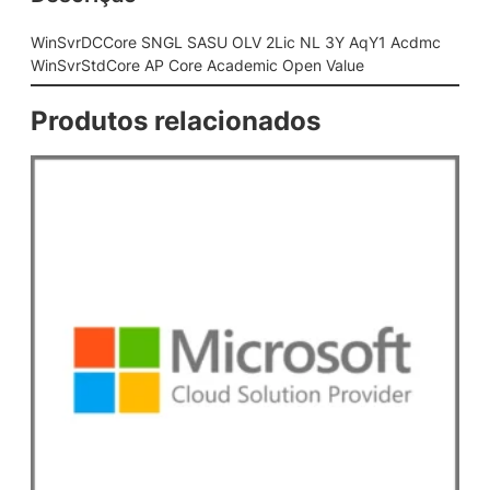
L
S
WinSvrDCCore SNGL SASU OLV 2Lic NL 3Y AqY1 Acdmc
A
WinSvrStdCore AP Core Academic Open Value
S
U
Produtos relacionados
O
L
V
2
L
i
c
N
L
3
Y
A
q
Y
1
A