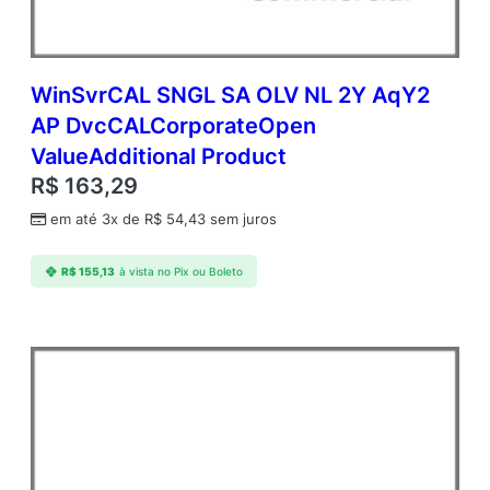
WinSvrCAL SNGL SA OLV NL 2Y AqY2
AP DvcCALCorporateOpen
ValueAdditional Product
R$
163,29
em até 3x de
R$
54,43
sem juros
R$
155,13
à vista no Pix ou Boleto