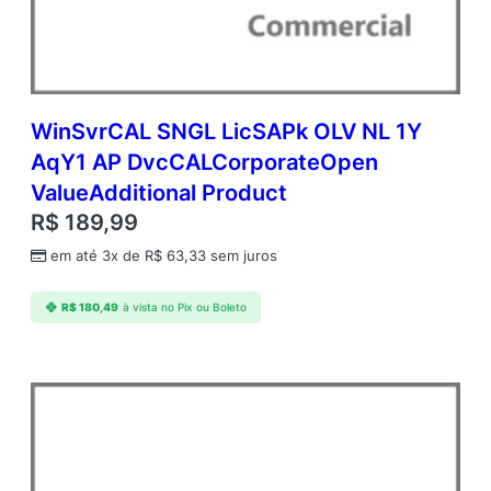
c
d
m
c
W
i
WinSvrCAL SNGL LicSAPk OLV NL 1Y
n
AqY1 AP DvcCALCorporateOpen
S
ValueAdditional Product
v
r
R$
189,99
S
em até 3x de
R$
63,33
sem juros
t
d
C
R$
180,49
à vista no Pix ou Boleto
o
r
e
A
P
C
o