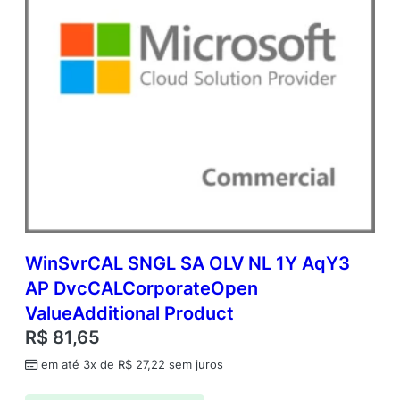
WinSvrCAL SNGL SA OLV NL 1Y AqY3
AP DvcCALCorporateOpen
ValueAdditional Product
R$
81,65
em até 3x de
R$
27,22
sem juros