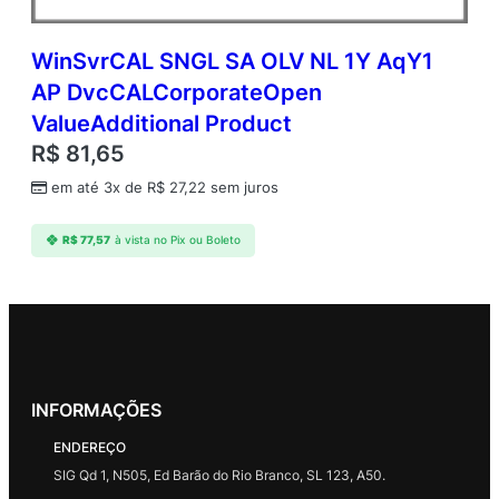
WinSvrCAL SNGL SA OLV NL 1Y AqY1
AP DvcCALCorporateOpen
ValueAdditional Product
R$
81,65
em até 3x de
R$
27,22
sem juros
R$
77,57
à vista no Pix ou Boleto
INFORMAÇÕES
ENDEREÇO
SIG Qd 1, N505, Ed Barão do Rio Branco, SL 123, A50.