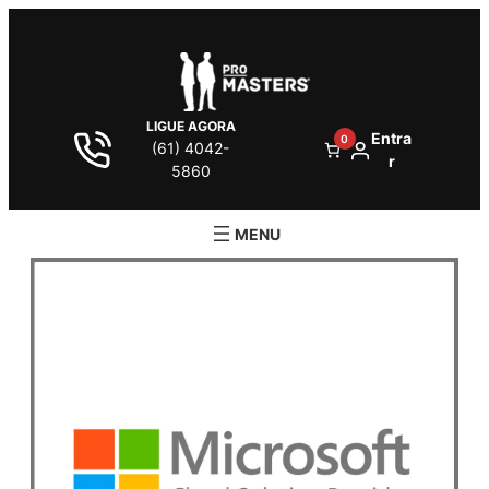
LIGUE AGORA
Entra
0
(61) 4042-
r
5860