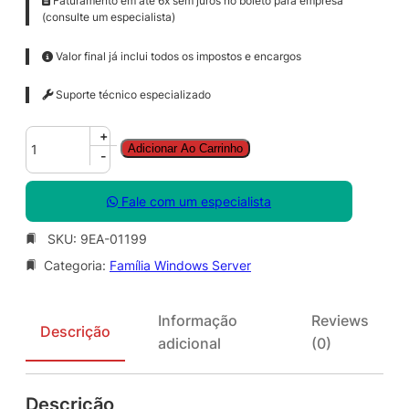
Faturamento em até 6x sem juros no boleto para empresa
(consulte um especialista)
Valor final já inclui todos os impostos e encargos
Suporte técnico especializado
W
+
Adicionar Ao Carrinho
i
-
n
S
Fale com um especialista
v
r
SKU:
9EA-01199
D
Categoria:
Família Windows Server
C
C
o
Informação
Reviews
r
Descrição
adicional
(0)
e
S
N
Descrição
G