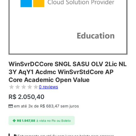
WinSvrDCCore SNGL SASU OLV 2Lic NL
3Y AqY1 Acdmc WinSvrStdCore AP
Core Academic Open Value
0 reviews
R$
2.050,40
em até 3x de
R$
683,47
sem juros
R$
1.947,88
à vista no Pix ou Boleto