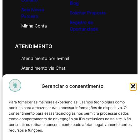
Blog
Seja Nosso
Solicitar Proposta
Parceiro
Registro de
Minha Conta
Oportunidade
ATENDIMENTO
Atendimento por e-mail
Atendimento via Chat
WhatsApp
Gerenciar o consentimento
INSTITUCIONAL
Para fornecer as melhores experiências, usamos tecnologias como
Política de Privacidade
cookies para armazenar e/ou acessar informações do dispositivo. O
consentimento para essas tecnologias nos permitirá processar dados
Política de Troca e Devoluções
como comportamento de navegação ou IDs exclusivos neste site. Não
consentir ou retirar o consentimento pode afetar negativamente certos
Política de Reembolso
recursos e funções.
Termos & Condições de Uso