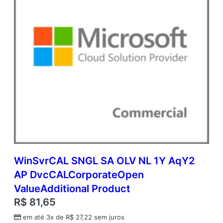
WinSvrCAL SNGL SA OLV NL 1Y AqY2
AP DvcCALCorporateOpen
ValueAdditional Product
R$
81,65
em até 3x de
R$
27,22
sem juros