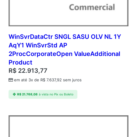
A
c
d
m
c
W
WinSvrDataCtr SNGL SASU OLV NL 1Y
i
AqY1 WinSvrStd AP
n
2ProcCorporateOpen ValueAdditional
S
v
Product
r
R$
22.913,77
S
t
em até 3x de
R$
7.637,92
sem juros
d
C
R$
21.768,08
à vista no Pix ou Boleto
o
r
e
A
P
C