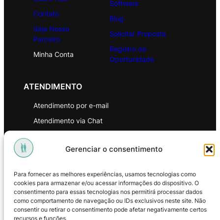
Software
Contato
Blog
Seja Nosso
Solicitar Proposta
Parceiro
Registro de
Minha Conta
Oportunidade
ATENDIMENTO
Atendimento por e-mail
Atendimento via Chat
WhatsApp
Gerenciar o consentimento
INSTITUCIONAL
Para fornecer as melhores experiências, usamos tecnologias como
Política de Privacidade
cookies para armazenar e/ou acessar informações do dispositivo. O
consentimento para essas tecnologias nos permitirá processar dados
Política de Troca e Devoluções
como comportamento de navegação ou IDs exclusivos neste site. Não
consentir ou retirar o consentimento pode afetar negativamente certos
Política de Reembolso
recursos e funções.