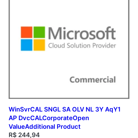
o
r
e
A
c
a
d
e
m
i
c
O
p
e
n
V
a
WinSvrCAL SNGL SA OLV NL 3Y AqY1
l
u
AP DvcCALCorporateOpen
e
ValueAdditional Product
q
R$
244,94
u