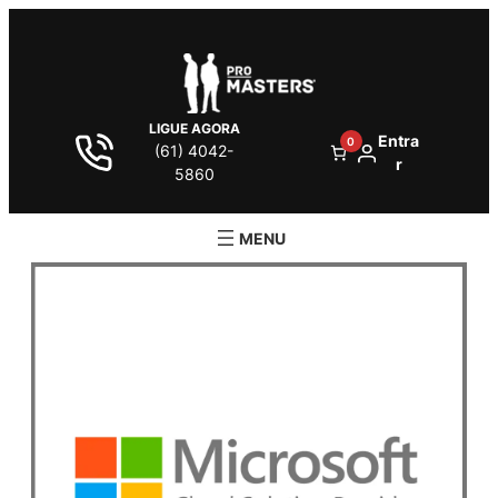
LIGUE AGORA
Entra
0
(61) 4042-
r
5860