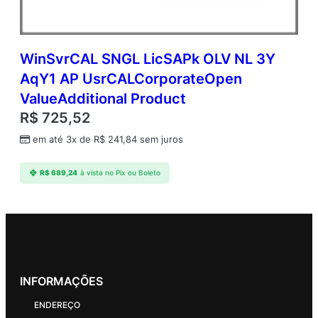
WinSvrCAL SNGL LicSAPk OLV NL 3Y
AqY1 AP UsrCALCorporateOpen
ValueAdditional Product
R$
725,52
em até 3x de
R$
241,84
sem juros
R$
689,24
à vista no Pix ou Boleto
INFORMAÇÕES
ENDEREÇO