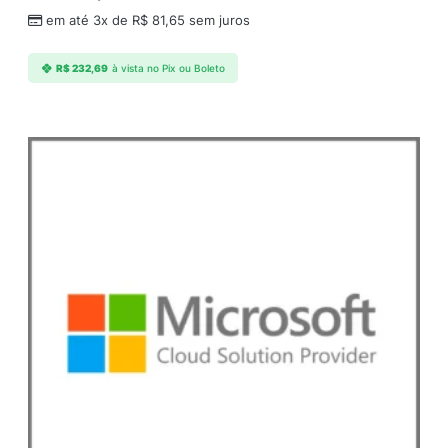
a
em até 3x de
R$
81,65
sem juros
n
t
R$
232,69
à vista no Pix ou Boleto
i
d
a
d
e