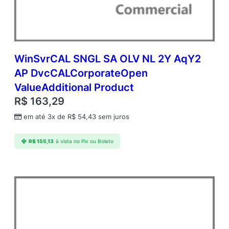
WinSvrCAL SNGL SA OLV NL 2Y AqY2
AP DvcCALCorporateOpen
ValueAdditional Product
R$
163,29
em até 3x de
R$
54,43
sem juros
R$
155,13
à vista no Pix ou Boleto