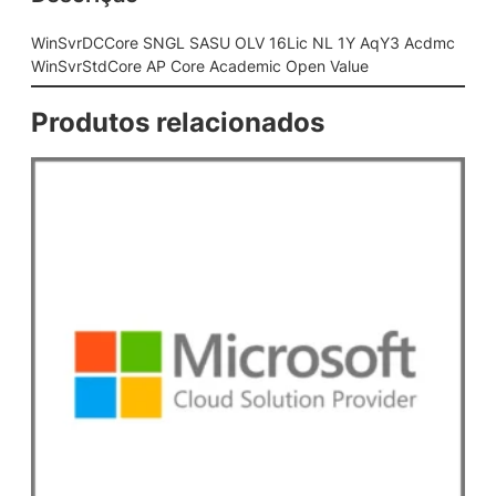
L
S
WinSvrDCCore SNGL SASU OLV 16Lic NL 1Y AqY3 Acdmc
A
WinSvrStdCore AP Core Academic Open Value
S
U
Produtos relacionados
O
L
V
1
6
L
i
c
N
L
1
Y
A
q
Y
3