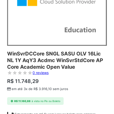
WinSvrDCCore SNGL SASU OLV 16Lic
NL 1Y AqY3 Acdmc WinSvrStdCore AP
Core Academic Open Value
0 reviews
R$
11.748,29
em até 3x de
R$
3.916,10
sem juros
R$
11.160,88
à vista no Pix ou Boleto