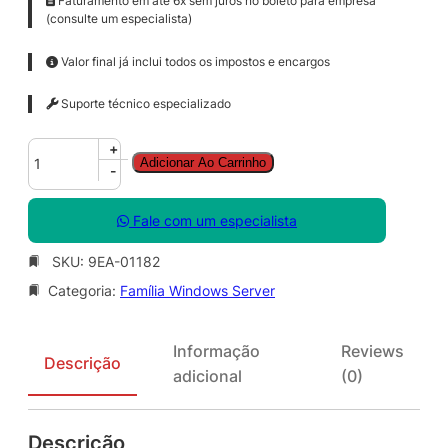
Faturamento em até 6x sem juros no boleto para empresa
(consulte um especialista)
Valor final já inclui todos os impostos e encargos
Suporte técnico especializado
W
+
Adicionar Ao Carrinho
i
-
n
S
Fale com um especialista
v
r
SKU:
9EA-01182
D
Categoria:
Família Windows Server
C
C
o
Informação
Reviews
r
Descrição
adicional
(0)
e
S
N
Descrição
G