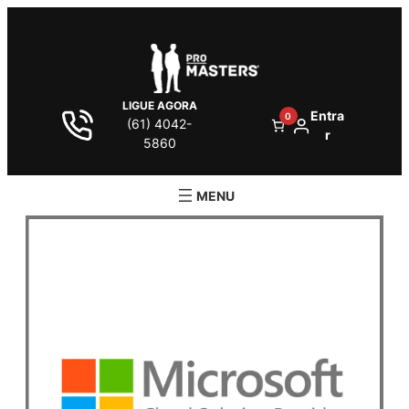
LIGUE AGORA
Entra
0
(61) 4042-
r
5860