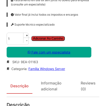
Faturamento em até 6x sem juros no boleto para empresa
(consulte um especialista)
Valor final já inclui todos os impostos e encargos
Suporte técnico especializado
W
+
Adicionar Ao Carrinho
i
-
n
S
Fale com um especialista
v
r
SKU:
9EA-01163
D
Categoria:
Família Windows Server
C
C
o
Informação
Reviews
r
Descrição
adicional
(0)
e
S
N
Descrição
G