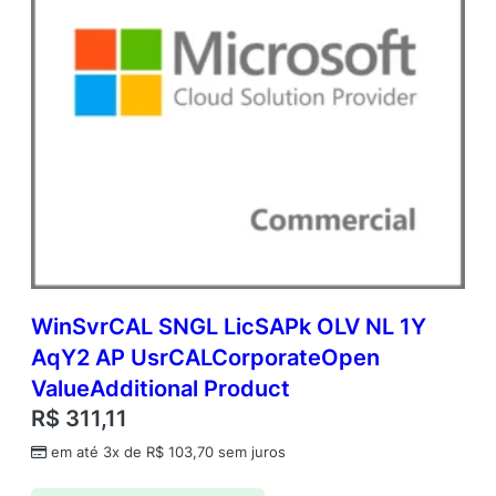
WinSvrCAL SNGL LicSAPk OLV NL 1Y
AqY2 AP UsrCALCorporateOpen
ValueAdditional Product
R$
311,11
em até 3x de
R$
103,70
sem juros