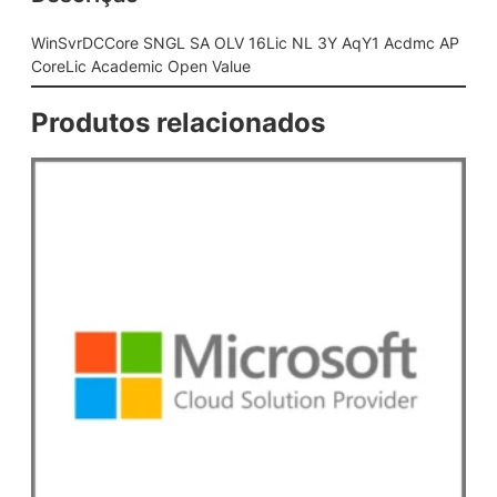
L
S
WinSvrDCCore SNGL SA OLV 16Lic NL 3Y AqY1 Acdmc AP
A
CoreLic Academic Open Value
O
L
Produtos relacionados
V
1
6
L
i
c
N
L
3
Y
A
q
Y
1
A
c