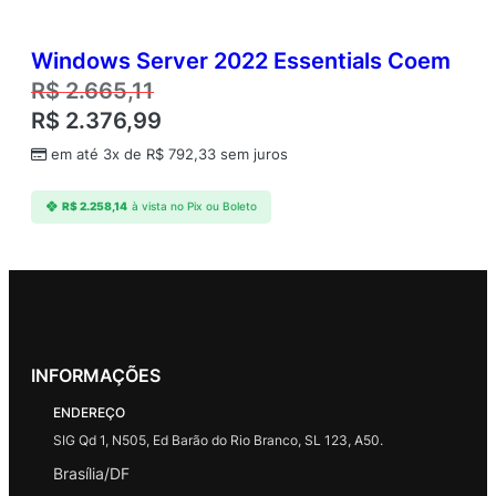
Windows Server 2022 Essentials Coem
R$
2.665,11
R$
2.376,99
em até 3x de
R$
792,33
sem juros
R$
2.258,14
à vista no Pix ou Boleto
INFORMAÇÕES
ENDEREÇO
SIG Qd 1, N505, Ed Barão do Rio Branco, SL 123, A50.
Brasília/DF