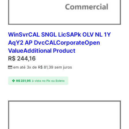
d
m
c
A
P
C
WinSvrCAL SNGL LicSAPk OLV NL 1Y
o
AqY2 AP DvcCALCorporateOpen
r
ValueAdditional Product
e
L
R$
244,16
i
em até 3x de
R$
81,39
sem juros
c
A
c
R$
231,95
à vista no Pix ou Boleto
a
d
e
m
i
c
O