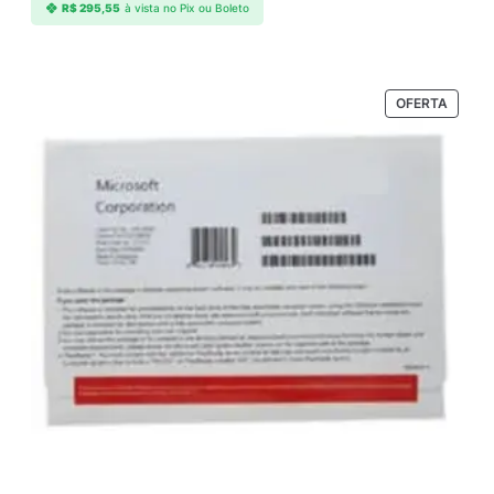
R$
295,55
à vista no Pix ou Boleto
PRODU
OFERTA
EM
PROM