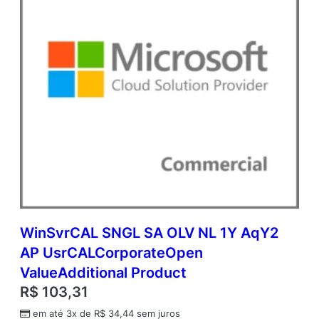
p
e
n
V
a
l
u
e
q
u
a
n
t
i
d
a
WinSvrCAL SNGL SA OLV NL 1Y AqY2
d
AP UsrCALCorporateOpen
e
ValueAdditional Product
R$
103,31
em até 3x de
R$
34,44
sem juros