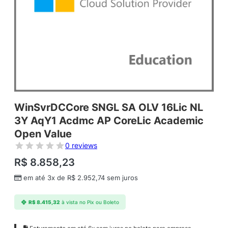
WinSvrDCCore SNGL SA OLV 16Lic NL
3Y AqY1 Acdmc AP CoreLic Academic
Open Value
0 reviews
R$
8.858,23
em até 3x de
R$
2.952,74
sem juros
R$
8.415,32
à vista no Pix ou Boleto