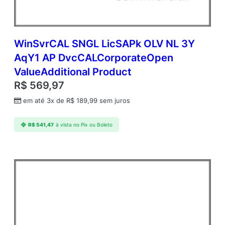
WinSvrCAL SNGL LicSAPk OLV NL 3Y
AqY1 AP DvcCALCorporateOpen
ValueAdditional Product
R$
569,97
em até 3x de
R$
189,99
sem juros
R$
541,47
à vista no Pix ou Boleto