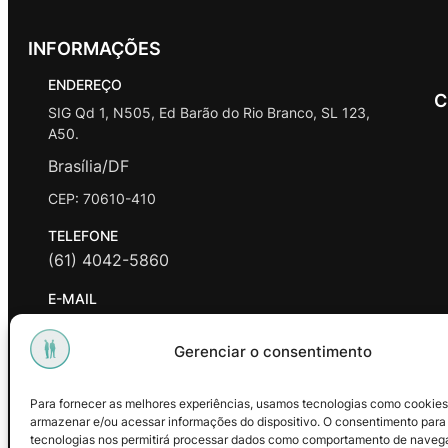
INFORMAÇÕES
ENDEREÇO
C
SIG Qd 1, N505, Ed Barão do Rio Branco, SL 123,
A50.
Brasília/DF
CEP: 70610-410
TELEFONE
(61) 4042-5860
E-MAIL
contato@promasters.net.br
Gerenciar o consentimento
HORÁRIO DE ATENDIMENTO
segunda a sexta das 9hrs às 18hrs exceto feriados.
Para fornecer as melhores experiências, usamos tecnologias como cookies
armazenar e/ou acessar informações do dispositivo. O consentimento para
Facebook
Instagram
Youtube
tecnologias nos permitirá processar dados como comportamento de naveg