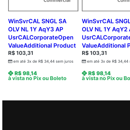
WinSvrCAL SNGL SA
WinSvrCAL SNGL
OLV NL 1Y AqY3 AP
OLV NL 1Y AqY2
UsrCALCorporateOpen
UsrCALCorpora
ValueAdditional Product
ValueAdditional 
R$
103,31
R$
103,31
em até 3x de
R$
34,44
sem juros
em até 3x de
R$
34,44
R$
98,14
R$
98,14
à vista no Pix ou Boleto
à vista no Pix ou B