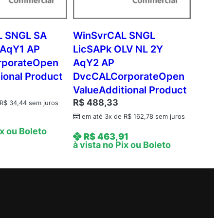
L SNGL SA
WinSvrCAL SNGL
 AqY1 AP
LicSAPk OLV NL 2Y
rporateOpen
AqY2 AP
ional Product
DvcCALCorporateOpen
ValueAdditional Product
R$
488,33
R$
34,44
sem juros
em até 3x de
R$
162,78
sem juros
ix ou Boleto
R$
463,91
à vista no Pix ou Boleto