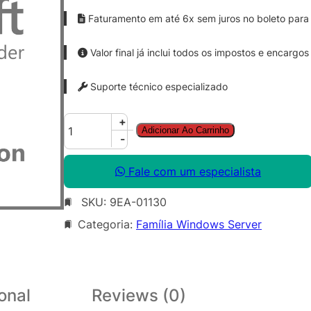
Faturamento em até 6x sem juros no boleto para 
Valor final já inclui todos os impostos e encargos
Suporte técnico especializado
W
+
Adicionar Ao Carrinho
i
-
n
S
Fale com um especialista
v
SKU:
9EA-01130
r
D
Categoria:
Família Windows Server
C
C
o
r
onal
Reviews (0)
e