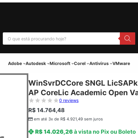
P
e
s
q
u
i
Adobe
Autodesk
Microsoft
Corel
Antivírus
VMware
s
a
r
p
WinSvrDCCore SNGL LicSAPk 
r
o
AP CoreLic Academic Open V
d
u
0 reviews
t
o
R$
14.764,48
s
em até 3x de
R$
4.921,49
sem juros
R$
14.026,26
à vista no Pix ou Boleto