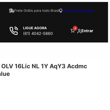
Frete Grátis para todo Brasil
Encontre nossa loja
LIGUE AGORA
0
Entrar
(61) 4042-5860
OLV 16Lic NL 1Y AqY3 Acdmc
alue