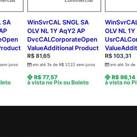
N
L
1
 SA
WinSvrCAL SNGL SA
WinSvrCA
Y
 AP
OLV NL 1Y AqY2 AP
OLV NL 1Y
A
teOpen
DvcCALCorporateOpen
UsrCALCo
q
Product
ValueAdditional Product
ValueAddit
Y
R$
81,65
R$
103,31
3
A
sem juros
em até 3x de
R$
27,22
sem juros
em até 3x de
c
R$
77,57
R$
98,14
d
oleto
à vista no Pix ou Boleto
à vista no P
m
c
A
P
C
o
r