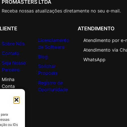
PROMASTERS LTDA
e
L
Receba nossas atualizações diretamente no seu e-mail.
i
c
LIENTE
ATENDIMENTO
A
c
Licenciamento
Atendimento por e-
a
Sobre Nós
de Software
d
Atendimento via Ch
Contato
e
Blog
WhatsApp
Seja Nosso
m
Solicitar
Parceiro
i
Proposta
c
Minha
Registro de
O
Conta
Oportunidade
p
e
n
V
 para
a
 essas
l
ação ou IDs