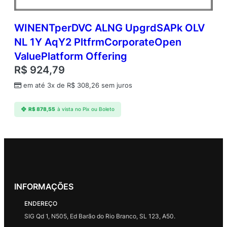
WINENTperDVC ALNG UpgrdSAPk OLV
NL 1Y AqY2 PltfrmCorporateOpen
ValuePlatform Offering
R$
924,79
em até 3x de
R$
308,26
sem juros
R$
878,55
à vista no Pix ou Boleto
INFORMAÇÕES
ENDEREÇO
SIG Qd 1, N505, Ed Barão do Rio Branco, SL 123, A50.