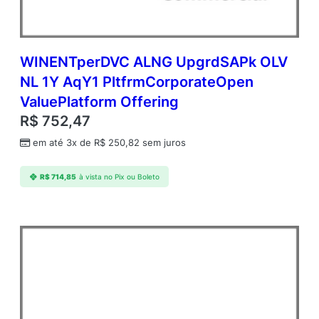
WINENTperDVC ALNG UpgrdSAPk OLV
NL 1Y AqY1 PltfrmCorporateOpen
ValuePlatform Offering
R$
752,47
em até 3x de
R$
250,82
sem juros
R$
714,85
à vista no Pix ou Boleto