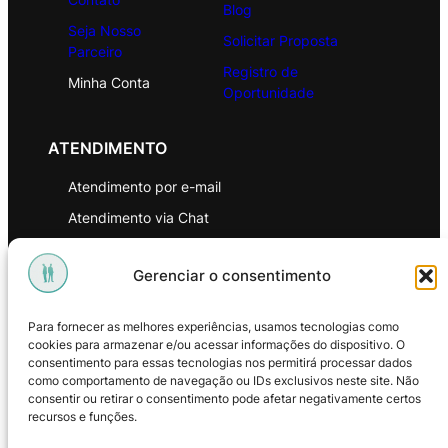
Blog
Seja Nosso
Solicitar Proposta
Parceiro
Registro de
Minha Conta
Oportunidade
ATENDIMENTO
Atendimento por e-mail
Atendimento via Chat
WhatsApp
Gerenciar o consentimento
INSTITUCIONAL
Para fornecer as melhores experiências, usamos tecnologias como
Política de Privacidade
cookies para armazenar e/ou acessar informações do dispositivo. O
consentimento para essas tecnologias nos permitirá processar dados
Política de Troca e Devoluções
como comportamento de navegação ou IDs exclusivos neste site. Não
consentir ou retirar o consentimento pode afetar negativamente certos
Política de Reembolso
recursos e funções.
Termos & Condições de Uso