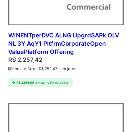
A
q
Y
1
A
c
WINENTperDVC ALNG UpgrdSAPk OLV
d
NL 3Y AqY1 PltfrmCorporateOpen
m
ValuePlatform Offering
c
A
R$
2.257,42
P
em até 3x de
R$
752,47
sem juros
A
c
a
R$
2.144,55
à vista no Pix ou Boleto
d
e
m
i
c
O
p