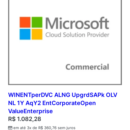
e
n
V
a
l
u
e
q
u
a
n
t
i
d
a
d
WINENTperDVC ALNG UpgrdSAPk OLV
e
NL 1Y AqY2 EntCorporateOpen
ValueEnterprise
R$
1.082,28
em até 3x de
R$
360,76
sem juros