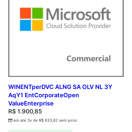
WINENTperDVC ALNG SA OLV NL 3Y
AqY1 EntCorporateOpen
ValueEnterprise
R$
1.900,85
em até 3x de
R$
633,62
sem juros