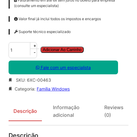
Faturamento em até 6x sem juros no boleto para empresa
(consulte um especialista)
Valor final já inclui todos os impostos e encargos
Suporte técnico especializado
W
+
Adicionar Ao Carrinho
i
-
n
R
Fale com um especialista
m
t
SKU:
6XC-00463
D
Categoria:
Família Windows
s
k
t
Informação
Reviews
p
Descrição
adicional
(0)
S
r
v
Descrição
c