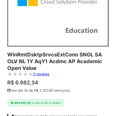
WinRmtDsktpSrvcsExtConn SNGL SA
OLV NL 1Y AqY1 Acdmc AP Academic
Open Value
0 reviews
R$
6.982,34
em até 3x de
R$
2.327,45
sem juros
R$
6.633,22
à vista no Pix ou Boleto