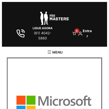
LIGUE AGORA
Entra
0
(61) 4042-
r
5860