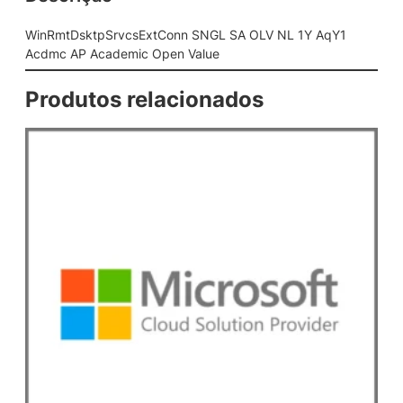
s
E
WinRmtDsktpSrvcsExtConn SNGL SA OLV NL 1Y AqY1
x
Acdmc AP Academic Open Value
t
C
Produtos relacionados
o
n
n
S
N
G
L
S
A
O
L
V
N
L
1
Y