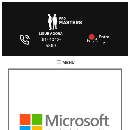
LIGUE AGORA
Entra
0
(61) 4042-
r
5860