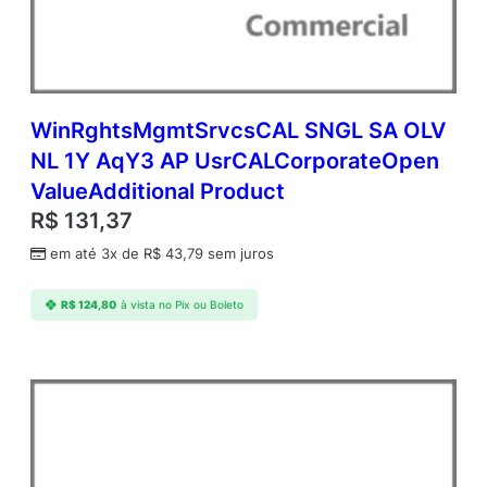
A
c
d
m
c
A
WinRghtsMgmtSrvcsCAL SNGL SA OLV
P
NL 1Y AqY3 AP UsrCALCorporateOpen
D
ValueAdditional Product
v
c
R$
131,37
C
em até 3x de
R$
43,79
sem juros
A
L
A
R$
124,80
à vista no Pix ou Boleto
c
a
d
e
m
i
c