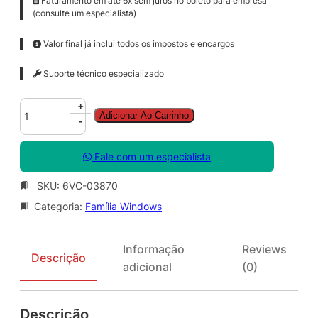
Faturamento em até 6x sem juros no boleto para empresa
(consulte um especialista)
Valor final já inclui todos os impostos e encargos
Suporte técnico especializado
W
+
Adicionar Ao Carrinho
i
-
n
R
Fale com um especialista
m
t
SKU:
6VC-03870
D
Categoria:
Família Windows
s
k
t
Informação
Reviews
p
Descrição
adicional
(0)
S
r
v
Descrição
c