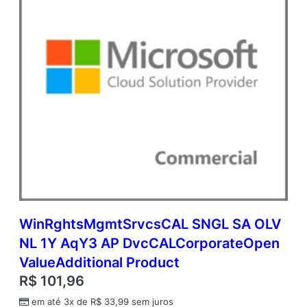
O
p
e
n
V
a
l
u
e
q
u
a
n
t
i
d
WinRghtsMgmtSrvcsCAL SNGL SA OLV
a
NL 1Y AqY3 AP DvcCALCorporateOpen
d
e
ValueAdditional Product
R$
101,96
em até 3x de
R$
33,99
sem juros