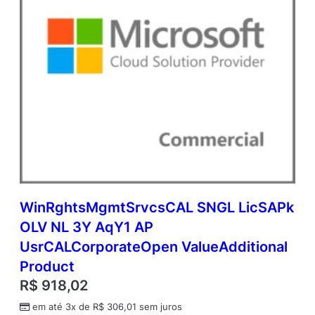
WinRghtsMgmtSrvcsCAL SNGL LicSAPk
OLV NL 3Y AqY1 AP
UsrCALCorporateOpen ValueAdditional
Product
R$
918,02
em até 3x de
R$
306,01
sem juros