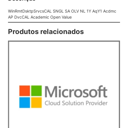
s
C
WinRmtDsktpSrvcsCAL SNGL SA OLV NL 1Y AqY1 Acdmc
A
AP DvcCAL Academic Open Value
L
S
Produtos relacionados
N
G
L
S
A
O
L
V
N
L
1
Y
A
q
Y
1