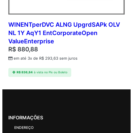
WINENTperDVC ALNG UpgrdSAPk OLV
NL 1Y AqY1 EntCorporateOpen
ValueEnterprise
R$
880,88
em até 3x de
R$
293,63
sem juros
R$
836,84
à vista no Pix ou Boleto
INFORMAÇÕES
ENDEREÇO