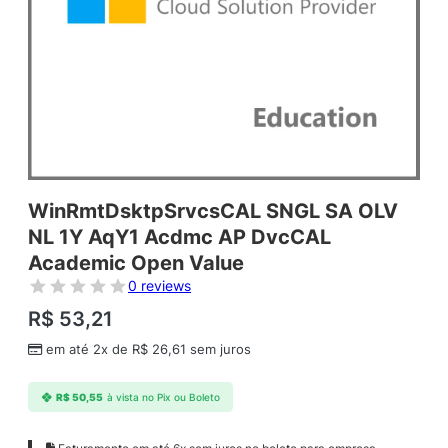
WinRmtDsktpSrvcsCAL SNGL SA OLV
NL 1Y AqY1 Acdmc AP DvcCAL
Academic Open Value
0 reviews
R$
53,21
em até 2x de
R$
26,61
sem juros
R$
50,55
à vista no Pix ou Boleto