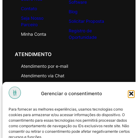
Software
Contato
Blog
Seja Nosso
Solicitar Proposta
Parceiro
Registro de
Minha Conta
Oportunidade
ATENDIMENTO
Atendimento por e-mail
Atendimento via Chat
WhatsApp
Gerenciar o consentimento
INSTITUCIONAL
Para fornecer as melhores experiências, usamos tecnologias como
Política de Privacidade
cookies para armazenar e/ou acessar informações do dispositivo. O
consentimento para essas tecnologias nos permitirá processar dados
Política de Troca e Devoluções
como comportamento de navegação ou IDs exclusivos neste site. Não
consentir ou retirar o consentimento pode afetar negativamente certos
Política de Reembolso
recursos e funções.