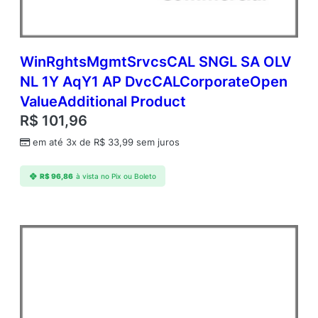
WinRghtsMgmtSrvcsCAL SNGL SA OLV
NL 1Y AqY1 AP DvcCALCorporateOpen
ValueAdditional Product
R$
101,96
em até 3x de
R$
33,99
sem juros
R$
96,86
à vista no Pix ou Boleto