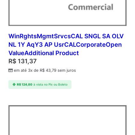
Y
A
q
Y
2
A
WinRghtsMgmtSrvcsCAL SNGL SA OLV
c
NL 1Y AqY3 AP UsrCALCorporateOpen
d
ValueAdditional Product
m
c
R$
131,37
A
em até 3x de
R$
43,79
sem juros
P
D
v
R$
124,80
à vista no Pix ou Boleto
c
C
A
L
A
c
a