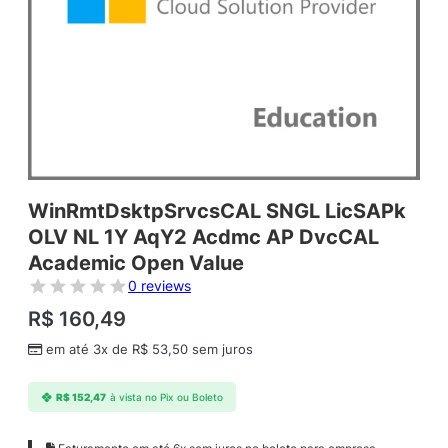
WinRmtDsktpSrvcsCAL SNGL LicSAPk
OLV NL 1Y AqY2 Acdmc AP DvcCAL
Academic Open Value
0 reviews
R$
160,49
em até 3x de
R$
53,50
sem juros
R$
152,47
à vista no Pix ou Boleto