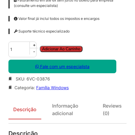
Faturamento em até 6x sem juros no boleto para empresa
(consulte um especialista)
Valor final já inclui todos os impostos e encargos
Suporte técnico especializado
W
+
Adicionar Ao Carrinho
i
-
n
R
Fale com um especialista
m
t
SKU:
6VC-03876
D
Categoria:
Família Windows
s
k
t
Informação
Reviews
p
Descrição
adicional
(0)
S
r
v
Descrição
c