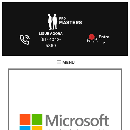
LIGUE AGORA
Entra
0
(61) 4042-
r
5860