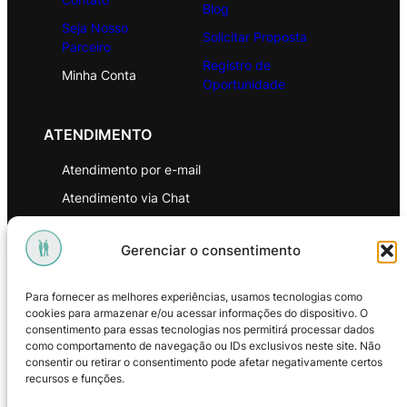
Blog
Seja Nosso
Solicitar Proposta
Parceiro
Registro de
Minha Conta
Oportunidade
ATENDIMENTO
Atendimento por e-mail
Atendimento via Chat
WhatsApp
Gerenciar o consentimento
INSTITUCIONAL
Para fornecer as melhores experiências, usamos tecnologias como
Política de Privacidade
cookies para armazenar e/ou acessar informações do dispositivo. O
consentimento para essas tecnologias nos permitirá processar dados
Política de Troca e Devoluções
como comportamento de navegação ou IDs exclusivos neste site. Não
consentir ou retirar o consentimento pode afetar negativamente certos
Política de Reembolso
recursos e funções.
Termos & Condições de Uso