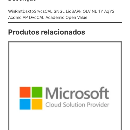
s
C
WinRmtDsktpSrvcsCAL SNGL LicSAPk OLV NL 1Y AqY2
A
Acdmc AP DvcCAL Academic Open Value
L
S
Produtos relacionados
N
G
L
L
i
c
S
A
P
k
O
L
V
N
L
1