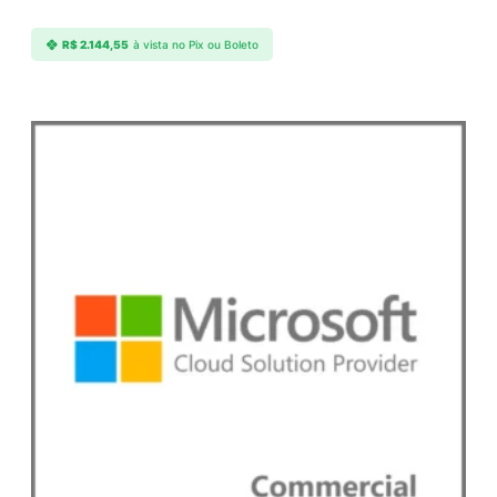
d
e
R$
2.144,55
à vista no Pix ou Boleto