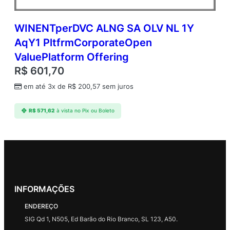
WINENTperDVC ALNG SA OLV NL 1Y
AqY1 PltfrmCorporateOpen
ValuePlatform Offering
R$
601,70
em até 3x de
R$
200,57
sem juros
R$
571,62
à vista no Pix ou Boleto
INFORMAÇÕES
ENDEREÇO
SIG Qd 1, N505, Ed Barão do Rio Branco, SL 123, A50.