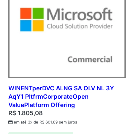
WINENTperDVC ALNG SA OLV NL 3Y
AqY1 PltfrmCorporateOpen
ValuePlatform Offering
R$
1.805,08
em até 3x de
R$
601,69
sem juros