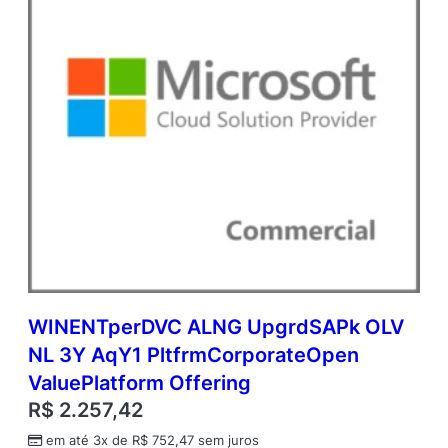
d
e
m
i
c
O
p
e
n
V
a
l
u
e
q
u
WINENTperDVC ALNG UpgrdSAPk OLV
a
NL 3Y AqY1 PltfrmCorporateOpen
n
t
ValuePlatform Offering
i
R$
2.257,42
d
a
em até 3x de
R$
752,47
sem juros