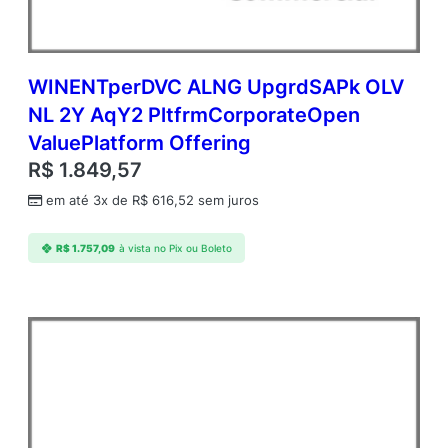
WINENTperDVC ALNG UpgrdSAPk OLV
NL 2Y AqY2 PltfrmCorporateOpen
ValuePlatform Offering
R$
1.849,57
em até 3x de
R$
616,52
sem juros
R$
1.757,09
à vista no Pix ou Boleto