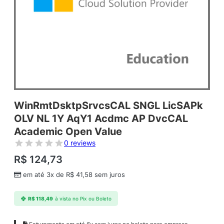
WinRmtDsktpSrvcsCAL SNGL LicSAPk
OLV NL 1Y AqY1 Acdmc AP DvcCAL
Academic Open Value
0 reviews
R$
124,73
em até 3x de
R$
41,58
sem juros
R$
118,49
à vista no Pix ou Boleto