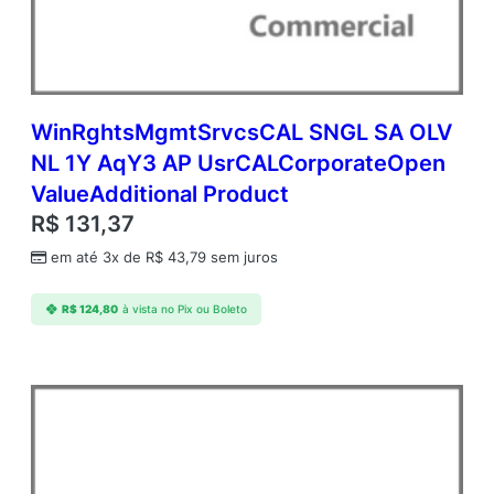
Y
A
q
Y
1
A
WinRghtsMgmtSrvcsCAL SNGL SA OLV
c
NL 1Y AqY3 AP UsrCALCorporateOpen
d
ValueAdditional Product
m
c
R$
131,37
A
em até 3x de
R$
43,79
sem juros
P
D
v
R$
124,80
à vista no Pix ou Boleto
c
C
A
L
A
c
a