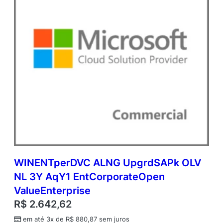
d
e
m
i
c
O
p
e
n
V
a
l
u
e
q
u
WINENTperDVC ALNG UpgrdSAPk OLV
a
NL 3Y AqY1 EntCorporateOpen
n
t
ValueEnterprise
i
R$
2.642,62
d
a
em até 3x de
R$
880,87
sem juros