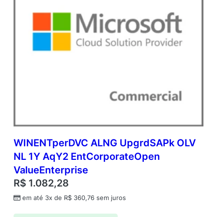
WINENTperDVC ALNG UpgrdSAPk OLV
NL 1Y AqY2 EntCorporateOpen
ValueEnterprise
R$
1.082,28
em até 3x de
R$
360,76
sem juros