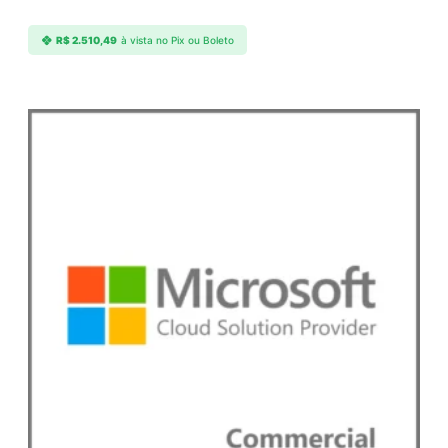
d
e
R$
2.510,49
à vista no Pix ou Boleto