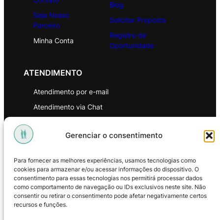
Blog
Seja Nosso
Solicitar Proposta
Parceiro
Registro de
Minha Conta
Oportunidade
ATENDIMENTO
Atendimento por e-mail
Atendimento via Chat
WhatsApp
Gerenciar o consentimento
INSTITUCIONAL
Para fornecer as melhores experiências, usamos tecnologias como
Política de Privacidade
cookies para armazenar e/ou acessar informações do dispositivo. O
consentimento para essas tecnologias nos permitirá processar dados
Política de Troca e Devoluções
como comportamento de navegação ou IDs exclusivos neste site. Não
consentir ou retirar o consentimento pode afetar negativamente certos
Política de Reembolso
recursos e funções.
Termos & Condições de Uso