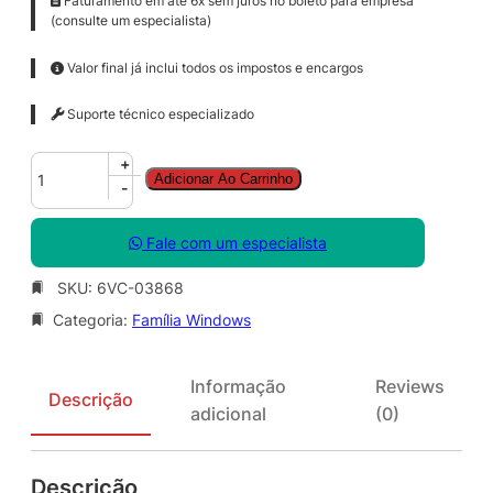
Faturamento em até 6x sem juros no boleto para empresa
(consulte um especialista)
Valor final já inclui todos os impostos e encargos
Suporte técnico especializado
W
+
Adicionar Ao Carrinho
i
-
n
R
Fale com um especialista
m
t
SKU:
6VC-03868
D
Categoria:
Família Windows
s
k
t
Informação
Reviews
p
Descrição
adicional
(0)
S
r
v
Descrição
c