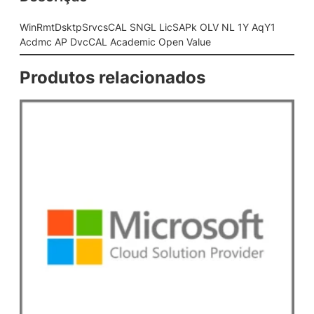
s
C
WinRmtDsktpSrvcsCAL SNGL LicSAPk OLV NL 1Y AqY1
A
Acdmc AP DvcCAL Academic Open Value
L
S
Produtos relacionados
N
G
L
L
i
c
S
A
P
k
O
L
V
N
L
1