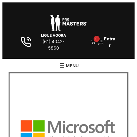
LIGUE AGORA
Entra
0
(61) 4042-
r
5860