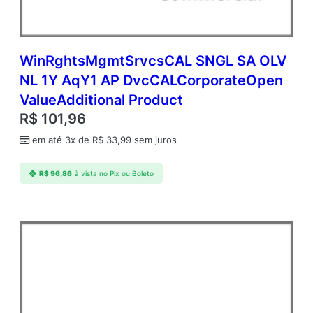
WinRghtsMgmtSrvcsCAL SNGL SA OLV
NL 1Y AqY1 AP DvcCALCorporateOpen
ValueAdditional Product
R$
101,96
em até 3x de
R$
33,99
sem juros
R$
96,86
à vista no Pix ou Boleto