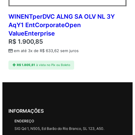
WINENTperDVC ALNG SA OLV NL 3Y
AqY1 EntCorporateOpen
ValueEnterprise
R$
1.900,85
em até 3x de
R$
633,62
sem juros
R$
1.805,81
à vista no Pix ou Boleto
INFORMAÇÕES
ENDEREÇO
SIG Qd 1, N505, Ed Barão do Rio Branco, SL 123, A50.