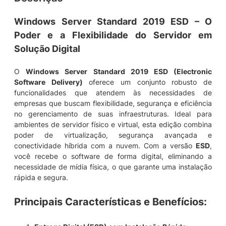
1
9
Windows Server Standard 2019 ESD – O
S
Poder e a Flexibilidade do Servidor em
t
Solução Digital
a
n
d
O
Windows Server Standard 2019 ESD (Electronic
a
Software Delivery)
oferece um conjunto robusto de
r
funcionalidades que atendem às necessidades de
d
empresas que buscam flexibilidade, segurança e eficiência
E
no gerenciamento de suas infraestruturas. Ideal para
S
ambientes de servidor físico e virtual, esta edição combina
D
poder de virtualização, segurança avançada e
D
conectividade híbrida com a nuvem. Com a versão
ESD
,
o
você recebe o software de forma digital, eliminando a
w
necessidade de mídia física, o que garante uma instalação
n
rápida e segura.
l
o
Principais Características e Benefícios
:
a
d