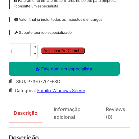
Faturamento em até 6x sem juros no boleto para empresa
(consulte um especialista)
Valor final já inclui todos os impostos e encargos
Suporte técnico especializado
W
+
Adicionar Ao Carrinho
i
-
n
d
Fale com um especialista
o
w
SKU:
P73-07701-ESD
s
Categoria:
Família Windows Server
S
e
r
Informação
Reviews
v
Descrição
adicional
(0)
e
r
2
Descrição
0