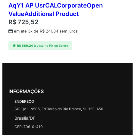
AqY1 AP UsrCALCorporateOpen
ValueAdditional Product
R$
725,52
em até 3x de
R$
241,84
sem juros
R$
689,24
à vista no Pix ou Boleto
INFORMAÇÕES
ENDEREÇO
SIG Qd 1, N505, Ed Barão do Rio Branco, SL 123, A50.
Brasília/DF
CEP: 70610-410