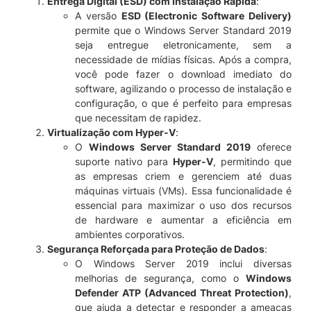
Entrega Digital (ESD) com Instalação Rápida
:
q
A versão
ESD (Electronic Software Delivery)
u
permite que o Windows Server Standard 2019
a
seja entregue eletronicamente, sem a
n
necessidade de mídias físicas. Após a compra,
t
você pode fazer o download imediato do
i
software, agilizando o processo de instalação e
d
configuração, o que é perfeito para empresas
a
que necessitam de rapidez.
d
Virtualização com Hyper-V
:
e
O
Windows Server Standard 2019
oferece
suporte nativo para
Hyper-V
, permitindo que
as empresas criem e gerenciem até duas
máquinas virtuais (VMs). Essa funcionalidade é
essencial para maximizar o uso dos recursos
de hardware e aumentar a eficiência em
ambientes corporativos.
Segurança Reforçada para Proteção de Dados
:
O Windows Server 2019 inclui diversas
melhorias de segurança, como o
Windows
Defender ATP (Advanced Threat Protection)
,
que ajuda a detectar e responder a ameaças