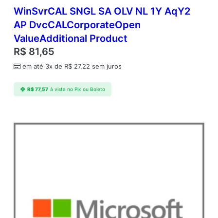
WinSvrCAL SNGL SA OLV NL 1Y AqY2
AP DvcCALCorporateOpen
ValueAdditional Product
R$
81,65
em até 3x de
R$
27,22
sem juros
R$
77,57
à vista no Pix ou Boleto