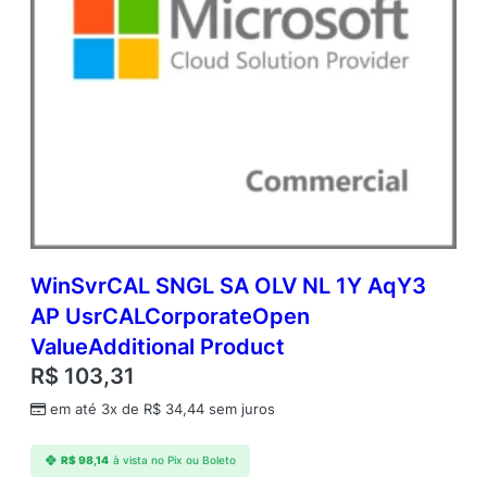
WinSvrCAL SNGL SA OLV NL 1Y AqY3
AP UsrCALCorporateOpen
ValueAdditional Product
R$
103,31
em até 3x de
R$
34,44
sem juros
R$
98,14
à vista no Pix ou Boleto