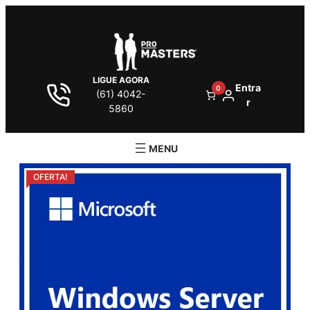
LIGUE AGORA
Entra
0
(61) 4042-
r
5860
OFERTA!