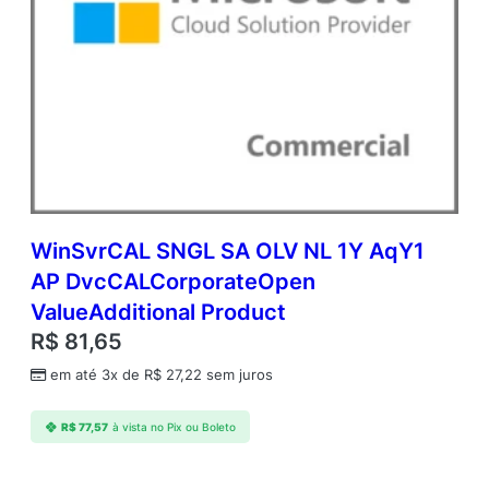
WinSvrCAL SNGL SA OLV NL 1Y AqY1
AP DvcCALCorporateOpen
ValueAdditional Product
R$
81,65
em até 3x de
R$
27,22
sem juros
R$
77,57
à vista no Pix ou Boleto