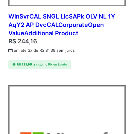
WinSvrCAL SNGL LicSAPk OLV NL 1Y
AqY2 AP DvcCALCorporateOpen
ValueAdditional Product
R$
244,16
em até 3x de
R$
81,39
sem juros
R$
231,95
à vista no Pix ou Boleto