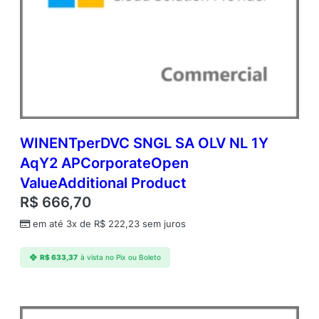
C
E
C
O
M
A
N
N
)
C
WINENTperDVC SNGL SA OLV NL 1Y
o
AqY2 APCorporateOpen
m
ValueAdditional Product
m
e
R$
666,70
r
em até 3x de
R$
222,23
sem juros
c
i
a
R$
633,37
à vista no Pix ou Boleto
l
A
n
u