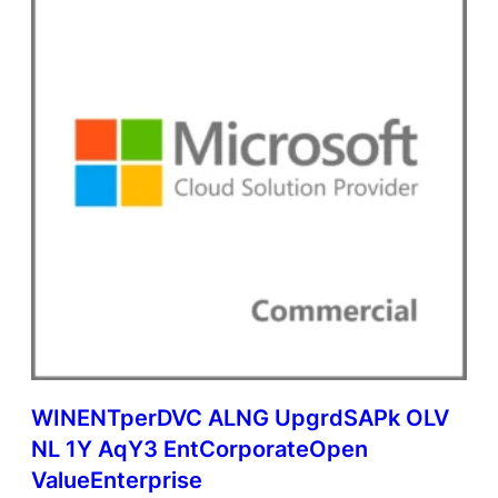
WINENTperDVC ALNG UpgrdSAPk OLV
NL 1Y AqY3 EntCorporateOpen
ValueEnterprise