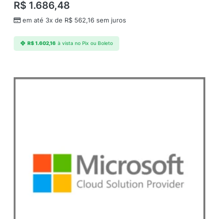
R$
1.686,48
em até 3x de
R$
562,16
sem juros
R$
1.602,16
à vista no Pix ou Boleto