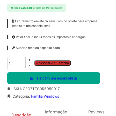
R$
50.283,81
à vista no Pix ou Boleto
Faturamento em até 6x sem juros no boleto para empresa
(consulte um especialista)
Valor final já inclui todos os impostos e encargos
Suporte técnico especializado
W
+
Adicionar Ao Carrinho
i
-
n
d
Fale com um especialista
o
w
SKU:
CFQ7TTC0R5950017
s
Categoria:
Família Windows
3
6
5
Informação
Reviews
F
Descrição