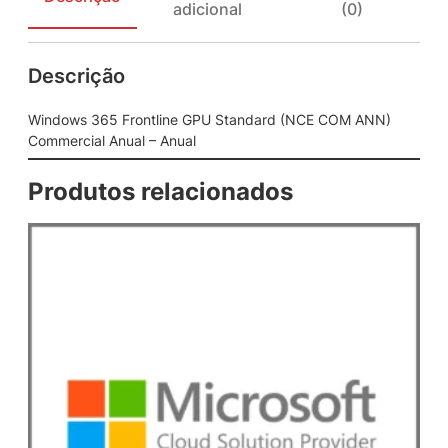
adicional
(0)
r
o
n
Descrição
t
l
i
Windows 365 Frontline GPU Standard (NCE COM ANN)
n
Commercial Anual – Anual
e
G
Produtos relacionados
P
U
S
t
a
n
d
a
r
d
(
N