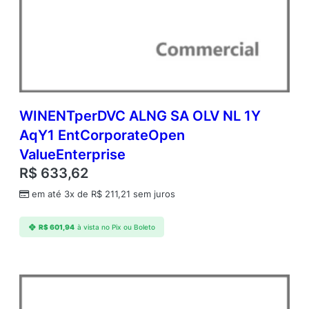
WINENTperDVC ALNG SA OLV NL 1Y
AqY1 EntCorporateOpen
ValueEnterprise
R$
633,62
em até 3x de
R$
211,21
sem juros
R$
601,94
à vista no Pix ou Boleto