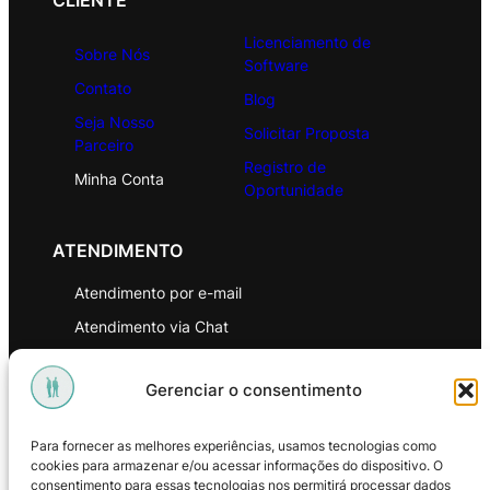
CLIENTE
Licenciamento de
Sobre Nós
Software
Contato
Blog
Seja Nosso
Solicitar Proposta
Parceiro
Registro de
Minha Conta
Oportunidade
ATENDIMENTO
Atendimento por e-mail
Atendimento via Chat
WhatsApp
Gerenciar o consentimento
INSTITUCIONAL
Para fornecer as melhores experiências, usamos tecnologias como
Política de Privacidade
cookies para armazenar e/ou acessar informações do dispositivo. O
consentimento para essas tecnologias nos permitirá processar dados