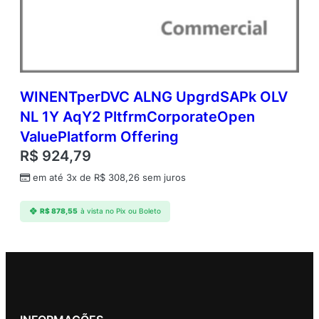
WINENTperDVC ALNG UpgrdSAPk OLV
NL 1Y AqY2 PltfrmCorporateOpen
ValuePlatform Offering
R$
924,79
em até 3x de
R$
308,26
sem juros
R$
878,55
à vista no Pix ou Boleto