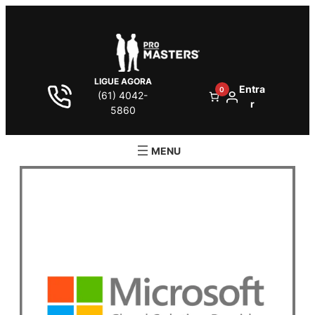
LIGUE AGORA
Entra
0
(61) 4042-
r
5860