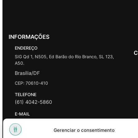
INFORMAÇÕES
ENDEREÇO
C
SIG Qd 1, N505, Ed Barão do Rio Branco, SL 123,
A50.
Brasília/DF
CEP: 70610-410
TELEFONE
(61) 4042-5860
E-MAIL
contato@promasters.net.br
Gerenciar o consentimento
HORÁRIO DE ATENDIMENTO
segunda a sexta das 9hrs às 18hrs exceto feriados.