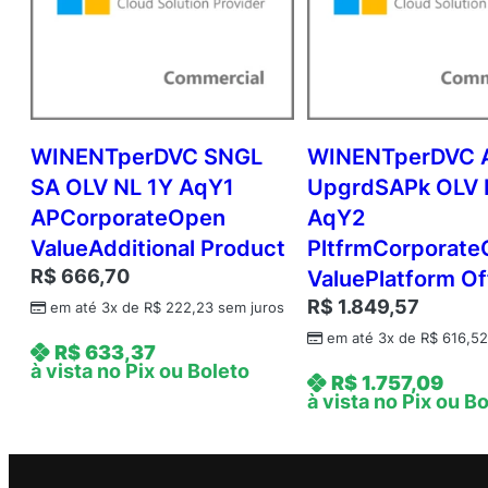
WINENTperDVC SNGL
WINENTperDVC 
SA OLV NL 1Y AqY1
UpgrdSAPk OLV 
APCorporateOpen
AqY2
ValueAdditional Product
PltfrmCorporat
R$
666,70
ValuePlatform Of
R$
1.849,57
em até 3x de
R$
222,23
sem juros
em até 3x de
R$
616,5
R$
633,37
à vista no Pix ou Boleto
R$
1.757,09
à vista no Pix ou B