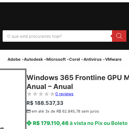
P
e
s
q
u
i
Adobe
Autodesk
Microsoft
Corel
Antivírus
VMware
s
a
r
p
Windows 365 Frontline GPU 
r
o
Anual – Anual
d
u
0 reviews
t
o
R$
188.537,33
s
em até 3x de
R$
62.845,78
sem juros
R$
179.110,46
à vista no Pix ou Boleto