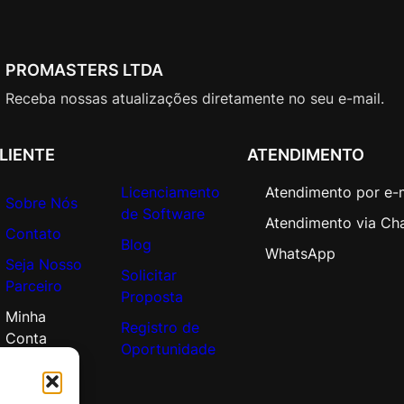
a
l
–
PROMASTERS LTDA
A
n
Receba nossas atualizações diretamente no seu e-mail.
u
a
LIENTE
ATENDIMENTO
l
q
Licenciamento
Atendimento por e-
u
Sobre Nós
de Software
a
Atendimento via Ch
Contato
n
Blog
WhatsApp
Seja Nosso
t
Solicitar
Parceiro
i
Proposta
d
Minha
Registro de
a
Conta
Oportunidade
d
e