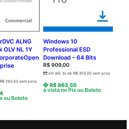
rDVC ALNG
Windows 10
 OLV NL 1Y
Professional ESD
orporateOpen
Download – 64 Bits
R$
909,00
prise
em até 3x de
R$
303,00
sem juros
R$
293,63
sem juros
R$
863,55
à vista no Pix ou Boleto
4
ix ou Boleto