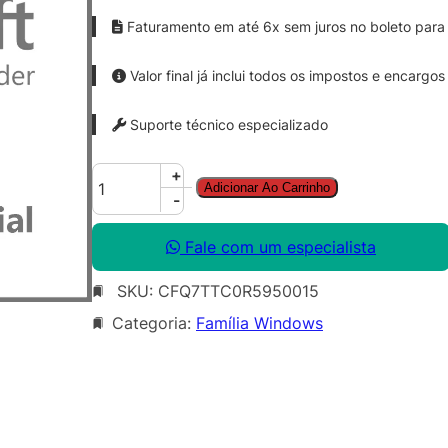
Faturamento em até 6x sem juros no boleto para 
Valor final já inclui todos os impostos e encargos
Suporte técnico especializado
W
+
Adicionar Ao Carrinho
i
-
n
d
Fale com um especialista
o
SKU:
CFQ7TTC0R5950015
w
s
Categoria:
Família Windows
3
6
5
F
r