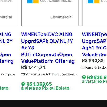
M
A
N
N
)
C
ALNG
WINENTperDVC ALNG
WINENTpe
o
NL 2Y
UpgrdSAPk OLV NL 1Y
UpgrdSAPk
m
AqY3
AqY1 EntC
m
eOpen
PltfrmCorporateOpen
ValueEnter
e
R$
880,88
fering
ValuePlatform Offering
r
R$
1.441,74
em até 3x de
c
i
2
sem juros
em até 3x de
R$
480,58
sem juros
R$
836,8
a
à vista no P
R$
1.369,65
l
oleto
à vista no Pix ou Boleto
A
n
u