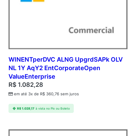
WINENTperDVC ALNG UpgrdSAPk OLV
NL 1Y AqY2 EntCorporateOpen
ValueEnterprise
R$
1.082,28
em até 3x de
R$
360,76
sem juros
R$
1.028,17
à vista no Pix ou Boleto