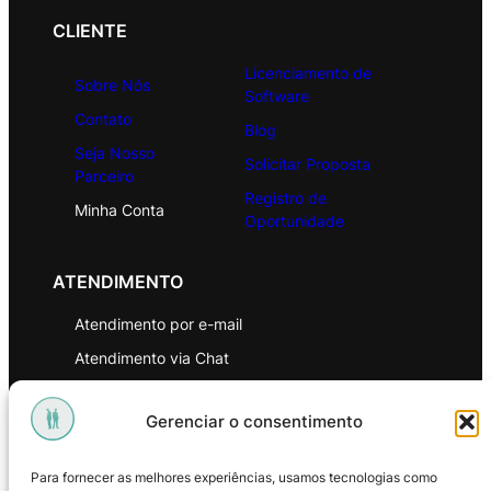
CLIENTE
Licenciamento de
Sobre Nós
Software
Contato
Blog
Seja Nosso
Solicitar Proposta
Parceiro
Registro de
Minha Conta
Oportunidade
ATENDIMENTO
Atendimento por e-mail
Atendimento via Chat
WhatsApp
Gerenciar o consentimento
INSTITUCIONAL
Para fornecer as melhores experiências, usamos tecnologias como