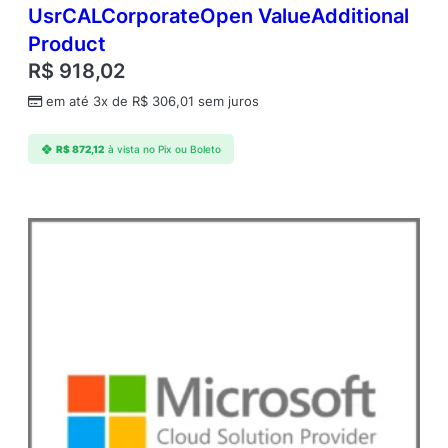
a
UsrCALCorporateOpen ValueAdditional
d
Product
e
R$
918,02
em até 3x de
R$
306,01
sem juros
R$
872,12
à vista no Pix ou Boleto