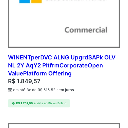
5
6
G
B
(
N
C
E
C
O
WINENTperDVC ALNG UpgrdSAPk OLV
M
NL 2Y AqY2 PltfrmCorporateOpen
A
ValuePlatform Offering
N
N
R$
1.849,57
)
em até 3x de
R$
616,52
sem juros
C
o
m
R$
1.757,09
à vista no Pix ou Boleto
m
e
r
c