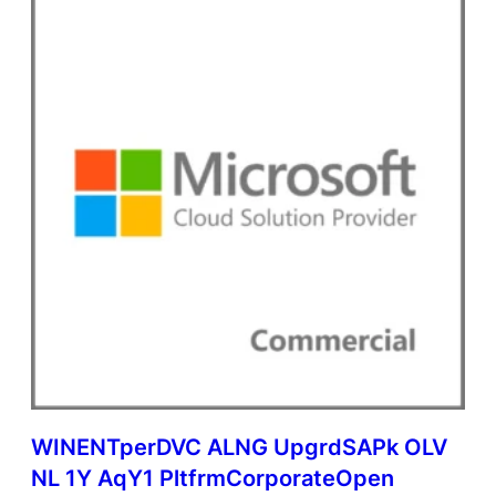
WINENTperDVC ALNG UpgrdSAPk OLV
NL 1Y AqY1 PltfrmCorporateOpen