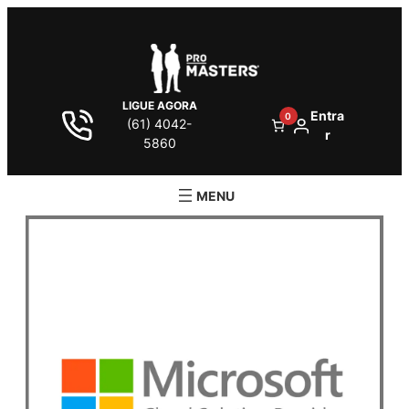
LIGUE AGORA
Entra
0
(61) 4042-
r
5860