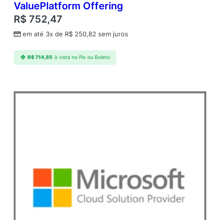
ValuePlatform Offering
R$
752,47
em até 3x de
R$
250,82
sem juros
R$
714,85
à vista no Pix ou Boleto