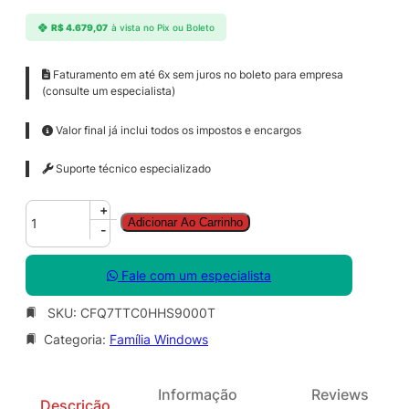
R$
4.679,07
à vista no Pix ou Boleto
Faturamento em até 6x sem juros no boleto para empresa
(consulte um especialista)
Valor final já inclui todos os impostos e encargos
Suporte técnico especializado
W
+
Adicionar Ao Carrinho
i
-
n
d
Fale com um especialista
o
w
SKU:
CFQ7TTC0HHS9000T
s
Categoria:
Família Windows
3
6
5
Informação
Reviews
E
Descrição