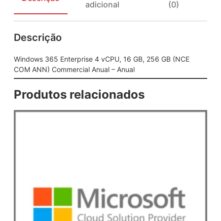
adicional
(0)
n
t
e
Descrição
r
p
r
Windows 365 Enterprise 4 vCPU, 16 GB, 256 GB (NCE
i
COM ANN) Commercial Anual – Anual
s
e
Produtos relacionados
4
v
C
P
U
,
1
6
G
B
,
2