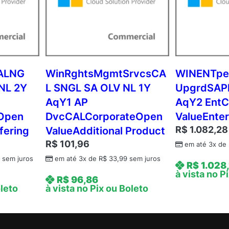
A
N
N
)
C
o
ALNG
WinRghtsMgmtSrvcsCA
WINENTpe
m
NL 2Y
L SNGL SA OLV NL 1Y
UpgrdSAPk
m
AqY1 AP
AqY2 EntC
e
eOpen
DvcCALCorporateOpen
ValueEnter
r
R$
1.082,28
fering
ValueAdditional Product
c
R$
101,96
em até 3x de
i
a
2
sem juros
em até 3x de
R$
33,99
sem juros
R$
1.028,
l
à vista no P
R$
96,86
A
oleto
à vista no Pix ou Boleto
n
u
a