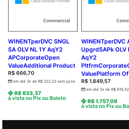
WINENTperDVC SNGL
WINENTperDVC 
SA OLV NL 1Y AqY2
UpgrdSAPk OLV 
APCorporateOpen
AqY2
ValueAdditional Product
PltfrmCorporat
R$
666,70
ValuePlatform Of
R$
1.849,57
em até 3x de
R$
222,23
sem juros
em até 3x de
R$
616,5
R$
633,37
à vista no Pix ou Boleto
R$
1.757,09
à vista no Pix ou B