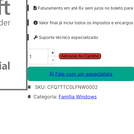
Faturamento em até 6x sem juros no boleto para 
Valor final já inclui todos os impostos e encargos
Suporte técnico especializado
W
+
Adicionar Ao Carrinho
i
-
n
d
Fale com um especialista
o
SKU:
CFQ7TTC0LFNW0002
w
s
Categoria:
Família Windows
1
0
/
1
1