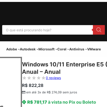
P
e
s
q
u
i
Adobe
Autodesk
Microsoft
Corel
Antivírus
VMware
s
a
r
p
Windows 10/11 Enterprise E
r
o
Anual – Anual
d
u
0 reviews
t
o
R$
822,28
s
em até 3x de
R$
274,09
sem juros
R$
781,17
à vista no Pix ou Boleto