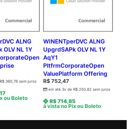
rDVC ALNG
WINENTperDVC ALNG
 OLV NL 1Y
UpgrdSAPk OLV NL 1Y
orporateOpen
AqY1
prise
PltfrmCorporateOpen
ValuePlatform Offering
R$
752,47
R$
360,76
sem juros
em até 3x de
R$
250,82
sem juros
17
ix ou Boleto
R$
714,85
à vista no Pix ou Boleto