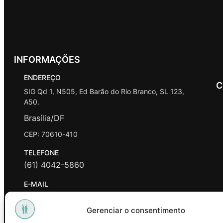
INFORMAÇÕES
ENDEREÇO
C
SIG Qd 1, N505, Ed Barão do Rio Branco, SL 123,
A50.
Brasília/DF
CEP: 70610-410
TELEFONE
(61) 4042-5860
E-MAIL
contato@promasters.net.br
Gerenciar o consentimento
HORÁRIO DE ATENDIMENTO
segunda a sexta das 9hrs às 18hrs exceto feriados.