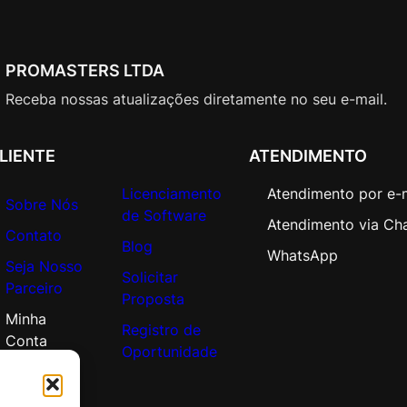
l
–
A
PROMASTERS LTDA
n
u
Receba nossas atualizações diretamente no seu e-mail.
a
l
LIENTE
ATENDIMENTO
q
u
Licenciamento
Atendimento por e-
a
Sobre Nós
de Software
n
Atendimento via Ch
Contato
t
Blog
WhatsApp
Seja Nosso
i
Solicitar
Parceiro
d
Proposta
a
Minha
Registro de
d
Conta
Oportunidade
e