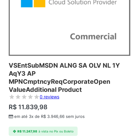
VSEntSubMSDN ALNG SA OLV NL 1Y
AqY3 AP
MPNCmptncyReqCorporateOpen
ValueAdditional Product
0 reviews
R$
11.839,98
em até 3x de
R$
3.946,66
sem juros
R$
11.247,98
à vista no Pix ou Boleto