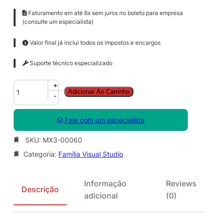
Faturamento em até 6x sem juros no boleto para empresa
(consulte um especialista)
Valor final já inclui todos os impostos e encargos
Suporte técnico especializado
V
+
Adicionar Ao Carrinho
S
-
E
n
Fale com um especialista
t
S
SKU:
MX3-00060
u
Categoria:
Família Visual Studio
b
M
S
Informação
Reviews
D
Descrição
adicional
(0)
N
A
L