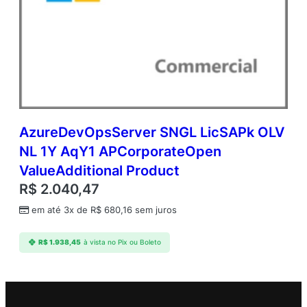
AzureDevOpsServer SNGL LicSAPk OLV
NL 1Y AqY1 APCorporateOpen
ValueAdditional Product
R$
2.040,47
em até 3x de
R$
680,16
sem juros
R$
1.938,45
à vista no Pix ou Boleto