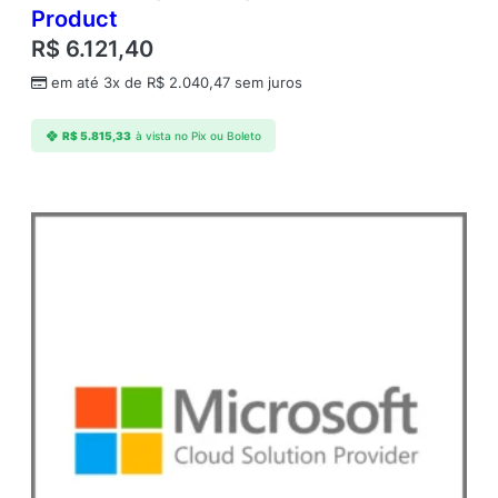
Product
t
q
R$
6.121,40
u
em até 3x de
R$
2.040,47
sem juros
a
n
t
R$
5.815,33
à vista no Pix ou Boleto
i
d
a
d
e