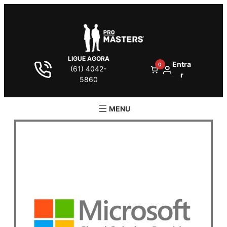
LIGUE AGORA
Entra
0
(61) 4042-
r
5860