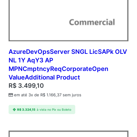
AzureDevOpsServer SNGL LicSAPk OLV
NL 1Y AqY3 AP
MPNCmptncyReqCorporateOpen
ValueAdditional Product
R$
3.499,10
em até 3x de
R$
1.166,37
sem juros
R$
3.324,15
à vista no Pix ou Boleto