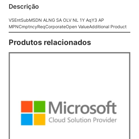
Descrição
N
G
S
VSEntSubMSDN ALNG SA OLV NL 1Y AqY3 AP
A
MPNCmptncyReqCorporateOpen ValueAdditional Product
O
L
Produtos relacionados
V
N
L
1
Y
A
q
Y
3
A
P
M
P
N
C