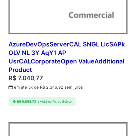
m
p
t
n
c
y
R
AzureDevOpsServerCAL SNGL LicSAPk
e
OLV NL 3Y AqY1 AP
q
UsrCALCorporateOpen ValueAdditional
C
o
Product
r
R$
7.040,77
p
o
em até 3x de
R$
2.346,92
sem juros
r
a
R$
6.688,73
à vista no Pix ou Boleto
t
e
O
p
e