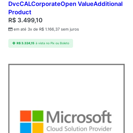
DvcCALCorporateOpen ValueAdditional
Product
R$
3.499,10
em até 3x de
R$
1.166,37
sem juros
R$
3.324,15
à vista no Pix ou Boleto