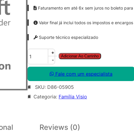
Faturamento em até 6x sem juros no boleto para 
Valor final já inclui todos os impostos e encargos
Suporte técnico especializado
V
+
Adicionar Ao Carrinho
i
-
s
i
Fale com um especialista
o
SKU:
D86-05905
S
t
Categoria:
Família Visio
d
S
N
G
onal
Reviews (0)
L