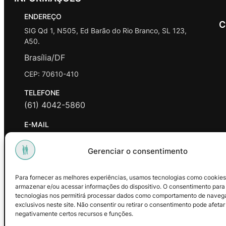
ENDEREÇO
C
SIG Qd 1, N505, Ed Barão do Rio Branco, SL 123,
A50.
Brasília/DF
CEP: 70610-410
TELEFONE
(61) 4042-5860
E-MAIL
contato@promasters.net.br
Gerenciar o consentimento
HORÁRIO DE ATENDIMENTO
segunda a sexta das 9hrs às 18hrs exceto feriados.
Para fornecer as melhores experiências, usamos tecnologias como cookies
armazenar e/ou acessar informações do dispositivo. O consentimento para
Facebook
Instagram
Youtube
tecnologias nos permitirá processar dados como comportamento de naveg
exclusivos neste site. Não consentir ou retirar o consentimento pode afetar
negativamente certos recursos e funções.