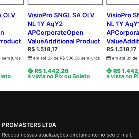
P
A
A OLV
VisioPro SNGL SA OLV
VisioPro 
c
NL 1Y AqY2
NL 1Y AqY
a
en
APCorporateOpen
APCorpor
d
Product
ValueAdditional Product
ValueAddit
e
R$
1.518,17
R$
1.518,17
m
i
6
sem juros
em até 3x de
R$
506,06
sem juros
em até 3x de
c
R$
1.442,26
R$
1.442
O
oleto
à vista no Pix ou Boleto
à vista no P
p
e
n
V
a
l
PROMASTERS LTDA
u
e
Receba nossas atualizações diretamente no seu e-mail.