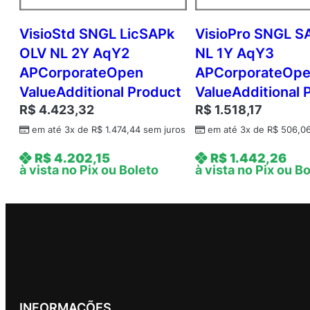
VisioStd SNGL LicSAPk
VisioPro SNGL S
OLV NL 2Y AqY2
NL 1Y AqY3
APCorporateOpen
APCorporateOp
ValueAdditional Product
ValueAdditional 
R$
4.423,32
R$
1.518,17
em até 3x de
R$
1.474,44
sem juros
em até 3x de
R$
506,0
R$
4.202,15
R$
1.442,26
à vista no Pix ou Boleto
à vista no Pix ou B
INFORMAÇÕES