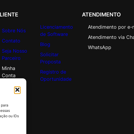
q
u
LIENTE
ATENDIMENTO
a
n
Licenciamento
Atendimento por e-
Sobre Nós
t
de Software
Atendimento via Ch
i
Contato
Blog
d
WhatsApp
Seja Nosso
a
Solicitar
Parceiro
d
Proposta
e
Minha
Registro de
Conta
Oportunidade
 para
 essas
ação ou IDs