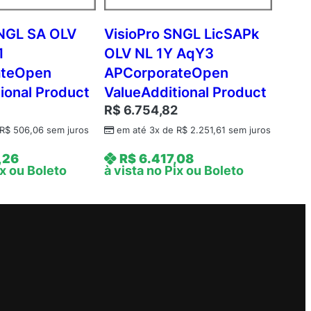
SNGL SA OLV
VisioPro SNGL LicSAPk
1
OLV NL 1Y AqY3
ateOpen
APCorporateOpen
ional Product
ValueAdditional Product
R$
6.754,82
R$
506,06
sem juros
em até 3x de
R$
2.251,61
sem juros
,26
R$
6.417,08
ix ou Boleto
à vista no Pix ou Boleto