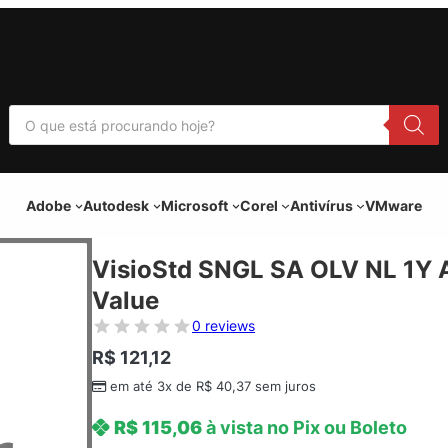
P
e
s
q
u
i
Adobe
Autodesk
Microsoft
Corel
Antivírus
VMware
s
a
r
p
VisioStd SNGL SA OLV NL 1Y
r
o
Value
d
u
0 reviews
t
o
R$
121,12
s
em até 3x de
R$
40,37
sem juros
R$
115,06
à vista no Pix ou Boleto