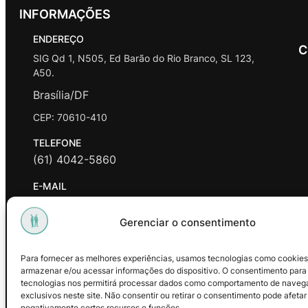
INFORMAÇÕES
ENDEREÇO
C
SIG Qd 1, N505, Ed Barão do Rio Branco, SL 123,
A50.
Brasília/DF
CEP: 70610-410
TELEFONE
(61) 4042-5860
E-MAIL
contato@promasters.net.br
Gerenciar o consentimento
HORÁRIO DE ATENDIMENTO
segunda a sexta das 9hrs às 18hrs exceto feriados.
Para fornecer as melhores experiências, usamos tecnologias como cookies
armazenar e/ou acessar informações do dispositivo. O consentimento para
Facebook
Instagram
Youtube
tecnologias nos permitirá processar dados como comportamento de naveg
exclusivos neste site. Não consentir ou retirar o consentimento pode afetar
negativamente certos recursos e funções.