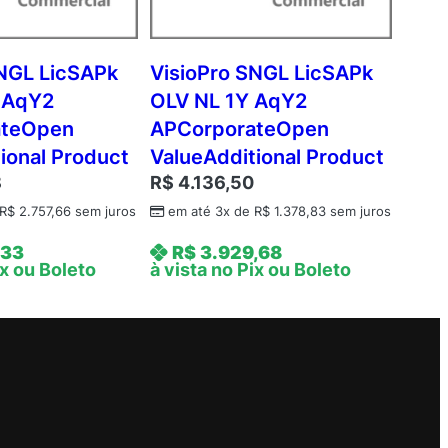
SNGL LicSAPk
VisioPro SNGL LicSAPk
 AqY2
OLV NL 1Y AqY2
ateOpen
APCorporateOpen
ional Product
ValueAdditional Product
8
R$
4.136,50
R$
2.757,66
sem juros
em até 3x de
R$
1.378,83
sem juros
,33
R$
3.929,68
ix ou Boleto
à vista no Pix ou Boleto