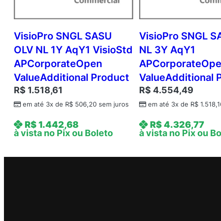
VisioPro SNGL SASU
VisioPro SNGL S
OLV NL 1Y AqY1 VisioStd
NL 3Y AqY1
APCorporateOpen
APCorporateOp
ValueAdditional Product
ValueAdditional 
R$
1.518,61
R$
4.554,49
em até 3x de
R$
506,20
sem juros
em até 3x de
R$
1.518,1
R$
1.442,68
R$
4.326,77
à vista no Pix ou Boleto
à vista no Pix ou B