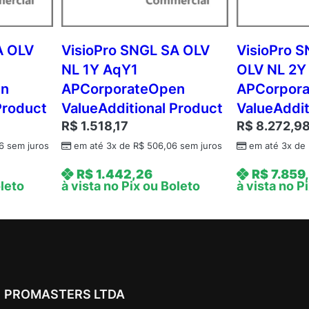
o
S
t
A OLV
VisioPro SNGL SA OLV
VisioPro 
d
NL 1Y AqY1
OLV NL 2Y
A
en
APCorporateOpen
APCorpor
P
Product
ValueAdditional Product
ValueAddit
C
R$
1.518,17
R$
8.272,9
o
r
6
sem juros
em até 3x de
R$
506,06
sem juros
em até 3x de
p
R$
1.442,26
R$
7.859
o
oleto
à vista no Pix ou Boleto
à vista no P
r
a
t
e
O
p
PROMASTERS LTDA
e