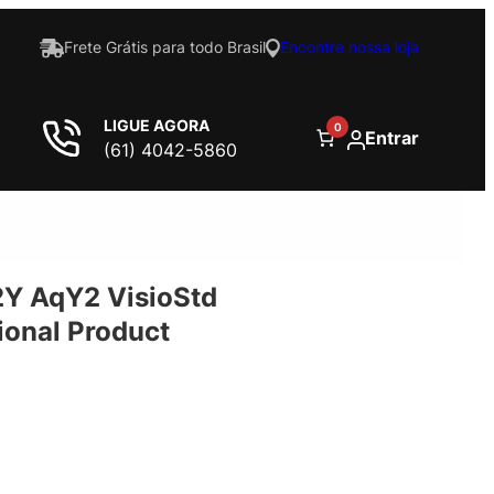
Frete Grátis para todo Brasil
Encontre nossa loja
LIGUE AGORA
0
Entrar
(61) 4042-5860
Y AqY2 VisioStd
onal Product