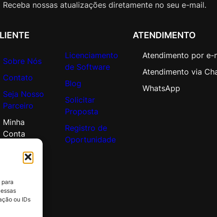
n
Receba nossas atualizações diretamente no seu e-mail.
V
a
LIENTE
ATENDIMENTO
l
u
Licenciamento
Atendimento por e-
Sobre Nós
e
de Software
Atendimento via Ch
A
Contato
Blog
d
WhatsApp
Seja Nosso
d
Solicitar
Parceiro
i
Proposta
t
Minha
Registro de
i
Conta
Oportunidade
o
n
a
l
 para
P
 essas
r
ação ou IDs
o