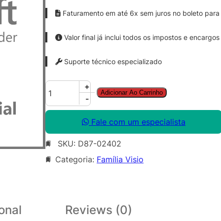
Faturamento em até 6x sem juros no boleto para 
Valor final já inclui todos os impostos e encargos
Suporte técnico especializado
V
+
Adicionar Ao Carrinho
i
-
s
i
Fale com um especialista
o
SKU:
D87-02402
P
r
Categoria:
Família Visio
o
S
N
G
onal
Reviews (0)
L