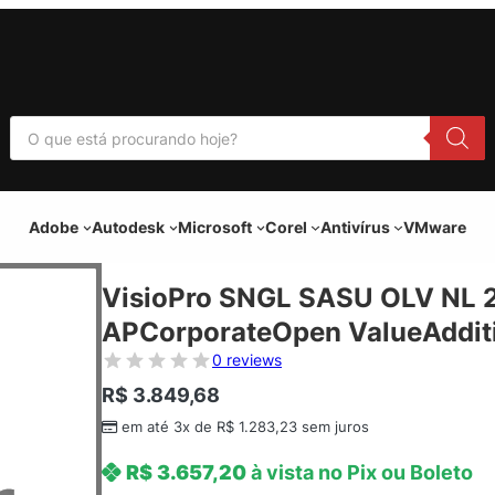
P
e
s
q
u
i
Adobe
Autodesk
Microsoft
Corel
Antivírus
VMware
s
a
r
p
VisioPro SNGL SASU OLV NL 2
r
o
APCorporateOpen ValueAdditi
d
u
0 reviews
t
o
R$
3.849,68
s
em até 3x de
R$
1.283,23
sem juros
R$
3.657,20
à vista no Pix ou Boleto