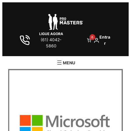
LIGUE AGORA
Entra
0
(61) 4042-
r
5860