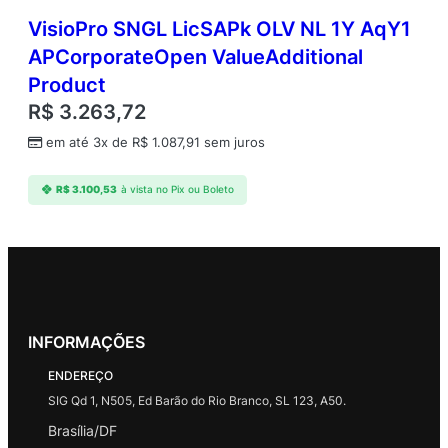
VisioPro SNGL LicSAPk OLV NL 1Y AqY1
APCorporateOpen ValueAdditional
Product
R$
3.263,72
em até 3x de
R$
1.087,91
sem juros
R$
3.100,53
à vista no Pix ou Boleto
INFORMAÇÕES
ENDEREÇO
SIG Qd 1, N505, Ed Barão do Rio Branco, SL 123, A50.
Brasília/DF