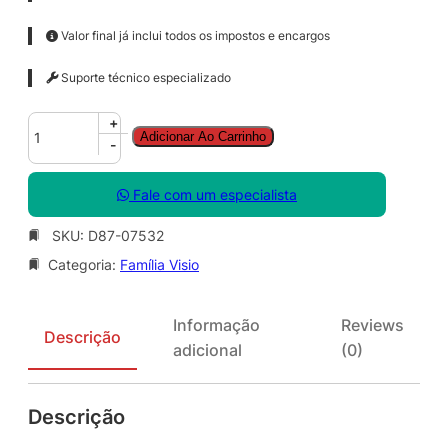
Valor final já inclui todos os impostos e encargos
Suporte técnico especializado
V
+
Adicionar Ao Carrinho
i
-
s
i
Fale com um especialista
o
P
SKU:
D87-07532
r
Categoria:
Família Visio
o
S
N
Informação
Reviews
G
Descrição
adicional
(0)
L
S
A
Descrição
O
L