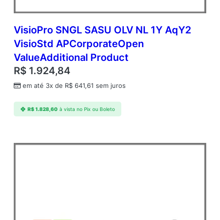
VisioPro SNGL SASU OLV NL 1Y AqY2
VisioStd APCorporateOpen
ValueAdditional Product
R$
1.924,84
em até 3x de
R$
641,61
sem juros
R$
1.828,60
à vista no Pix ou Boleto