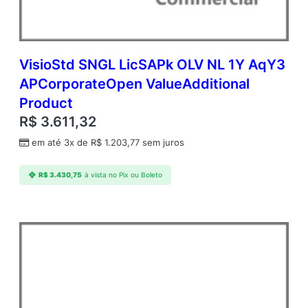
m
i
c
O
p
VisioStd SNGL LicSAPk OLV NL 1Y AqY3
e
APCorporateOpen ValueAdditional
n
Product
V
a
R$
3.611,32
l
em até 3x de
R$
1.203,77
sem juros
u
e
q
R$
3.430,75
à vista no Pix ou Boleto
u
a
n
t
i
d
a
d
e