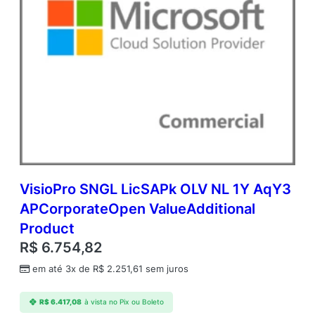
VisioPro SNGL LicSAPk OLV NL 1Y AqY3
APCorporateOpen ValueAdditional
Product
R$
6.754,82
em até 3x de
R$
2.251,61
sem juros
R$
6.417,08
à vista no Pix ou Boleto