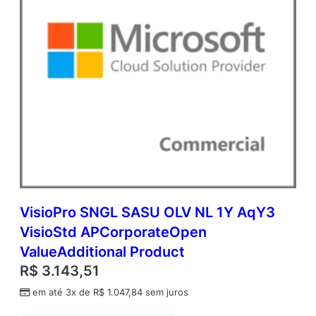
VisioPro SNGL SASU OLV NL 1Y AqY3
VisioStd APCorporateOpen
ValueAdditional Product
R$
3.143,51
em até 3x de
R$
1.047,84
sem juros