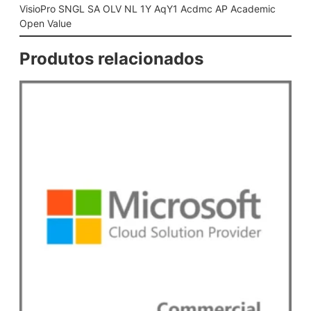
V
VisioPro SNGL SA OLV NL 1Y AqY1 Acdmc AP Academic
N
Open Value
L
1
Produtos relacionados
Y
A
q
Y
1
A
c
d
m
c
A
P
A
c
a
d
e