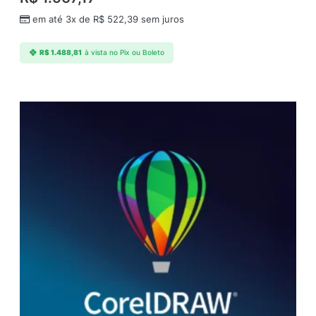
em até 3x de
R$
522,39
sem juros
R$
1.488,81
à vista no Pix ou Boleto