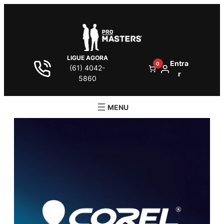
LIGUE AGORA
Entra
0
(61) 4042-
r
5860