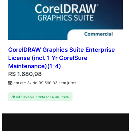
CorelDRAW Graphics Suite Enterprise
License (incl. 1 Yr CorelSure
Maintenance)(1-4)
R$
1.680,98
em até 3x de
R$
560,33
sem juros
R$
1.596,93
à vista no Pix ou Boleto