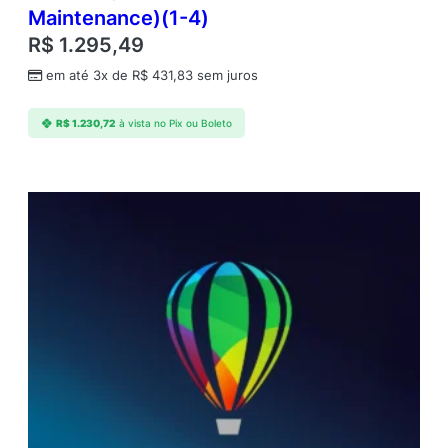
Maintenance)(1-4)
R$
1.295,49
em até 3x de
R$
431,83
sem juros
R$
1.230,72
à vista no Pix ou Boleto