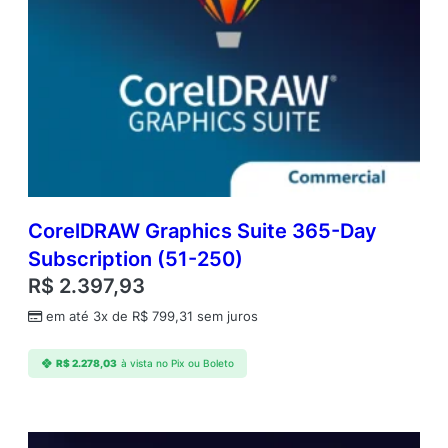
CorelDRAW Graphics Suite 365-Day
Subscription (51-250)
R$
2.397,93
em até 3x de
R$
799,31
sem juros
R$
2.278,03
à vista no Pix ou Boleto