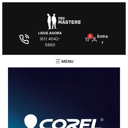
LIGUE AGORA
Entra
0
(61) 4042-
r
5860