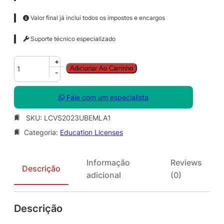
Valor final já inclui todos os impostos e encargos
Suporte técnico especializado
V
+
Adicionar Ao Carrinho
i
-
d
e
Fale com um especialista
o
S
SKU:
LCVS2023UBEMLA1
t
Categoria:
Education Licenses
u
d
i
Informação
Reviews
o
Descrição
adicional
(0)
2
0
2
Descrição
3
B