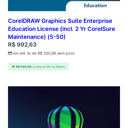
)
q
u
a
CorelDRAW Graphics Suite Enterprise
n
Education License (incl. 2 Yr CorelSure
t
Maintenance) (5-50)
i
d
R$
992,63
a
em até 3x de
R$
330,88
sem juros
d
e
R$
943,00
à vista no Pix ou Boleto