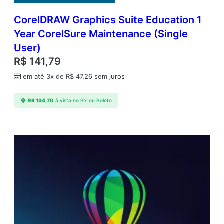
CorelDRAW Graphics Suite Education 1
Year CorelSure Maintenance (Single
User)
R$
141,79
em até 3x de
R$
47,26
sem juros
R$
134,70
à vista no Pix ou Boleto