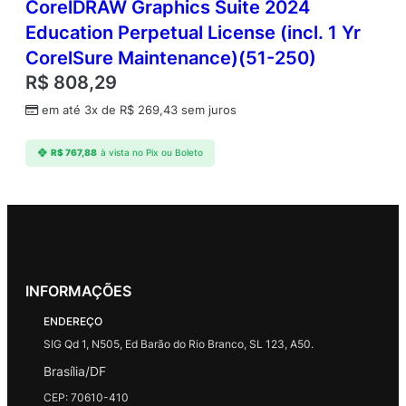
CorelDRAW Graphics Suite 2024
Education Perpetual License (incl. 1 Yr
CorelSure Maintenance)(51-250)
R$
808,29
em até 3x de
R$
269,43
sem juros
R$
767,88
à vista no Pix ou Boleto
INFORMAÇÕES
ENDEREÇO
SIG Qd 1, N505, Ed Barão do Rio Branco, SL 123, A50.
Brasília/DF
CEP: 70610-410