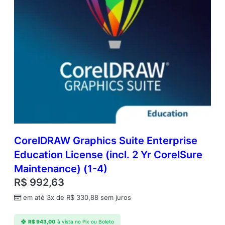
CorelDRAW Graphics Suite Enterprise
Education License (incl. 2 Yr CorelSure
Maintenance) (1-4)
R$
992,63
em até 3x de
R$
330,88
sem juros
R$
943,00
à vista no Pix ou Boleto