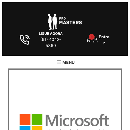
LIGUE AGORA
Entra
0
(61) 4042-
r
5860