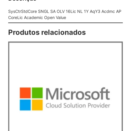
G
L
SysCtrStdCore SNGL SA OLV 16Lic NL 1Y AqY3 Acdmc AP
S
CoreLic Academic Open Value
A
O
Produtos relacionados
L
V
1
6
L
i
c
N
L
1
Y
A
q
Y
3
A