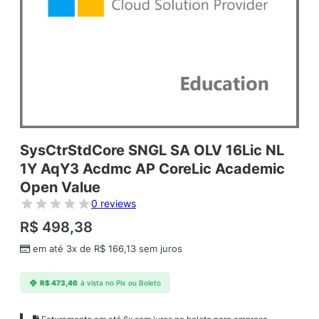
SysCtrStdCore SNGL SA OLV 16Lic NL
1Y AqY3 Acdmc AP CoreLic Academic
Open Value
0 reviews
R$
498,38
em até 3x de
R$
166,13
sem juros
R$
473,46
à vista no Pix ou Boleto