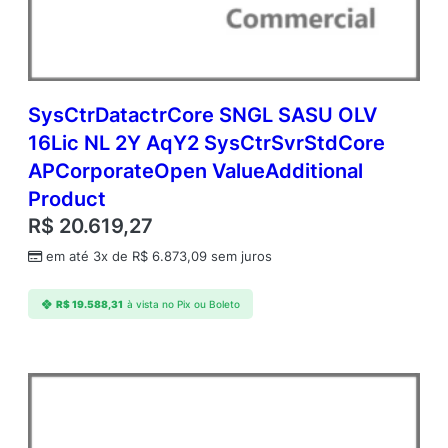
SysCtrDatactrCore SNGL SASU OLV
16Lic NL 2Y AqY2 SysCtrSvrStdCore
APCorporateOpen ValueAdditional
Product
R$
20.619,27
em até 3x de
R$
6.873,09
sem juros
R$
19.588,31
à vista no Pix ou Boleto