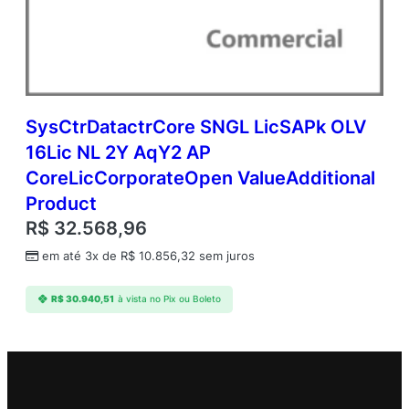
SysCtrDatactrCore SNGL LicSAPk OLV
16Lic NL 2Y AqY2 AP
CoreLicCorporateOpen ValueAdditional
Product
R$
32.568,96
em até 3x de
R$
10.856,32
sem juros
R$
30.940,51
à vista no Pix ou Boleto