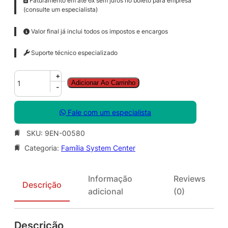
Faturamento em até 6x sem juros no boleto para empresa
(consulte um especialista)
Valor final já inclui todos os impostos e encargos
Suporte técnico especializado
S
+
Adicionar Ao Carrinho
y
-
s
C
Fale com um especialista
t
r
SKU:
9EN-00580
S
Categoria:
Família System Center
t
d
C
Informação
Reviews
o
Descrição
adicional
(0)
r
e
S
Descrição
N