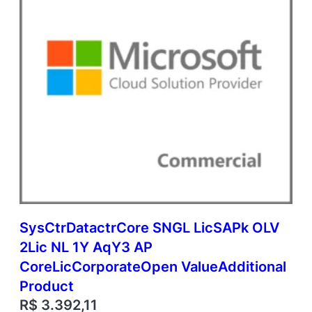
O
p
e
n
V
a
l
u
e
q
u
a
n
t
i
d
SysCtrDatactrCore SNGL LicSAPk OLV
a
2Lic NL 1Y AqY3 AP
d
e
CoreLicCorporateOpen ValueAdditional
Product
R$
3.392,11