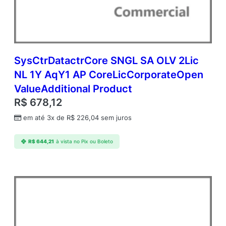
c
d
m
c
A
P
SysCtrDatactrCore SNGL SA OLV 2Lic
C
NL 1Y AqY1 AP CoreLicCorporateOpen
o
ValueAdditional Product
r
e
R$
678,12
L
em até 3x de
R$
226,04
sem juros
i
c
A
R$
644,21
à vista no Pix ou Boleto
c
a
d
e
m
i
c