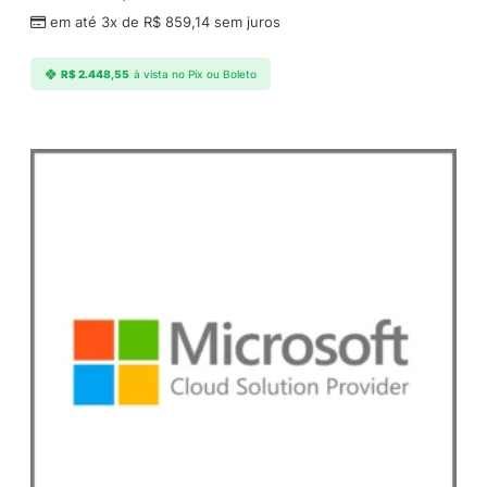
d
em até 3x de
R$
859,14
sem juros
u
c
R$
2.448,55
à vista no Pix ou Boleto
t
q
u
a
n
t
i
d
a
d
e