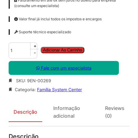
Faturamento em até 6x sem juros no boleto para empresa
(consulte um especialista)
Valor final já inclui todos os impostos e encargos
Suporte técnico especializado
S
+
Adicionar Ao Carrinho
y
-
s
C
Fale com um especialista
t
r
SKU:
9EN-00269
S
Categoria:
Família System Center
t
d
C
Informação
Reviews
o
Descrição
adicional
(0)
r
e
S
Descrição
N