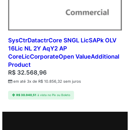
SysCtrDatactrCore SNGL LicSAPk OLV
16Lic NL 2Y AqY2 AP
CoreLicCorporateOpen ValueAdditional
Product
R$
32.568,96
em até 3x de
R$
10.856,32
sem juros
R$
30.940,51
à vista no Pix ou Boleto