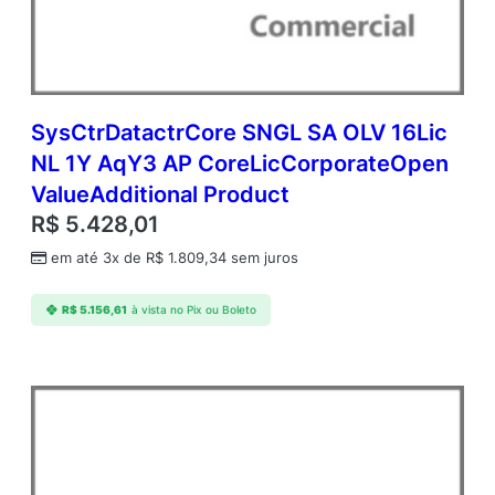
q
Y
2
A
P
C
SysCtrDatactrCore SNGL SA OLV 16Lic
o
NL 1Y AqY3 AP CoreLicCorporateOpen
r
ValueAdditional Product
e
L
R$
5.428,01
i
em até 3x de
R$
1.809,34
sem juros
c
C
o
R$
5.156,61
à vista no Pix ou Boleto
r
p
o
r
a
t
e