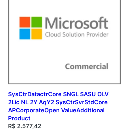
O
p
e
n
V
a
l
u
e
A
d
d
i
t
i
o
SysCtrDatactrCore SNGL SASU OLV
n
2Lic NL 2Y AqY2 SysCtrSvrStdCore
a
l
APCorporateOpen ValueAdditional
P
Product
r
R$
2.577,42
o