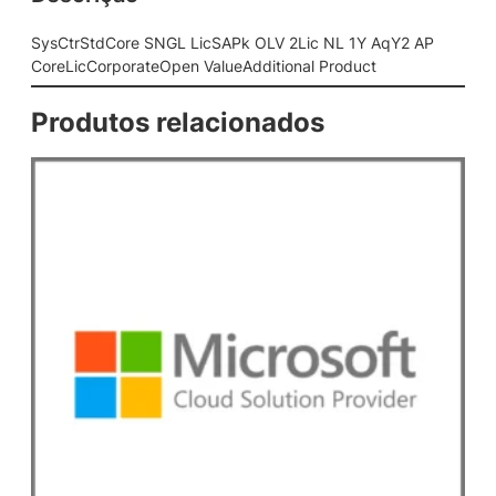
G
L
SysCtrStdCore SNGL LicSAPk OLV 2Lic NL 1Y AqY2 AP
L
CoreLicCorporateOpen ValueAdditional Product
i
c
Produtos relacionados
S
A
P
k
O
L
V
2
L
i
c
N
L
1
Y
A