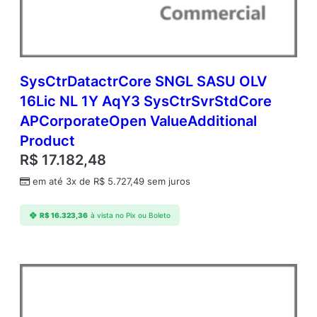
SysCtrDatactrCore SNGL SASU OLV
16Lic NL 1Y AqY3 SysCtrSvrStdCore
APCorporateOpen ValueAdditional
Product
R$
17.182,48
em até 3x de
R$
5.727,49
sem juros
R$
16.323,36
à vista no Pix ou Boleto