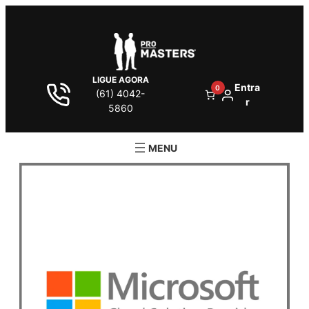
LIGUE AGORA
Entra
0
(61) 4042-
r
5860