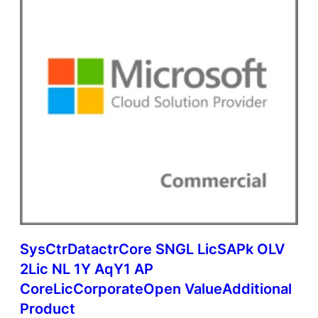
SysCtrDatactrCore SNGL LicSAPk OLV
2Lic NL 1Y AqY1 AP
CoreLicCorporateOpen ValueAdditional
Product