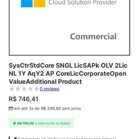
SysCtrStdCore SNGL LicSAPk OLV 2Lic
NL 1Y AqY2 AP CoreLicCorporateOpen
ValueAdditional Product
0 reviews
R$
746,41
em até 3x de
R$
248,80
sem juros
R$
709,09
à vista no Pix ou Boleto