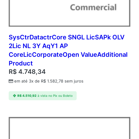
P
P
e
r
O
S
SysCtrDatactrCore SNGL LicSAPk OLV
E
2Lic NL 3Y AqY1 AP
C
CoreLicCorporateOpen ValueAdditional
o
r
Product
p
R$
4.748,34
o
r
em até 3x de
R$
1.582,78
sem juros
a
t
R$
4.510,92
à vista no Pix ou Boleto
e
O
p
e
n
V