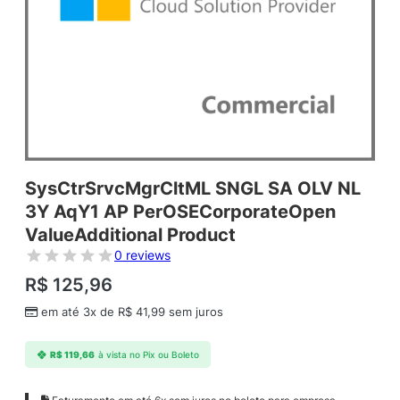
SysCtrSrvcMgrCltML SNGL SA OLV NL
3Y AqY1 AP PerOSECorporateOpen
ValueAdditional Product
0 reviews
R$
125,96
em até 3x de
R$
41,99
sem juros
R$
119,66
à vista no Pix ou Boleto