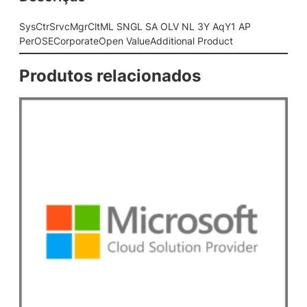
t
M
SysCtrSrvcMgrCltML SNGL SA OLV NL 3Y AqY1 AP
L
PerOSECorporateOpen ValueAdditional Product
S
N
Produtos relacionados
G
L
S
A
O
L
V
N
L
3
Y
A
q
Y
1
A