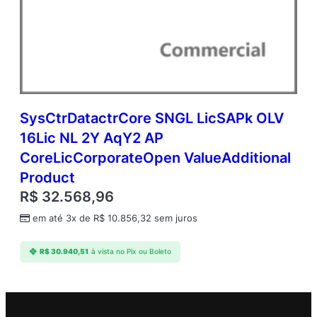
SysCtrDatactrCore SNGL LicSAPk OLV
16Lic NL 2Y AqY2 AP
CoreLicCorporateOpen ValueAdditional
Product
R$
32.568,96
em até 3x de
R$
10.856,32
sem juros
R$
30.940,51
à vista no Pix ou Boleto