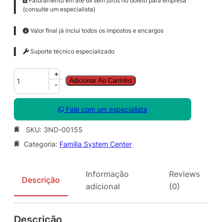
Faturamento em até 6x sem juros no boleto para empresa
(consulte um especialista)
Valor final já inclui todos os impostos e encargos
Suporte técnico especializado
S
+
Adicionar Ao Carrinho
y
-
s
C
Fale com um especialista
t
r
SKU:
3ND-00155
S
Categoria:
Família System Center
r
v
c
Informação
Reviews
M
Descrição
adicional
(0)
g
r
C
Descrição
l