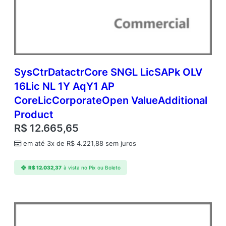
SysCtrDatactrCore SNGL LicSAPk OLV
16Lic NL 1Y AqY1 AP
CoreLicCorporateOpen ValueAdditional
Product
R$
12.665,65
em até 3x de
R$
4.221,88
sem juros
R$
12.032,37
à vista no Pix ou Boleto