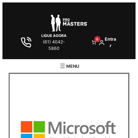
LIGUE AGORA
Entra
0
(61) 4042-
r
5860