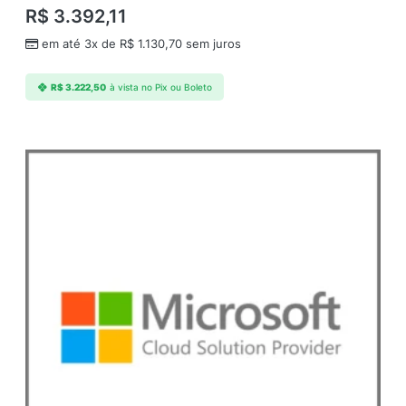
u
R$
3.392,11
a
em até 3x de
R$
1.130,70
sem juros
n
t
i
R$
3.222,50
à vista no Pix ou Boleto
d
a
d
e