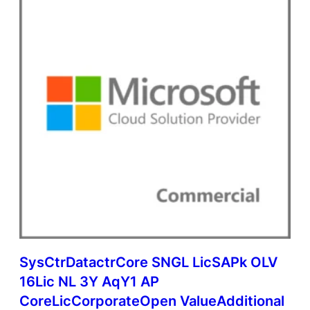
SysCtrDatactrCore SNGL LicSAPk OLV
16Lic NL 3Y AqY1 AP
CoreLicCorporateOpen ValueAdditional