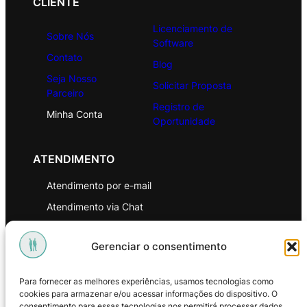
CLIENTE
Licenciamento de
Sobre Nós
Software
Contato
Blog
Seja Nosso
Solicitar Proposta
Parceiro
Registro de
Minha Conta
Oportunidade
ATENDIMENTO
Atendimento por e-mail
Atendimento via Chat
WhatsApp
Gerenciar o consentimento
INSTITUCIONAL
Para fornecer as melhores experiências, usamos tecnologias como
Política de Privacidade
cookies para armazenar e/ou acessar informações do dispositivo. O
consentimento para essas tecnologias nos permitirá processar dados