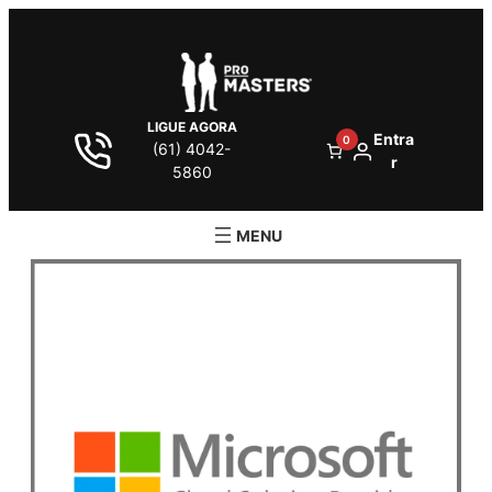
LIGUE AGORA
Entra
0
(61) 4042-
r
5860