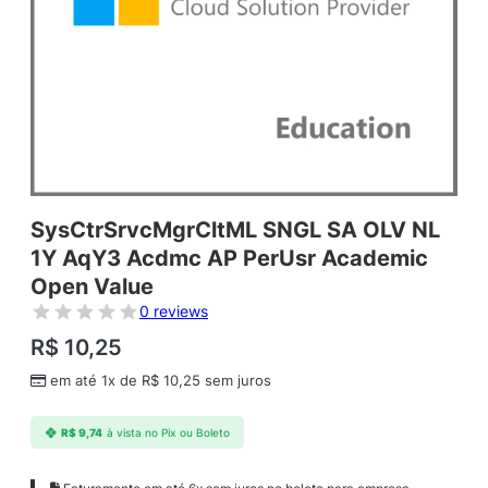
SysCtrSrvcMgrCltML SNGL SA OLV NL
1Y AqY3 Acdmc AP PerUsr Academic
Open Value
0 reviews
R$
10,25
em até 1x de
R$
10,25
sem juros
R$
9,74
à vista no Pix ou Boleto