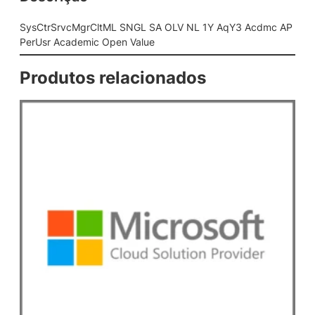
t
M
SysCtrSrvcMgrCltML SNGL SA OLV NL 1Y AqY3 Acdmc AP
L
PerUsr Academic Open Value
S
N
Produtos relacionados
G
L
S
A
O
L
V
N
L
1
Y
A
q
Y
3
A