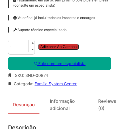
Faturamento em até 6x sem juros no boleto para empresa
(consulte um especialista)
Valor final já inclui todos os impostos e encargos
Suporte técnico especializado
S
+
Adicionar Ao Carrinho
y
-
s
C
Fale com um especialista
t
r
SKU:
3ND-00874
S
Categoria:
Família System Center
r
v
c
Informação
Reviews
M
Descrição
adicional
(0)
g
r
C
Descrição
l