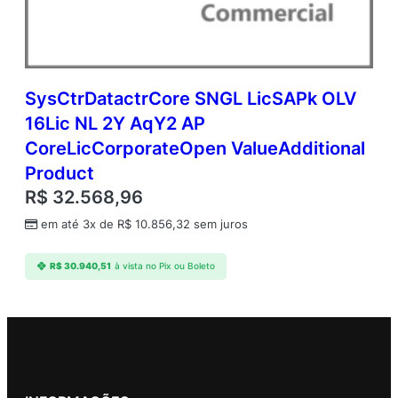
SysCtrDatactrCore SNGL LicSAPk OLV
16Lic NL 2Y AqY2 AP
CoreLicCorporateOpen ValueAdditional
Product
R$
32.568,96
em até 3x de
R$
10.856,32
sem juros
R$
30.940,51
à vista no Pix ou Boleto