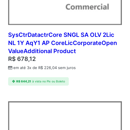
c
d
m
c
A
P
SysCtrDatactrCore SNGL SA OLV 2Lic
P
NL 1Y AqY1 AP CoreLicCorporateOpen
e
ValueAdditional Product
r
U
R$
678,12
s
em até 3x de
R$
226,04
sem juros
r
A
c
R$
644,21
à vista no Pix ou Boleto
a
d
e
m
i
c
O