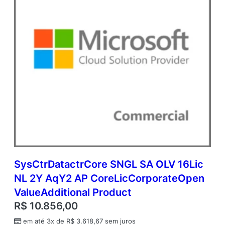
p
e
n
V
a
l
u
e
q
u
a
n
t
i
d
a
SysCtrDatactrCore SNGL SA OLV 16Lic
d
NL 2Y AqY2 AP CoreLicCorporateOpen
e
ValueAdditional Product
R$
10.856,00
em até 3x de
R$
3.618,67
sem juros