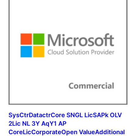
SysCtrDatactrCore SNGL LicSAPk OLV
2Lic NL 3Y AqY1 AP
CoreLicCorporateOpen ValueAdditional