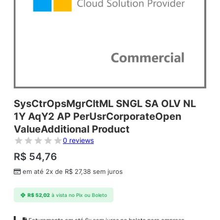
SysCtrOpsMgrCltML SNGL SA OLV NL
1Y AqY2 AP PerUsrCorporateOpen
ValueAdditional Product
0 reviews
R$
54,76
em até 2x de
R$
27,38
sem juros
R$
52,02
à vista no Pix ou Boleto