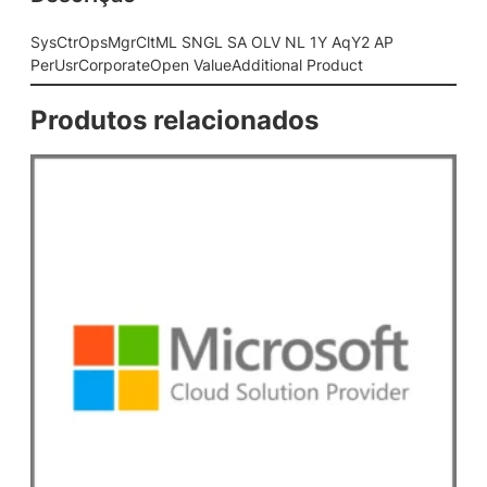
M
L
SysCtrOpsMgrCltML SNGL SA OLV NL 1Y AqY2 AP
S
PerUsrCorporateOpen ValueAdditional Product
N
G
Produtos relacionados
L
S
A
O
L
V
N
L
1
Y
A
q
Y
2
A
P