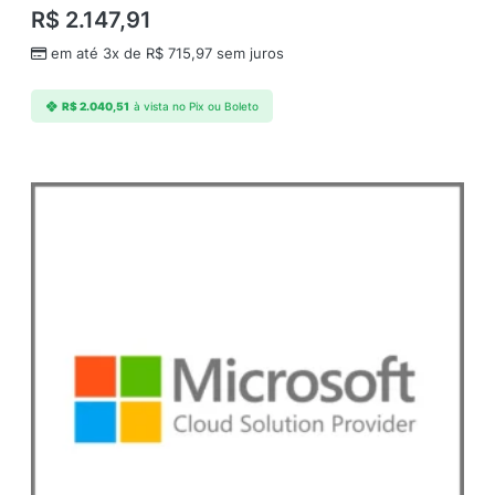
a
R$
2.147,91
n
em até 3x de
R$
715,97
sem juros
t
i
d
R$
2.040,51
à vista no Pix ou Boleto
a
d
e