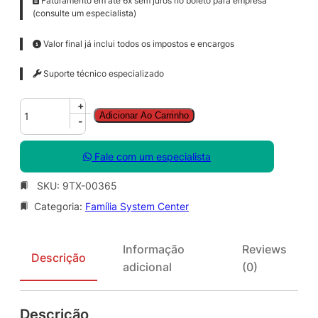
Faturamento em até 6x sem juros no boleto para empresa
(consulte um especialista)
Valor final já inclui todos os impostos e encargos
Suporte técnico especializado
S
+
Adicionar Ao Carrinho
y
-
s
C
Fale com um especialista
t
r
SKU:
9TX-00365
O
Categoria:
Família System Center
p
s
M
Informação
Reviews
g
Descrição
adicional
(0)
r
C
l
Descrição
t