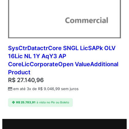
SysCtrDatactrCore SNGL LicSAPk OLV
16Lic NL 1Y AqY3 AP
CoreLicCorporateOpen ValueAdditional
Product
R$
27.140,96
em até 3x de
R$
9.046,99
sem juros
R$
25.783,91
à vista no Pix ou Boleto