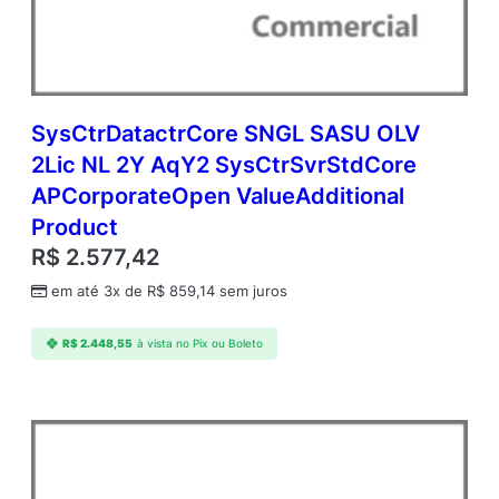
P
e
r
U
s
r
SysCtrDatactrCore SNGL SASU OLV
C
2Lic NL 2Y AqY2 SysCtrSvrStdCore
o
APCorporateOpen ValueAdditional
r
p
Product
o
R$
2.577,42
r
a
em até 3x de
R$
859,14
sem juros
t
e
R$
2.448,55
à vista no Pix ou Boleto
O
p
e
n
V
a