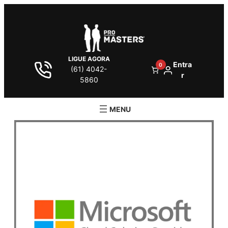
LIGUE AGORA
Entra
0
(61) 4042-
r
5860