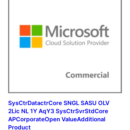
l
u
e
A
d
d
i
t
i
o
n
a
l
P
r
o
d
SysCtrDatactrCore SNGL SASU OLV
u
c
2Lic NL 1Y AqY3 SysCtrSvrStdCore
t
APCorporateOpen ValueAdditional
q
Product
u