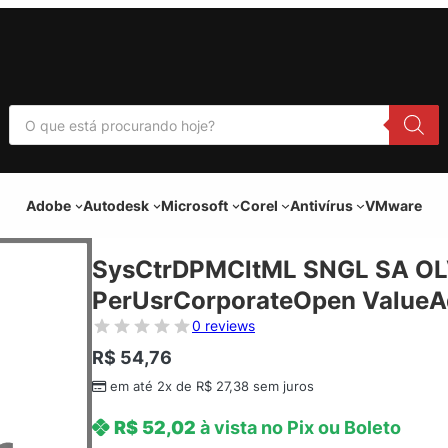
P
e
s
q
u
i
Adobe
Autodesk
Microsoft
Corel
Antivírus
VMware
s
a
r
p
SysCtrDPMCltML SNGL SA OL
r
o
PerUsrCorporateOpen ValueAd
d
u
0 reviews
t
o
R$
54,76
s
em até 2x de
R$
27,38
sem juros
R$
52,02
à vista no Pix ou Boleto