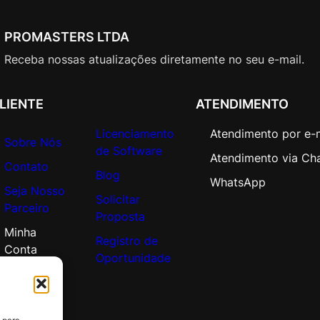
p
e
PROMASTERS LTDA
n
V
Receba nossas atualizações diretamente no seu e-mail.
a
l
LIENTE
ATENDIMENTO
u
e
Licenciamento
Atendimento por e-
A
Sobre Nós
de Software
Atendimento via Ch
d
Contato
Blog
d
WhatsApp
Seja Nosso
i
Solicitar
Parceiro
t
Proposta
i
Minha
Registro de
o
Conta
Oportunidade
n
a
l
P