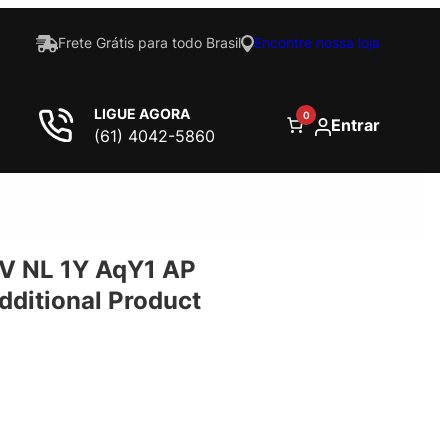
Frete Grátis para todo Brasil
Encontre nossa loja
LIGUE AGORA
0
Entrar
(61) 4042-5860
V NL 1Y AqY1 AP
ditional Product