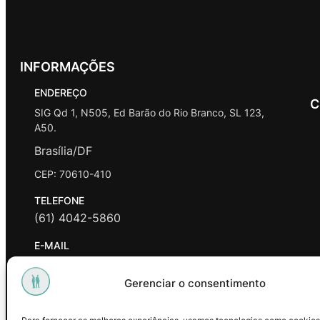
INFORMAÇÕES
ENDEREÇO
C
SIG Qd 1, N505, Ed Barão do Rio Branco, SL 123,
A50.
Brasília/DF
CEP: 70610-410
TELEFONE
(61) 4042-5860
E-MAIL
contato@promasters.net.br
Gerenciar o consentimento
HORÁRIO DE ATENDIMENTO
segunda a sexta das 9hrs às 18hrs exceto feriados.