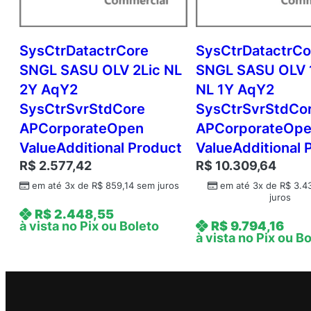
SysCtrDatactrCore
SysCtrDatactrCo
SNGL SASU OLV 2Lic NL
SNGL SASU OLV 
2Y AqY2
NL 1Y AqY2
SysCtrSvrStdCore
SysCtrSvrStdCo
APCorporateOpen
APCorporateOp
ValueAdditional Product
ValueAdditional 
R$
2.577,42
R$
10.309,64
em até 3x de
R$
859,14
sem juros
em até 3x de
R$
3.4
juros
R$
2.448,55
à vista no Pix ou Boleto
R$
9.794,16
à vista no Pix ou B