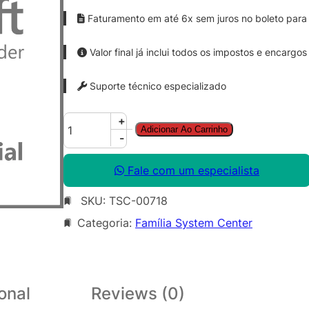
Faturamento em até 6x sem juros no boleto para 
Valor final já inclui todos os impostos e encargos
Suporte técnico especializado
S
+
Adicionar Ao Carrinho
y
-
s
C
Fale com um especialista
t
SKU:
TSC-00718
r
D
Categoria:
Família System Center
P
M
C
l
onal
Reviews (0)
t