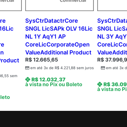
A
P
P
re
SysCtrDatactrCore
SysCtrDat
e
16Lic
SNGL LicSAPk OLV 16Lic
SNGL LicS
r
NL 1Y AqY1 AP
NL 3Y AqY
U
re
CoreLicCorporateOpen
CoreLicCo
s
en
ValueAdditional Product
ValueAddit
r
R$
12.665,65
R$
37.996,
Product
C
o
em até 3x de
R$
4.221,88
sem juros
em até 3x 
r
36,55
sem
R$
12.032,37
p
à vista no Pix ou Boleto
R$
36.09
o
à vista no P
r
oleto
a
t
e
O