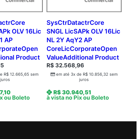
actrCore
SysCtrDatactrCore
APk OLV 16Lic
SNGL LicSAPk OLV 16Lic
1 AP
NL 2Y AqY2 AP
rporateOpen
CoreLicCorporateOpen
ional Product
ValueAdditional Product
95
R$
32.568,96
de
R$
12.665,65
sem
em até 3x de
R$
10.856,32
sem
juros
juros
7,10
R$
30.940,51
ix ou Boleto
à vista no Pix ou Boleto