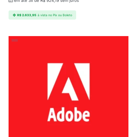
em até 3x de
R$
924,19
sem juros
R$
2.633,95
à vista no Pix ou Boleto