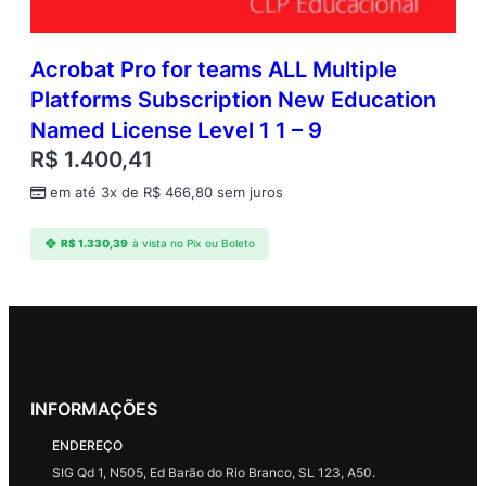
Acrobat Pro for teams ALL Multiple
Platforms Subscription New Education
Named License Level 1 1 – 9
R$
1.400,41
em até 3x de
R$
466,80
sem juros
R$
1.330,39
à vista no Pix ou Boleto
INFORMAÇÕES
ENDEREÇO
SIG Qd 1, N505, Ed Barão do Rio Branco, SL 123, A50.