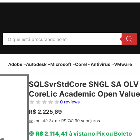
P
e
s
q
u
i
Adobe
Autodesk
Microsoft
Corel
Antivírus
VMware
s
a
r
p
SQLSvrStdCore SNGL SA OLV 
r
o
CoreLic Academic Open Value
d
u
0 reviews
t
o
R$
2.225,69
s
em até 3x de
R$
741,90
sem juros
R$
2.114,41
à vista no Pix ou Boleto