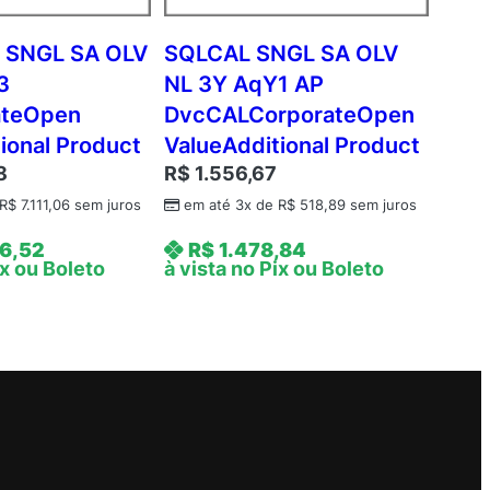
 SNGL SA OLV
SQLCAL SNGL SA OLV
3
NL 3Y AqY1 AP
ateOpen
DvcCALCorporateOpen
ional Product
ValueAdditional Product
8
R$
1.556,67
R$
7.111,06
sem juros
em até 3x de
R$
518,89
sem juros
6,52
R$
1.478,84
ix ou Boleto
à vista no Pix ou Boleto