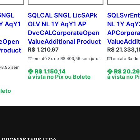
q
Y
SNGL
SQLCAL SNGL LicSAPk
SQLSvrEnt
3
1Y AqY1
OLV NL 1Y AqY1 AP
NL 1Y AqY
A
DvcCALCorporateOpen
APCorpor
c
teOpen
ValueAdditional Product
ValueAddit
d
R$
1.210,67
R$
21.333,1
Product
m
c
em até 3x de
R$
403,56
sem juros
em até 3x de
A
78,95
sem
R$
1.150,14
R$
20.26
P
à vista no Pix ou Boleto
à vista no P
C
o
oleto
r
e
L
i
c
A
PROMASTERS LTDA