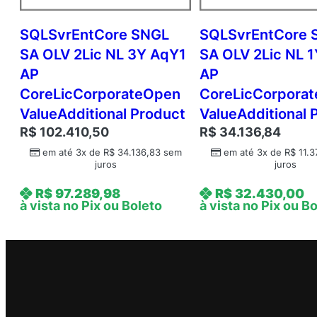
SQLSvrEntCore SNGL
SQLSvrEntCore 
SA OLV 2Lic NL 3Y AqY1
SA OLV 2Lic NL 
AP
AP
CoreLicCorporateOpen
CoreLicCorpora
ValueAdditional Product
ValueAdditional 
R$
102.410,50
R$
34.136,84
em até 3x de
R$
34.136,83
sem
em até 3x de
R$
11.3
juros
juros
R$
97.289,98
R$
32.430,00
à vista no Pix ou Boleto
à vista no Pix ou B