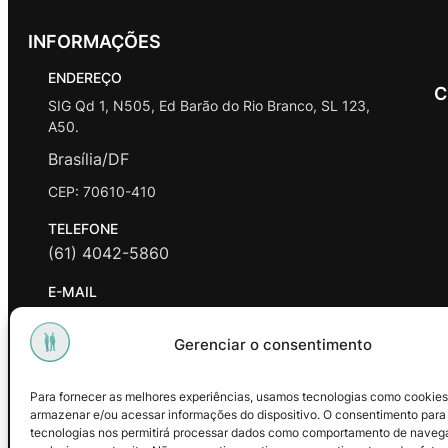
INFORMAÇÕES
ENDEREÇO
C
SIG Qd 1, N505, Ed Barão do Rio Branco, SL 123,
A50.
Brasília/DF
CEP: 70610-410
TELEFONE
(61) 4042-5860
E-MAIL
contato@promasters.net.br
Gerenciar o consentimento
HORÁRIO DE ATENDIMENTO
segunda a sexta das 9hrs às 18hrs exceto feriados.
Para fornecer as melhores experiências, usamos tecnologias como cookies
armazenar e/ou acessar informações do dispositivo. O consentimento para
Facebook
Instagram
Youtube
tecnologias nos permitirá processar dados como comportamento de naveg