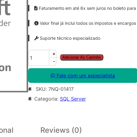
Faturamento em até 6x sem juros no boleto para 
Valor final já inclui todos os impostos e encargos
Suporte técnico especializado
S
+
Adicionar Ao Carrinho
Q
-
L
S
Fale com um especialista
v
SKU:
7NQ-01417
r
S
Categoria:
SQL Server
t
d
C
o
onal
Reviews (0)
r