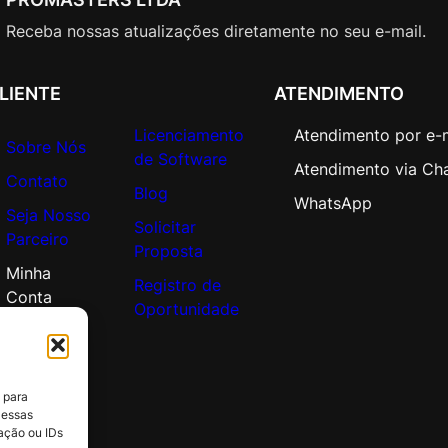
c
a
Receba nossas atualizações diretamente no seu e-mail.
d
e
LIENTE
ATENDIMENTO
m
i
Licenciamento
Atendimento por e-
Sobre Nós
c
de Software
Atendimento via Ch
O
Contato
Blog
p
WhatsApp
Seja Nosso
e
Solicitar
Parceiro
n
Proposta
V
Minha
Registro de
a
Conta
Oportunidade
l
u
e
q
 para
u
 essas
ação ou IDs
a