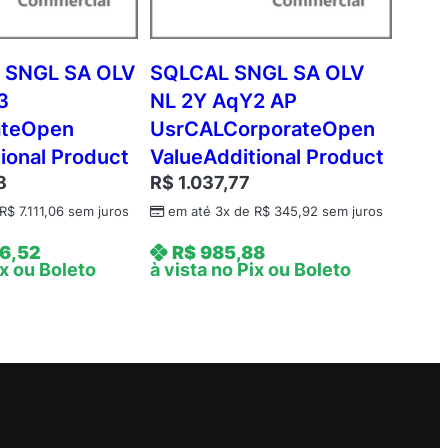
 SNGL SA OLV
SQLCAL SNGL SA OLV
3
NL 2Y AqY2 AP
ateOpen
UsrCALCorporateOpen
ional Product
ValueAdditional Product
8
R$
1.037,77
R$
7.111,06
sem juros
em até 3x de
R$
345,92
sem juros
6,52
R$
985,88
ix ou Boleto
à vista no Pix ou Boleto