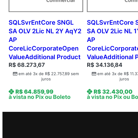
SQLSvrEntCore SNGL
SQLSvrEntCore 
SA OLV 2Lic NL 2Y AqY2
SA OLV 2Lic NL 
AP
AP
CoreLicCorporateOpen
CoreLicCorpora
ValueAdditional Product
ValueAdditional 
R$
68.273,67
R$
34.136,84
em até 3x de
R$
22.757,89
sem
em até 3x de
R$
11.3
juros
juros
R$
64.859,99
R$
32.430,00
à vista no Pix ou Boleto
à vista no Pix ou B