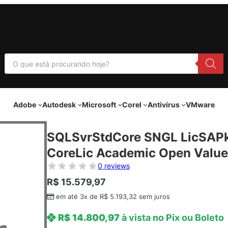
P
e
s
q
u
i
Adobe
Autodesk
Microsoft
Corel
Antivírus
VMware
s
a
r
p
SQLSvrStdCore SNGL LicSAPk
r
o
CoreLic Academic Open Value
d
u
0 reviews
t
o
R$
15.579,97
s
em até 3x de
R$
5.193,32
sem juros
R$
14.800,97
à vista no Pix ou Boleto