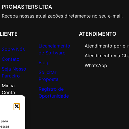
e
PROMASTERS LTDA
L
i
Receba nossas atualizações diretamente no seu e-mail.
c
A
LIENTE
ATENDIMENTO
c
a
Licenciamento
Atendimento por e-
Sobre Nós
d
de Software
Atendimento via Ch
e
Contato
Blog
m
WhatsApp
Seja Nosso
i
Solicitar
Parceiro
c
Proposta
O
Minha
Registro de
p
Conta
Oportunidade
e
n
V
a
 para
l
 essas