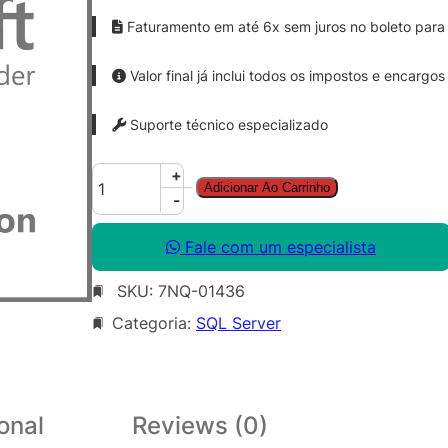
Faturamento em até 6x sem juros no boleto para 
Valor final já inclui todos os impostos e encargos
Suporte técnico especializado
S
+
Adicionar Ao Carrinho
Q
-
L
S
Fale com um especialista
v
SKU:
7NQ-01436
r
S
Categoria:
SQL Server
t
d
C
o
onal
Reviews (0)
r