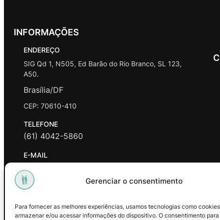
INFORMAÇÕES
ENDEREÇO
C
SIG Qd 1, N505, Ed Barão do Rio Branco, SL 123,
A50.
Brasília/DF
CEP: 70610-410
TELEFONE
(61) 4042-5860
E-MAIL
contato@promasters.net.br
Gerenciar o consentimento
HORÁRIO DE ATENDIMENTO
segunda a sexta das 9hrs às 18hrs exceto feriados.
Para fornecer as melhores experiências, usamos tecnologias como cookies
armazenar e/ou acessar informações do dispositivo. O consentimento para