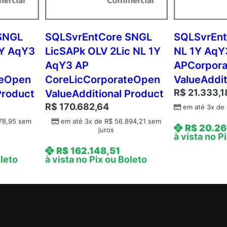
N
L
3
SNGL
SQLSvrEntCore SNGL
SQLSvrEnt
Y
1Y AqY3
LicSAPk OLV 2Lic NL 1Y
NL 1Y AqY
A
AqY3 AP
APCorpor
q
teOpen
CoreLicCorporateOpen
ValueAddit
Y
R$
21.333,1
Product
ValueAdditional Product
1
R$
170.682,64
A
em até 3x de
c
78,95
sem
em até 3x de
R$
56.894,21
sem
R$
20.26
juros
d
à vista no P
m
R$
162.148,51
c
oleto
à vista no Pix ou Boleto
A
P
C
o
r