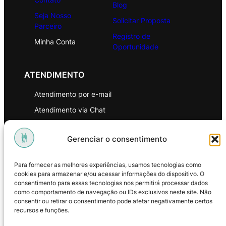
Blog
Seja Nosso
Solicitar Proposta
Parceiro
Registro de
Minha Conta
Oportunidade
ATENDIMENTO
Atendimento por e-mail
Atendimento via Chat
WhatsApp
Gerenciar o consentimento
INSTITUCIONAL
Para fornecer as melhores experiências, usamos tecnologias como
Política de Privacidade
cookies para armazenar e/ou acessar informações do dispositivo. O
consentimento para essas tecnologias nos permitirá processar dados
Política de Troca e Devoluções
como comportamento de navegação ou IDs exclusivos neste site. Não
consentir ou retirar o consentimento pode afetar negativamente certos
Política de Reembolso
recursos e funções.
Termos & Condições de Uso