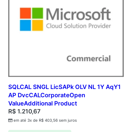
SQLCAL SNGL LicSAPk OLV NL 1Y AqY1
AP DvcCALCorporateOpen
ValueAdditional Product
R$
1.210,67
em até 3x de
R$
403,56
sem juros