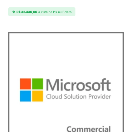
d
u
R$
32.430,00
à vista no Pix ou Boleto
c
t
q
u
a
n
t
i
d
a
d
e