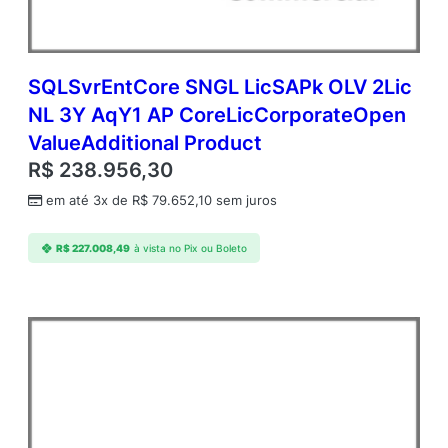
SQLSvrEntCore SNGL LicSAPk OLV 2Lic
NL 3Y AqY1 AP CoreLicCorporateOpen
ValueAdditional Product
R$
238.956,30
em até 3x de
R$
79.652,10
sem juros
R$
227.008,49
à vista no Pix ou Boleto