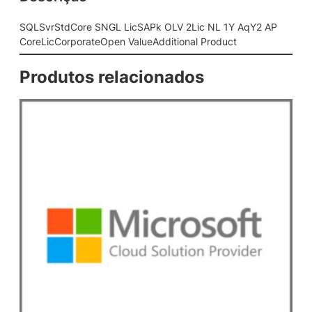
G
L
SQLSvrStdCore SNGL LicSAPk OLV 2Lic NL 1Y AqY2 AP
L
CoreLicCorporateOpen ValueAdditional Product
i
c
Produtos relacionados
S
A
P
k
O
L
V
2
L
i
c
N
L
1
Y
A