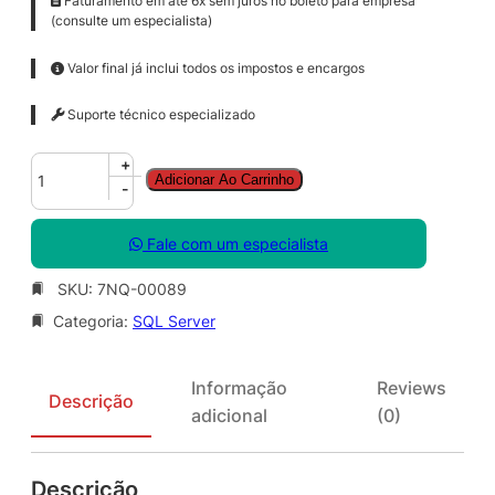
Faturamento em até 6x sem juros no boleto para empresa
(consulte um especialista)
Valor final já inclui todos os impostos e encargos
Suporte técnico especializado
S
+
Adicionar Ao Carrinho
Q
-
L
S
Fale com um especialista
v
r
SKU:
7NQ-00089
S
Categoria:
SQL Server
t
d
C
Informação
Reviews
o
Descrição
adicional
(0)
r
e
S
Descrição
N