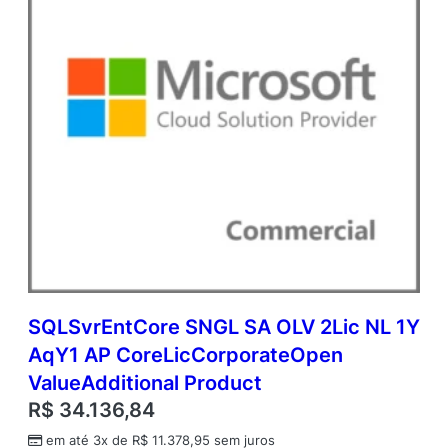
O
p
e
n
V
a
l
u
e
A
d
d
i
t
i
o
SQLSvrEntCore SNGL SA OLV 2Lic NL 1Y
n
AqY1 AP CoreLicCorporateOpen
a
l
ValueAdditional Product
P
R$
34.136,84
r
o
em até 3x de
R$
11.378,95
sem juros