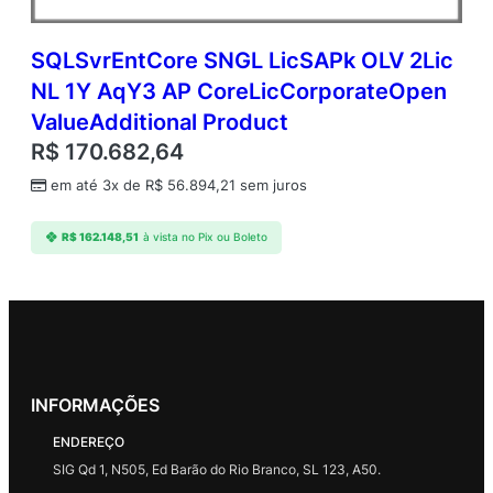
SQLSvrEntCore SNGL LicSAPk OLV 2Lic
NL 1Y AqY3 AP CoreLicCorporateOpen
ValueAdditional Product
R$
170.682,64
em até 3x de
R$
56.894,21
sem juros
R$
162.148,51
à vista no Pix ou Boleto
INFORMAÇÕES
ENDEREÇO
SIG Qd 1, N505, Ed Barão do Rio Branco, SL 123, A50.