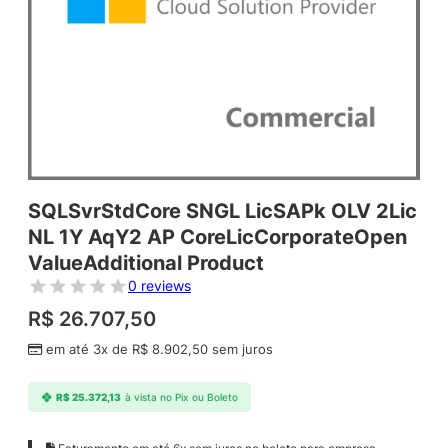
SQLSvrStdCore SNGL LicSAPk OLV 2Lic
NL 1Y AqY2 AP CoreLicCorporateOpen
ValueAdditional Product
0 reviews
R$
26.707,50
em até 3x de
R$
8.902,50
sem juros
R$
25.372,13
à vista no Pix ou Boleto