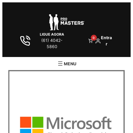
LIGUE AGORA
Entra
0
(61) 4042-
r
5860