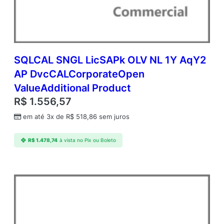
q
Y
2
A
P
C
SQLCAL SNGL LicSAPk OLV NL 1Y AqY2
o
AP DvcCALCorporateOpen
r
ValueAdditional Product
e
L
R$
1.556,57
i
em até 3x de
R$
518,86
sem juros
c
C
o
R$
1.478,74
à vista no Pix ou Boleto
r
p
o
r
a
t
e