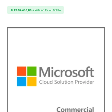
e
q
R$
32.430,00
à vista no Pix ou Boleto
u
a
n
t
i
d
a
d
e