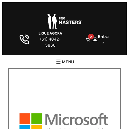
LIGUE AGORA
Entra
0
(61) 4042-
r
5860