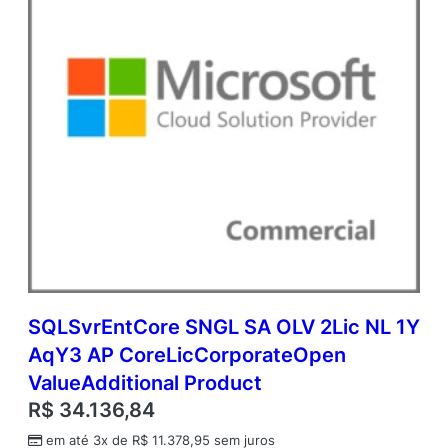
o
r
e
L
i
c
A
c
a
d
e
m
i
c
O
p
SQLSvrEntCore SNGL SA OLV 2Lic NL 1Y
e
AqY3 AP CoreLicCorporateOpen
n
V
ValueAdditional Product
a
R$
34.136,84
l
u
em até 3x de
R$
11.378,95
sem juros