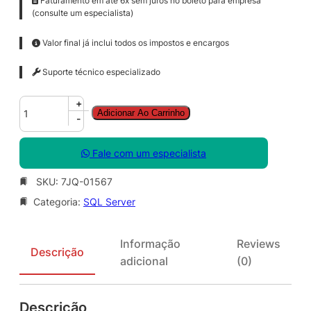
Faturamento em até 6x sem juros no boleto para empresa
(consulte um especialista)
Valor final já inclui todos os impostos e encargos
Suporte técnico especializado
S
+
Adicionar Ao Carrinho
Q
-
L
S
Fale com um especialista
v
r
SKU:
7JQ-01567
E
Categoria:
SQL Server
n
t
C
Informação
Reviews
o
Descrição
adicional
(0)
r
e
S
Descrição
N