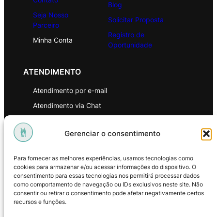
Blog
Seja Nosso
Solicitar Proposta
Parceiro
Registro de
Minha Conta
Oportunidade
ATENDIMENTO
Atendimento por e-mail
Atendimento via Chat
WhatsApp
Gerenciar o consentimento
INSTITUCIONAL
Para fornecer as melhores experiências, usamos tecnologias como
Política de Privacidade
cookies para armazenar e/ou acessar informações do dispositivo. O
consentimento para essas tecnologias nos permitirá processar dados
Política de Troca e Devoluções
como comportamento de navegação ou IDs exclusivos neste site. Não
consentir ou retirar o consentimento pode afetar negativamente certos
Política de Reembolso
recursos e funções.
Termos & Condições de Uso