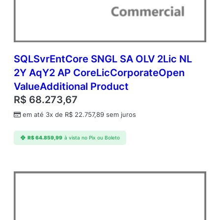
A
c
d
m
c
S
SQLSvrEntCore SNGL SA OLV 2Lic NL
Q
2Y AqY2 AP CoreLicCorporateOpen
L
ValueAdditional Product
S
v
R$
68.273,67
r
em até 3x de
R$
22.757,89
sem juros
S
t
d
R$
64.859,99
à vista no Pix ou Boleto
C
o
r
e
A
P
C