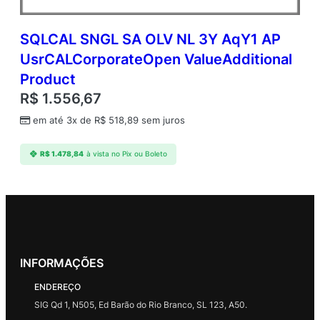
SQLCAL SNGL SA OLV NL 3Y AqY1 AP
UsrCALCorporateOpen ValueAdditional
Product
R$
1.556,67
em até 3x de
R$
518,89
sem juros
R$
1.478,84
à vista no Pix ou Boleto
INFORMAÇÕES
ENDEREÇO
SIG Qd 1, N505, Ed Barão do Rio Branco, SL 123, A50.