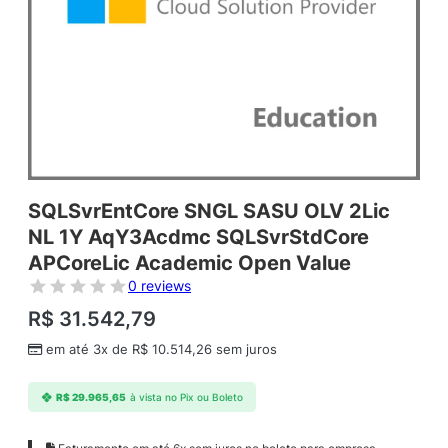
SQLSvrEntCore SNGL SASU OLV 2Lic
NL 1Y AqY3Acdmc SQLSvrStdCore
APCoreLic Academic Open Value
0 reviews
R$
31.542,79
em até 3x de
R$
10.514,26
sem juros
R$
29.965,65
à vista no Pix ou Boleto