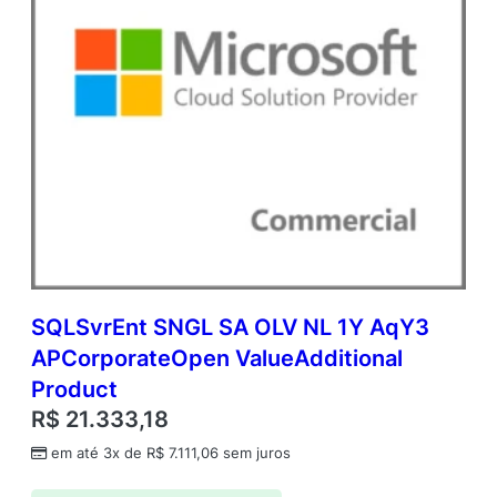
SQLSvrEnt SNGL SA OLV NL 1Y AqY3
APCorporateOpen ValueAdditional
Product
R$
21.333,18
em até 3x de
R$
7.111,06
sem juros