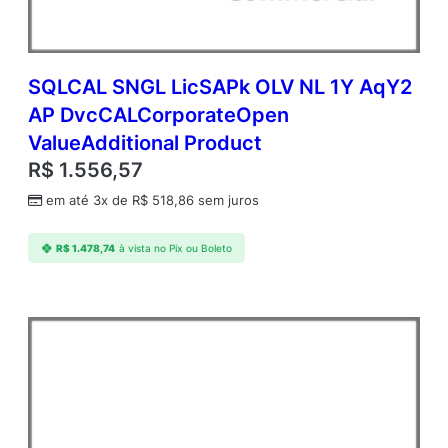
SQLCAL SNGL LicSAPk OLV NL 1Y AqY2
AP DvcCALCorporateOpen
ValueAdditional Product
R$
1.556,57
em até 3x de
R$
518,86
sem juros
R$
1.478,74
à vista no Pix ou Boleto