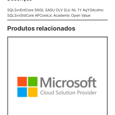
G
L
SQLSvrEntCore SNGL SASU OLV 2Lic NL 1Y AqY3Acdmc
S
SQLSvrStdCore APCoreLic Academic Open Value
A
S
Produtos relacionados
U
O
L
V
2
L
i
c
N
L
1
Y
A
q
Y
3