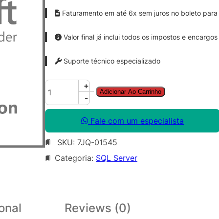
Faturamento em até 6x sem juros no boleto para 
Valor final já inclui todos os impostos e encargos
Suporte técnico especializado
S
+
Adicionar Ao Carrinho
Q
-
L
S
Fale com um especialista
v
SKU:
7JQ-01545
r
E
Categoria:
SQL Server
n
t
C
o
onal
Reviews (0)
r