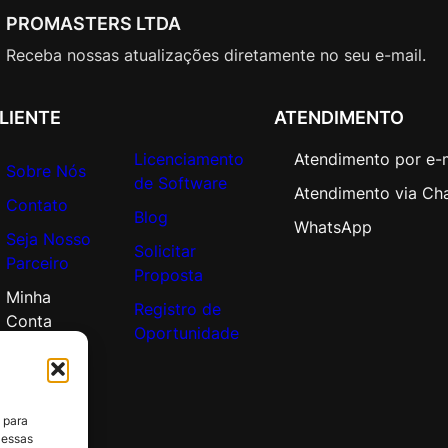
e
PROMASTERS LTDA
L
i
Receba nossas atualizações diretamente no seu e-mail.
c
A
LIENTE
ATENDIMENTO
c
a
Licenciamento
Atendimento por e-
Sobre Nós
d
de Software
Atendimento via Ch
e
Contato
Blog
m
WhatsApp
Seja Nosso
i
Solicitar
Parceiro
c
Proposta
O
Minha
Registro de
p
Conta
Oportunidade
e
n
V
a
 para
l
 essas