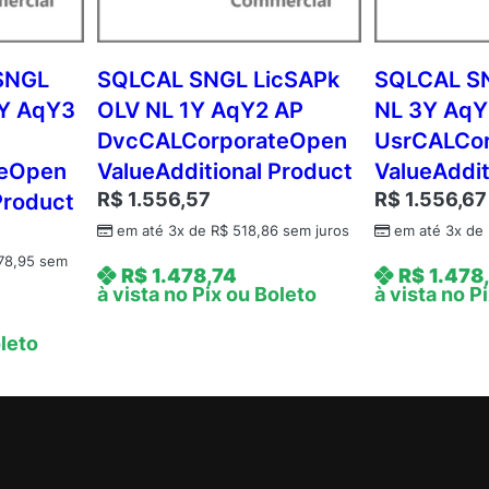
N
L
2
SNGL
SQLCAL SNGL LicSAPk
SQLCAL S
Y
1Y AqY3
OLV NL 1Y AqY2 AP
NL 3Y AqY
A
DvcCALCorporateOpen
UsrCALCo
q
teOpen
ValueAdditional Product
ValueAddit
Y
R$
1.556,57
R$
1.556,67
Product
2
A
em até 3x de
R$
518,86
sem juros
em até 3x de
c
78,95
sem
R$
1.478,74
R$
1.478
d
à vista no Pix ou Boleto
à vista no P
m
c
oleto
A
P
C
o
r