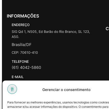
INFORMAÇÕES
ENDEREÇO
C
SIG Qd 1, N505, Ed Barão do Rio Branco, SL 123,
A50.
Brasília/DF
CEP: 70610-410
TELEFONE
(61) 4042-5860
E-MAIL
contato@promasters.net.br
Gerenciar o consentimento
HORÁRIO DE ATENDIMENTO
segunda a sexta das 9hrs às 18hrs exceto feriados.
Para fornecer as melhores experiências, usamos tecnologias como cookies
armazenar e/ou acessar informações do dispositivo. O consentimento para