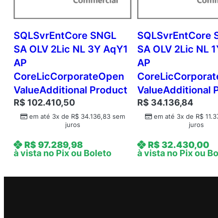
SQLSvrEntCore SNGL
SQLSvrEntCore 
SA OLV 2Lic NL 3Y AqY1
SA OLV 2Lic NL 
AP
AP
CoreLicCorporateOpen
CoreLicCorpora
ValueAdditional Product
ValueAdditional 
R$
102.410,50
R$
34.136,84
em até 3x de
R$
34.136,83
sem
em até 3x de
R$
11.3
juros
juros
R$
97.289,98
R$
32.430,00
à vista no Pix ou Boleto
à vista no Pix ou B