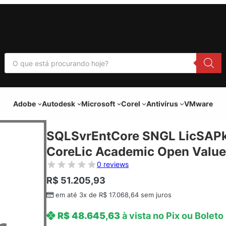
P
e
s
q
u
i
Adobe
Autodesk
Microsoft
Corel
Antivírus
VMware
s
a
r
p
SQLSvrEntCore SNGL LicSAPk
r
o
CoreLic Academic Open Value
d
u
0 reviews
t
o
R$
51.205,93
s
em até 3x de
R$
17.068,64
sem juros
R$
48.645,63
à vista no Pix ou Boleto