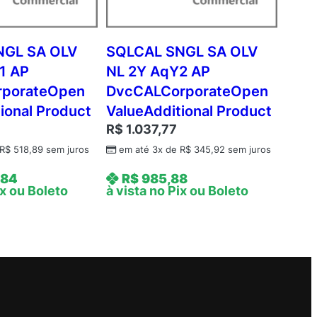
NGL SA OLV
SQLCAL SNGL SA OLV
1 AP
NL 2Y AqY2 AP
rporateOpen
DvcCALCorporateOpen
ional Product
ValueAdditional Product
R$
1.037,77
R$
518,89
sem juros
em até 3x de
R$
345,92
sem juros
,84
R$
985,88
ix ou Boleto
à vista no Pix ou Boleto