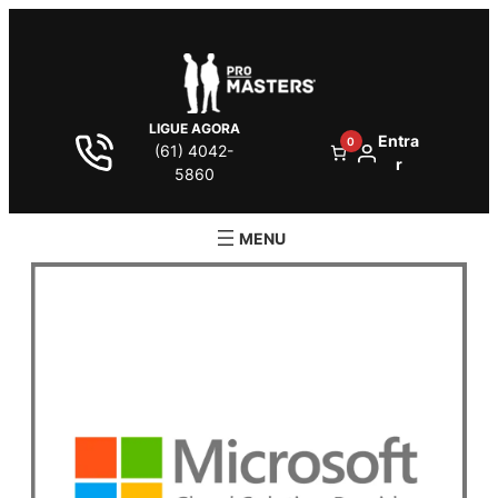
LIGUE AGORA
Entra
0
(61) 4042-
r
5860