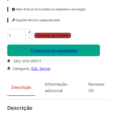
Valor final já inclui todos os impostos e encargos
Suporte técnico especializado
S
+
Adicionar Ao Carrinho
Q
-
L
S
Fale com um especialista
v
r
SKU:
810-09511
E
Categoria:
SQL Server
n
t
S
Informação
Reviews
N
Descrição
adicional
(0)
G
L
S
Descrição
A
O