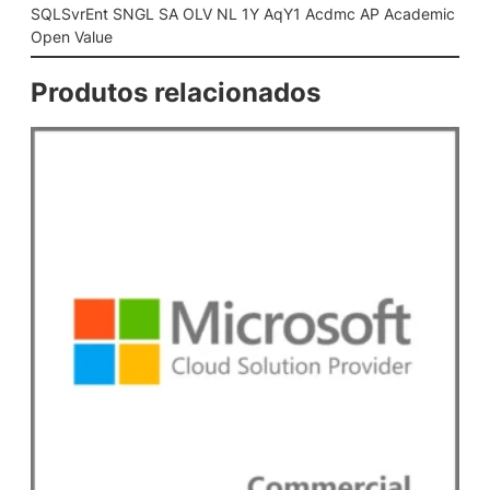
L
SQLSvrEnt SNGL SA OLV NL 1Y AqY1 Acdmc AP Academic
V
Open Value
N
L
Produtos relacionados
1
Y
A
q
Y
1
A
c
d
m
c
A
P
A
c
a
d