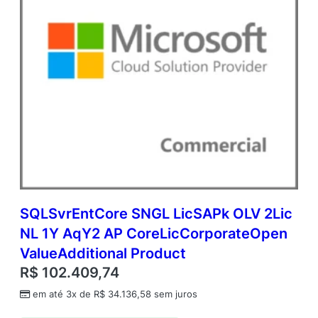
e
SQLSvrEntCore SNGL LicSAPk OLV 2Lic
NL 1Y AqY2 AP CoreLicCorporateOpen
ValueAdditional Product
R$
102.409,74
em até 3x de
R$
34.136,58
sem juros