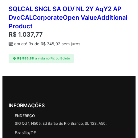
SQLCAL SNGL SA OLV NL 2Y AqY2 AP
DvcCALCorporateOpen ValueAdditional
Product
R$
1.037,77
em até 3x de
R$
345,92
sem juros
R$
985,88
à vista no Pix ou Boleto
INFORMAÇÕES
ENDEREÇO
SIG Qd 1, N505, Ed Barão do Rio Branco, SL 123, A50.
Brasília/DF