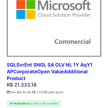
SQLSvrEnt SNGL SA OLV NL 1Y AqY1
APCorporateOpen ValueAdditional
Product
R$
21.333,18
em até 3x de
R$
7.111,06
sem juros
R$
20.266,52
à vista no Pix ou Boleto