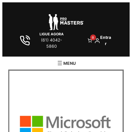
LIGUE AGORA
Entra
0
(61) 4042-
r
5860