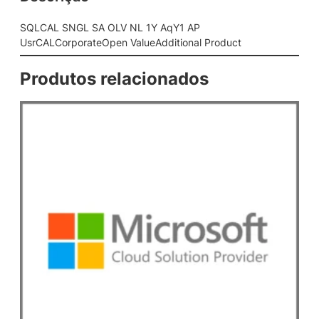
N
L
SQLCAL SNGL SA OLV NL 1Y AqY1 AP
1
UsrCALCorporateOpen ValueAdditional Product
Y
A
Produtos relacionados
q
Y
1
A
P
U
s
r
C
A
L
C
o
r
p
o