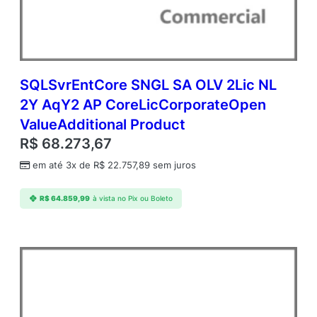
r
a
t
e
O
p
SQLSvrEntCore SNGL SA OLV 2Lic NL
e
2Y AqY2 AP CoreLicCorporateOpen
n
ValueAdditional Product
V
a
R$
68.273,67
l
em até 3x de
R$
22.757,89
sem juros
u
e
A
R$
64.859,99
à vista no Pix ou Boleto
d
d
i
t
i
o
n