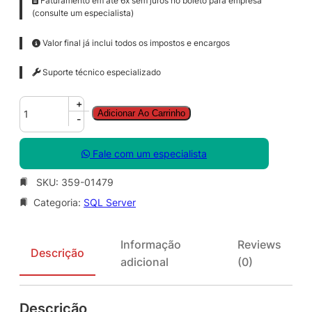
Faturamento em até 6x sem juros no boleto para empresa
(consulte um especialista)
Valor final já inclui todos os impostos e encargos
Suporte técnico especializado
S
+
Adicionar Ao Carrinho
Q
-
L
C
Fale com um especialista
A
L
SKU:
359-01479
S
Categoria:
SQL Server
N
G
L
Informação
Reviews
S
Descrição
adicional
(0)
A
O
L
Descrição
V