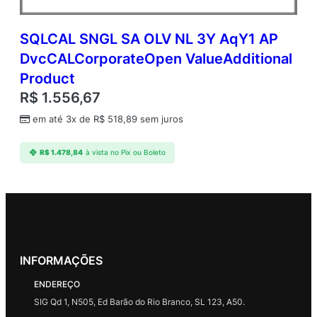
SQLCAL SNGL SA OLV NL 3Y AqY1 AP
DvcCALCorporateOpen ValueAdditional
Product
R$
1.556,67
em até 3x de
R$
518,89
sem juros
R$
1.478,84
à vista no Pix ou Boleto
INFORMAÇÕES
ENDEREÇO
SIG Qd 1, N505, Ed Barão do Rio Branco, SL 123, A50.