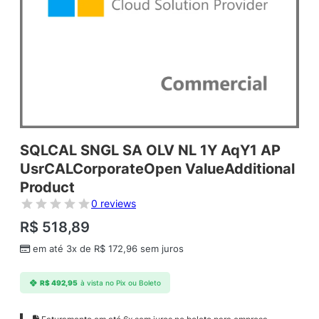
SQLCAL SNGL SA OLV NL 1Y AqY1 AP
UsrCALCorporateOpen ValueAdditional
Product
0 reviews
R$
518,89
em até 3x de
R$
172,96
sem juros
R$
492,95
à vista no Pix ou Boleto