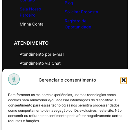
Blog
Seja Nosso
Solicitar Proposta
Parceiro
Registro de
Minha Conta
Oportunidade
ATENDIMENTO
Atendimento por e-mail
Atendimento via Chat
WhatsApp
Gerenciar o consentimento
INSTITUCIONAL
Para fornecer as melhores experiências, usamos tecnologias como
Política de Privacidade
cookies para armazenar e/ou acessar informações do dispositivo. O
consentimento para essas tecnologias nos permitirá processar dados
Política de Troca e Devoluções
como comportamento de navegação ou IDs exclusivos neste site. Não
consentir ou retirar o consentimento pode afetar negativamente certos
Política de Reembolso
recursos e funções.
Termos & Condições de Uso