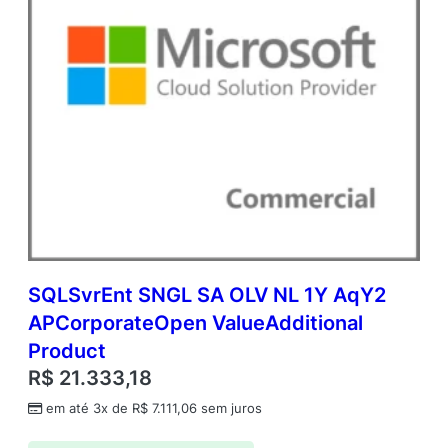
SQLSvrEnt SNGL SA OLV NL 1Y AqY2
APCorporateOpen ValueAdditional
Product
R$
21.333,18
em até 3x de
R$
7.111,06
sem juros