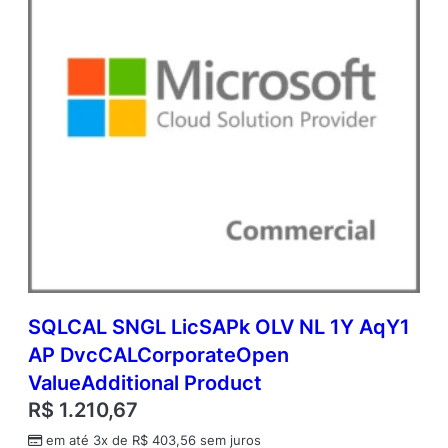
a
l
P
r
o
d
u
c
t
q
u
a
n
t
i
d
SQLCAL SNGL LicSAPk OLV NL 1Y AqY1
a
AP DvcCALCorporateOpen
d
e
ValueAdditional Product
R$
1.210,67
em até 3x de
R$
403,56
sem juros