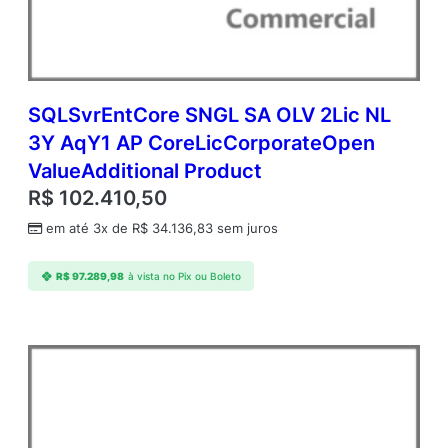
SQLSvrEntCore SNGL SA OLV 2Lic NL
3Y AqY1 AP CoreLicCorporateOpen
ValueAdditional Product
R$
102.410,50
em até 3x de
R$
34.136,83
sem juros
R$
97.289,98
à vista no Pix ou Boleto