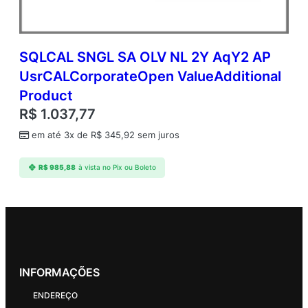
SQLCAL SNGL SA OLV NL 2Y AqY2 AP
UsrCALCorporateOpen ValueAdditional
Product
R$
1.037,77
em até 3x de
R$
345,92
sem juros
R$
985,88
à vista no Pix ou Boleto
INFORMAÇÕES
ENDEREÇO