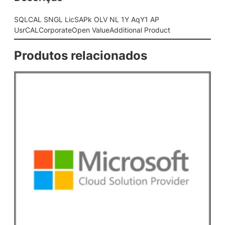
P
k
SQLCAL SNGL LicSAPk OLV NL 1Y AqY1 AP
O
UsrCALCorporateOpen ValueAdditional Product
L
V
Produtos relacionados
N
L
1
Y
A
q
Y
1
A
P
U
s
r
C
A
L