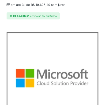
d
em até 3x de
R$
19.626,49
sem juros
e
R$
55.935,51
à vista no Pix ou Boleto