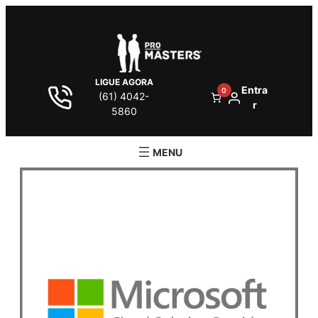
LIGUE AGORA
Entra
0
(61) 4042-
r
5860