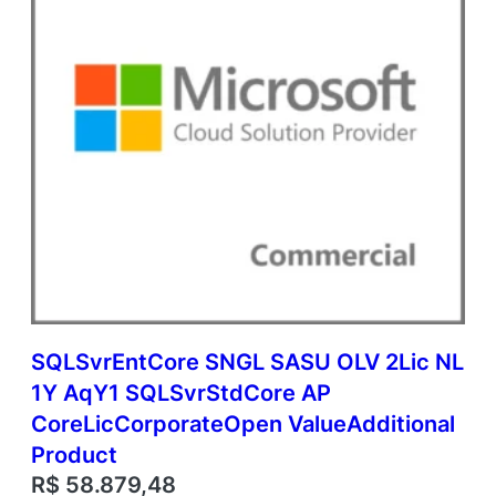
i
t
i
o
n
a
l
P
r
o
d
u
c
t
q
u
SQLSvrEntCore SNGL SASU OLV 2Lic NL
a
1Y AqY1 SQLSvrStdCore AP
n
t
CoreLicCorporateOpen ValueAdditional
i
Product
d
R$
58.879,48
a