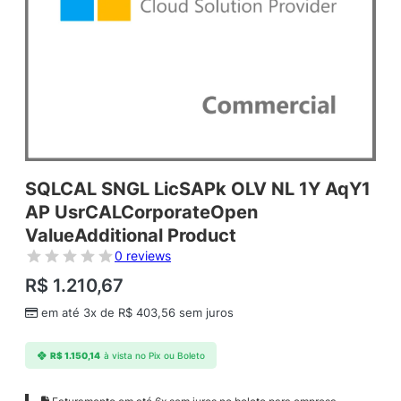
SQLCAL SNGL LicSAPk OLV NL 1Y AqY1
AP UsrCALCorporateOpen
ValueAdditional Product
0 reviews
R$
1.210,67
em até 3x de
R$
403,56
sem juros
R$
1.150,14
à vista no Pix ou Boleto