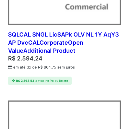
C
o
r
p
o
r
SQLCAL SNGL LicSAPk OLV NL 1Y AqY3
a
AP DvcCALCorporateOpen
t
ValueAdditional Product
e
O
R$
2.594,24
p
em até 3x de
R$
864,75
sem juros
e
n
V
R$
2.464,53
à vista no Pix ou Boleto
a
l
u
e
A
d
d