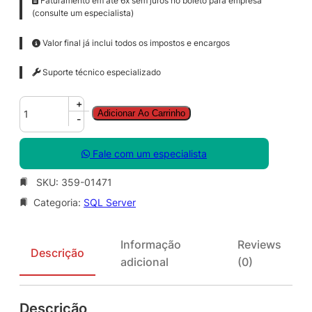
Faturamento em até 6x sem juros no boleto para empresa
(consulte um especialista)
Valor final já inclui todos os impostos e encargos
Suporte técnico especializado
S
+
Adicionar Ao Carrinho
Q
-
L
C
Fale com um especialista
A
L
SKU:
359-01471
S
Categoria:
SQL Server
N
G
L
Informação
Reviews
L
Descrição
adicional
(0)
i
c
S
Descrição
A