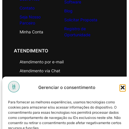
Software
Contato
Blog
Seja Nosso
Solicitar Proposta
Parceiro
Registro de
Minha Conta
Oportunidade
ATENDIMENTO
Atendimento por e-mail
Atendimento via Chat
WhatsApp
Gerenciar o consentimento
INSTITUCIONAL
Para fornecer as melhores experiências, usamos tecnologias como
Política de Privacidade
cookies para armazenar e/ou acessar informações do dispositivo. O
consentimento para essas tecnologias nos permitirá processar dados
Política de Troca e Devoluções
como comportamento de navegação ou IDs exclusivos neste site. Não
consentir ou retirar o consentimento pode afetar negativamente certos
Política de Reembolso
recursos e funções.