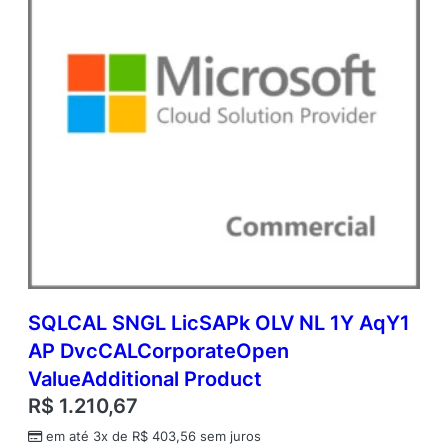
SQLCAL SNGL LicSAPk OLV NL 1Y AqY1
AP DvcCALCorporateOpen
ValueAdditional Product
R$
1.210,67
em até 3x de
R$
403,56
sem juros