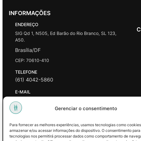
INFORMAÇÕES
ENDEREÇO
C
SIG Qd 1, N505, Ed Barão do Rio Branco, SL 123,
A50.
Brasília/DF
CEP: 70610-410
TELEFONE
(61) 4042-5860
E-MAIL
contato@promasters.net.br
Gerenciar o consentimento
HORÁRIO DE ATENDIMENTO
segunda a sexta das 9hrs às 18hrs exceto feriados.
Para fornecer as melhores experiências, usamos tecnologias como cookies
armazenar e/ou acessar informações do dispositivo. O consentimento para
Facebook
Instagram
Youtube
tecnologias nos permitirá processar dados como comportamento de naveg