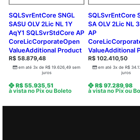
SQLSvrEntCore SNGL
SQLSvrEntCore 
SASU OLV 2Lic NL 1Y
SA OLV 2Lic NL 
AqY1 SQLSvrStdCore AP
AP
CoreLicCorporateOpen
CoreLicCorpora
ValueAdditional Product
ValueAdditional 
R$
58.879,48
R$
102.410,50
em até 3x de
R$
19.626,49
sem
em até 3x de
R$
34.1
juros
juros
R$
55.935,51
R$
97.289,98
à vista no Pix ou Boleto
à vista no Pix ou B