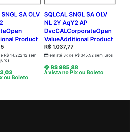
 SNGL SA OLV
SQLCAL SNGL SA OLV
2
NL 2Y AqY2 AP
ateOpen
DvcCALCorporateOpen
ional Product
ValueAdditional Product
35
R$
1.037,77
de
R$
14.222,12
sem
em até 3x de
R$
345,92
sem juros
juros
R$
985,88
3,03
à vista no Pix ou Boleto
ix ou Boleto