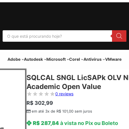
P
e
s
q
u
i
Adobe
Autodesk
Microsoft
Corel
Antivírus
VMware
s
a
r
p
SQLCAL SNGL LicSAPk OLV N
r
o
Academic Open Value
d
u
0 reviews
t
o
R$
302,99
s
em até 3x de
R$
101,00
sem juros
R$
287,84
à vista no Pix ou Boleto