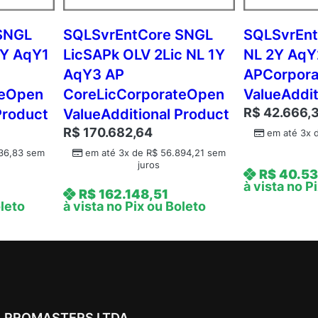
m
c
SNGL
SQLSvrEntCore SNGL
SQLSvrEnt
A
3Y AqY1
LicSAPk OLV 2Lic NL 1Y
NL 2Y AqY
P
AqY3 AP
APCorpor
D
teOpen
CoreLicCorporateOpen
ValueAddit
v
R$
42.666,
Product
ValueAdditional Product
c
R$
170.682,64
C
em até 3x 
A
36,83
sem
em até 3x de
R$
56.894,21
sem
juros
L
R$
40.53
A
à vista no P
R$
162.148,51
c
oleto
à vista no Pix ou Boleto
a
d
e
m
i
c
PROMASTERS LTDA