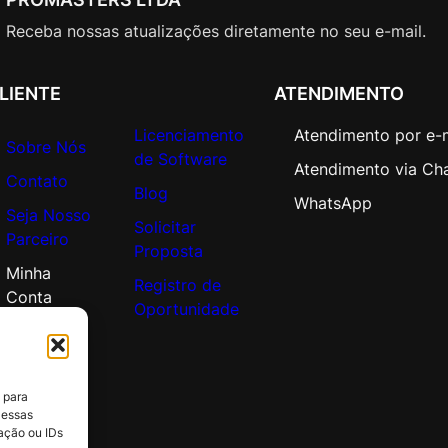
O
p
Receba nossas atualizações diretamente no seu e-mail.
e
n
LIENTE
ATENDIMENTO
V
a
Licenciamento
Atendimento por e-
Sobre Nós
l
de Software
Atendimento via Ch
u
Contato
Blog
e
WhatsApp
Seja Nosso
q
Solicitar
Parceiro
u
Proposta
a
Minha
Registro de
n
Conta
Oportunidade
t
i
d
a
 para
d
 essas
ação ou IDs
e