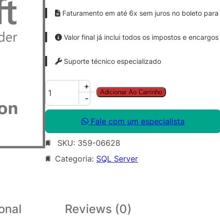
Faturamento em até 6x sem juros no boleto para 
Valor final já inclui todos os impostos e encargos
Suporte técnico especializado
S
+
Adicionar Ao Carrinho
Q
-
L
C
Fale com um especialista
A
SKU:
359-06628
L
S
Categoria:
SQL Server
N
G
L
L
onal
Reviews (0)
i