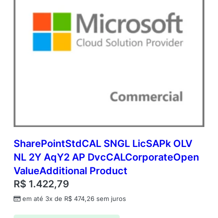
SharePointStdCAL SNGL LicSAPk OLV
NL 2Y AqY2 AP DvcCALCorporateOpen
ValueAdditional Product
R$
1.422,79
em até 3x de
R$
474,26
sem juros