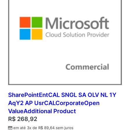
n
V
a
l
u
e
q
u
a
n
t
i
d
a
d
e
SharePointEntCAL SNGL SA OLV NL 1Y
AqY2 AP UsrCALCorporateOpen
ValueAdditional Product
R$
268,92
em até 3x de
R$
89,64
sem juros