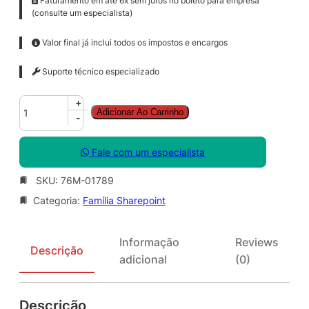
Faturamento em até 6x sem juros no boleto para empresa
(consulte um especialista)
Valor final já inclui todos os impostos e encargos
Suporte técnico especializado
S
+
Adicionar Ao Carrinho
h
-
a
r
Fale com um especialista
e
P
SKU:
76M-01789
o
Categoria:
Família Sharepoint
i
n
t
Informação
Reviews
S
Descrição
adicional
(0)
t
d
C
Descrição
A