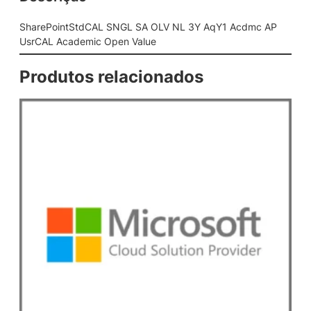
L
S
SharePointStdCAL SNGL SA OLV NL 3Y AqY1 Acdmc AP
N
UsrCAL Academic Open Value
G
L
Produtos relacionados
S
A
O
L
V
N
L
3
Y
A
q
Y
1
A
c
d