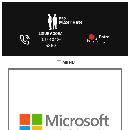
LIGUE AGORA
Entra
0
(61) 4042-
r
5860