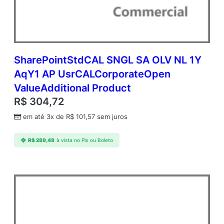
m
c
A
P
U
s
SharePointStdCAL SNGL SA OLV NL 1Y
r
AqY1 AP UsrCALCorporateOpen
C
ValueAdditional Product
A
L
R$
304,72
A
em até 3x de
R$
101,57
sem juros
c
a
d
R$
289,48
à vista no Pix ou Boleto
e
m
i
c
O
p
e