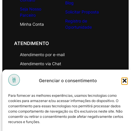
Blog
Seja Nosso
Solicitar Proposta
Parceiro
Registro de
Minha Conta
Oportunidade
ATENDIMENTO
Atendimento por e-mail
Atendimento via Chat
WhatsApp
Gerenciar o consentimento
INSTITUCIONAL
Para fornecer as melhores experiências, usamos tecnologias como
Política de Privacidade
cookies para armazenar e/ou acessar informações do dispositivo. O
consentimento para essas tecnologias nos permitirá processar dados
Política de Troca e Devoluções
como comportamento de navegação ou IDs exclusivos neste site. Não
consentir ou retirar o consentimento pode afetar negativamente certos
Política de Reembolso
recursos e funções.
Termos & Condições de Uso