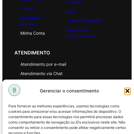
Software
Contato
Blog
Seja Nosso
Solicitar Proposta
Parceiro
Registro de
Minha Conta
Oportunidade
ATENDIMENTO
Atendimento por e-mail
Atendimento via Chat
WhatsApp
Gerenciar o consentimento
INSTITUCIONAL
Para fornecer as melhores experiências, usamos tecnologias como
Política de Privacidade
cookies para armazenar e/ou acessar informações do dispositivo. O
consentimento para essas tecnologias nos permitirá processar dados
Política de Troca e Devoluções
como comportamento de navegação ou IDs exclusivos neste site. Não
consentir ou retirar o consentimento pode afetar negativamente certos
Política de Reembolso
recursos e funções.