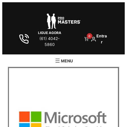
LIGUE AGORA
Entra
0
(61) 4042-
r
5860