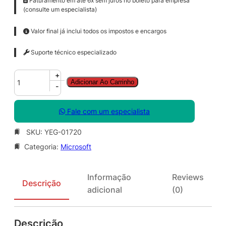
Faturamento em até 6x sem juros no boleto para empresa
(consulte um especialista)
Valor final já inclui todos os impostos e encargos
Suporte técnico especializado
S
+
Adicionar Ao Carrinho
f
-
B
S
Fale com um especialista
v
r
SKU:
YEG-01720
P
Categoria:
Microsoft
l
u
s
Informação
Reviews
C
Descrição
adicional
(0)
A
L
S
Descrição
N