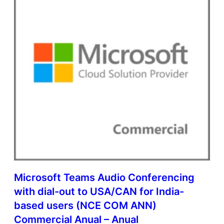
l
u
e
q
u
a
n
t
i
d
a
d
e
Microsoft Teams Audio Conferencing
with dial-out to USA/CAN for India-
based users (NCE COM ANN)
Commercial Anual – Anual