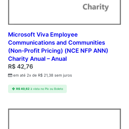
P
U
s
r
C
A
Microsoft Viva Employee
L
Communications and Communities
A
(Non-Profit Pricing) (NCE NFP ANN)
c
a
Charity Anual – Anual
d
R$
42,76
e
m
em até 2x de
R$
21,38
sem juros
i
c
R$
40,62
à vista no Pix ou Boleto
O
p
e
n
V
a