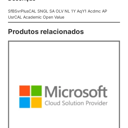
G
L
SfBSvrPlusCAL SNGL SA OLV NL 1Y AqY1 Acdmc AP
S
UsrCAL Academic Open Value
A
O
Produtos relacionados
L
V
N
L
1
Y
A
q
Y
1
A
c
d
m
c
A