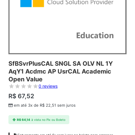
SfBSvrPlusCAL SNGL SA OLV NL 1Y
AqY1 Acdmc AP UsrCAL Academic
Open Value
0 reviews
R$
67,52
em até 3x de
R$
22,51
sem juros
R$
64,14
à vista no Pix ou Boleto