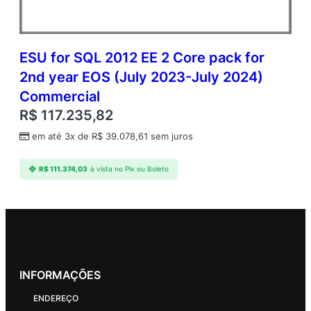
ESU for SQL 2012 EE 2 Core pack for
2nd year EOS (July 2023-July 2024)
Commercial
R$
117.235,82
em até 3x de
R$
39.078,61
sem juros
R$
111.374,03
à vista no Pix ou Boleto
INFORMAÇÕES
ENDEREÇO