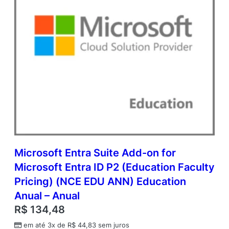
n
V
a
l
u
e
q
u
a
n
t
i
d
a
d
Microsoft Entra Suite Add-on for
e
Microsoft Entra ID P2 (Education Faculty
Pricing) (NCE EDU ANN) Education
Anual – Anual
R$
134,48
em até 3x de
R$
44,83
sem juros