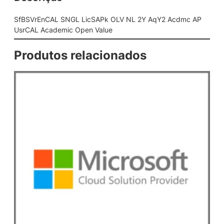
L
i
SfBSVrEnCAL SNGL LicSAPk OLV NL 2Y AqY2 Acdmc AP
c
UsrCAL Academic Open Value
S
A
Produtos relacionados
P
k
O
L
V
N
L
2
Y
A
q
Y
2
A
c
d