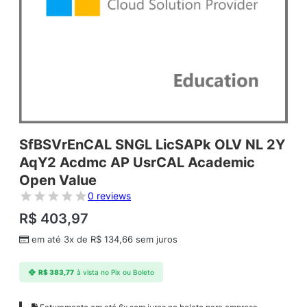
SfBSVrEnCAL SNGL LicSAPk OLV NL 2Y
AqY2 Acdmc AP UsrCAL Academic
Open Value
0 reviews
R$
403,97
em até 3x de
R$
134,66
sem juros
R$
383,77
à vista no Pix ou Boleto