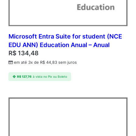
m
c
A
P
U
s
Microsoft Entra Suite for student (NCE
r
EDU ANN) Education Anual – Anual
C
R$
134,48
A
L
em até 3x de
R$
44,83
sem juros
A
c
R$
127,76
à vista no Pix ou Boleto
a
d
e
m
i
c
O
p
e