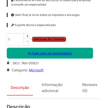
Faturamento em até 6x sem juros no boleto para empresa
(consulte um especialista)
Valor final já inclui todos os impostos e encargos
Suporte técnico especializado
S
+
Adicionar Ao Carrinho
f
-
B
S
Fale com um especialista
V
r
SKU:
7AH-00821
E
Categoria:
Microsoft
n
C
A
Informação
Reviews
L
Descrição
adicional
(0)
S
N
G
Descrição
L