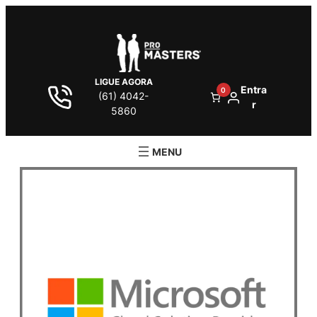
LIGUE AGORA
Entra
0
(61) 4042-
r
5860