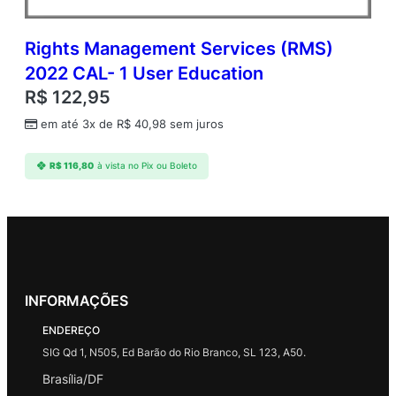
Rights Management Services (RMS)
2022 CAL- 1 User Education
R$
122,95
em até 3x de
R$
40,98
sem juros
R$
116,80
à vista no Pix ou Boleto
INFORMAÇÕES
ENDEREÇO
SIG Qd 1, N505, Ed Barão do Rio Branco, SL 123, A50.
Brasília/DF