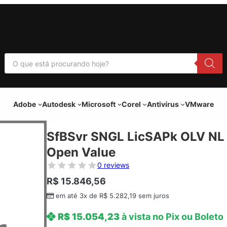
P
e
s
q
u
i
Adobe
Autodesk
Microsoft
Corel
Antivírus
VMware
s
a
r
p
SfBSvr SNGL LicSAPk OLV NL
r
o
Open Value
d
u
0 reviews
t
o
R$
15.846,56
s
em até 3x de
R$
5.282,19
sem juros
R$
15.054,23
à vista no Pix ou Boleto