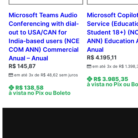
Microsoft Teams Audio
Microsoft Copilot
Conferencing with dial-
Service (Educati
out to USA/CAN for
Student 18+) (N
India-based users (NCE
ANN) Education 
COM ANN) Commercial
Anual
R$
4.195,11
Anual – Anual
R$
145,87
em até 3x de
R$
1.398,
em até 3x de
R$
48,62
sem juros
R$
3.985,35
à vista no Pix ou B
R$
138,58
à vista no Pix ou Boleto