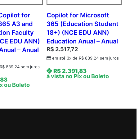
Copilot for
Copilot for Microsoft
 365 A3 and
365 (Education Student
ion Faculty
18+) (NCE EDU ANN)
(NCE EDU ANN)
Education Anual – Anual
R$
2.517,72
Anual – Anual
em até 3x de
R$
839,24
sem juros
R$
839,24
sem juros
R$
2.391,83
à vista no Pix ou Boleto
,83
ix ou Boleto