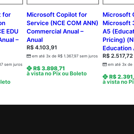
m
c
 for
Microsoft Copilot for
Microsoft 
A
on
Service (NCE COM ANN)
Microsoft
P
CE EDU
Commercial Anual –
A5 (Educat
A
Anual –
Anual
Pricing) 
c
R$
4.103,91
Education 
a
R$
2.517,72
d
em até 3x de
R$
1.367,97
sem juros
e
37
sem juros
em até 3x de
R$
3.898,71
m
à vista no Pix ou Boleto
R$
2.391
i
oleto
à vista no P
c
O
p
e
n
V
a