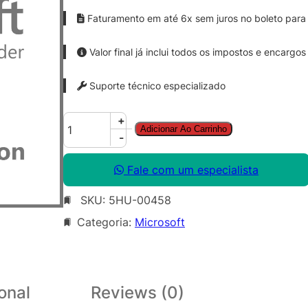
Faturamento em até 6x sem juros no boleto para 
Valor final já inclui todos os impostos e encargos
Suporte técnico especializado
S
+
Adicionar Ao Carrinho
f
-
B
S
Fale com um especialista
v
SKU:
5HU-00458
r
S
Categoria:
Microsoft
N
G
L
L
onal
Reviews (0)
i