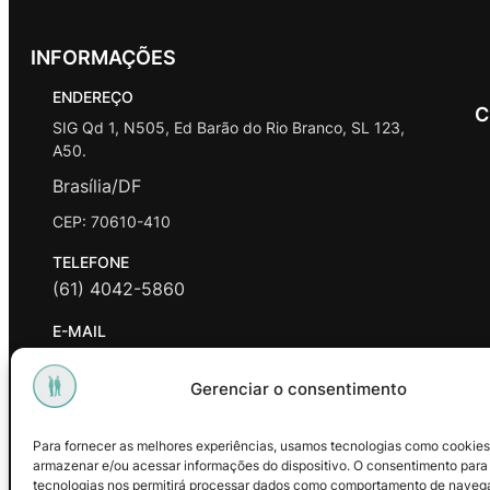
INFORMAÇÕES
ENDEREÇO
C
SIG Qd 1, N505, Ed Barão do Rio Branco, SL 123,
A50.
Brasília/DF
CEP: 70610-410
TELEFONE
(61) 4042-5860
E-MAIL
contato@promasters.net.br
Gerenciar o consentimento
HORÁRIO DE ATENDIMENTO
segunda a sexta das 9hrs às 18hrs exceto feriados.
Para fornecer as melhores experiências, usamos tecnologias como cookies
armazenar e/ou acessar informações do dispositivo. O consentimento para
Facebook
Instagram
Youtube
tecnologias nos permitirá processar dados como comportamento de naveg